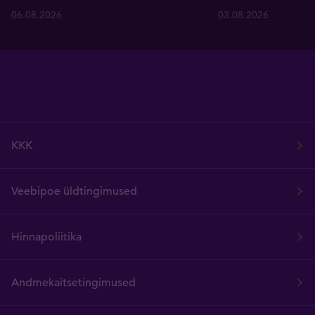
06.08.2026
03.08.2026
KKK
Veebipoe üldtingimused
Hinnapoliitika
Andmekaitsetingimused