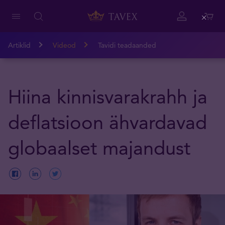
Close
Artiklid
Videod
Tavidi teadaanded
Hiina kinnisvarakrahh ja
deflatsioon ähvardavad
globaalset majandust