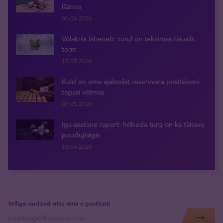
läänes
30.06.2026
Võlakriis läheneb: turul on tekkimas täiuslik
torm
18.05.2026
Kuld on oma ajaloolist reservvara positsiooni
tagasi võtmas
07.05.2026
Iga-aastane raport: hõbeda turg on ka tänavu
puudujäägis
16.04.2026
Tellige uudised otse oma e-postkasti