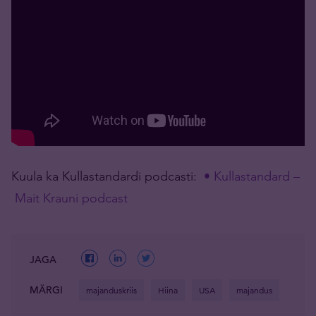
Kuula ka Kullastandardi podcasti:
• Kullastandard –
Mait Krauni podcast
JAGA
MÄRGI
majanduskriis
Hiina
USA
majandus