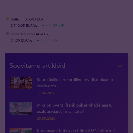
Kulla hind (XAU-EUR)
3 710,05 EUR/oz
+ 16,40 EUR
Hõbeda hind (XAG-EUR)
54,30 EUR/oz
+ 0,51 EUR
Soovitame artikleid
Suur küsitlus: rekordiline arv riike plaanib
kulda osta
17.06.2026
Miks on Šveitsi frank paberrahade ajastu
usaldusväärseim valuuta?
29.05.2026
Kurioosum: Indias on hõbe 36% kallim kui