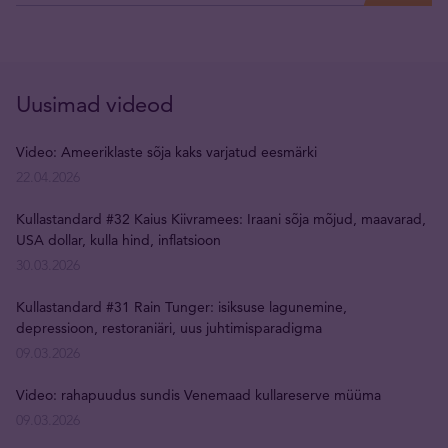
Uusimad videod
Video: Ameeriklaste sõja kaks varjatud eesmärki
22.04.2026
Kullastandard #32 Kaius Kiivramees: Iraani sõja mõjud, maavarad,
USA dollar, kulla hind, inflatsioon
30.03.2026
Kullastandard #31 Rain Tunger: isiksuse lagunemine,
depressioon, restoraniäri, uus juhtimisparadigma
09.03.2026
Video: rahapuudus sundis Venemaad kullareserve müüma
09.03.2026