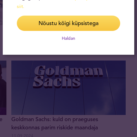
siit
.
Nõustu kõigi küpsistega
Hiina kinnisvarakrahh ja deflatsioon
ähvardavad globaalset majandust
Haldan
09.10.2024
e
Goldman Sachs: kuld on praeguses
keskkonnas parim riskide maandaja
11.09.2024