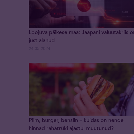
Loojuva päikese maa: Jaapani valuutakriis o
just alanud
24.05.2024
Piim, burger, bensiin – kuidas on nende
hinnad rahatrüki ajastul muutunud?