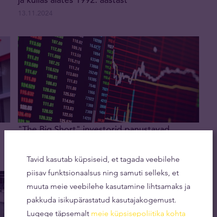
13.11.2024
"The Big Short" investorid panustavad
suurelt kullale
15.10.2024
Tavid kasutab küpsiseid, et tagada veebilehe
piisav funktsionaalsus ning samuti selleks, et
muuta meie veebilehe kasutamine lihtsamaks ja
pakkuda isikupärastatud kasutajakogemust.
Lugege täpsemalt
meie küpsisepoliitika kohta