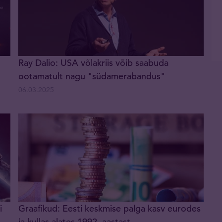
Ray Dalio: USA võlakriis võib saabuda
ootamatult nagu "südamerabandus"
06.03.2025
i
Graafikud: Eesti keskmise palga kasv eurodes
ja kullas alates 1992. aastast