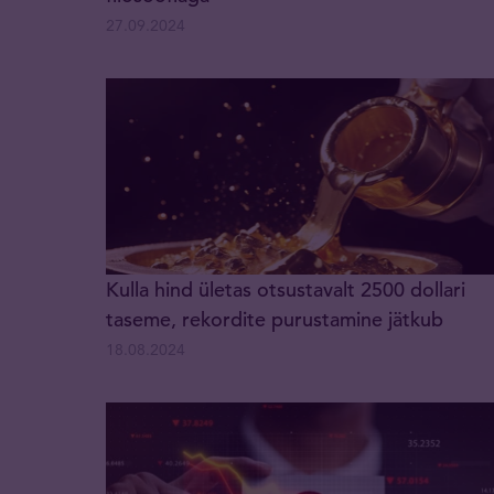
27.09.2024
Kulla hind ületas otsustavalt 2500 dollari
taseme, rekordite purustamine jätkub
18.08.2024