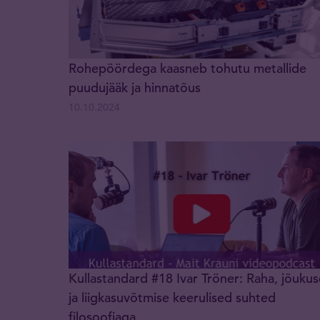
Rohepöördega kaasneb tohutu metallide
puudujääk ja hinnatõus
10.10.2024
Kullastandard #18 Ivar Tröner: Raha, jõukus
ja liigkasuvõtmise keerulised suhted
filosoofiaga