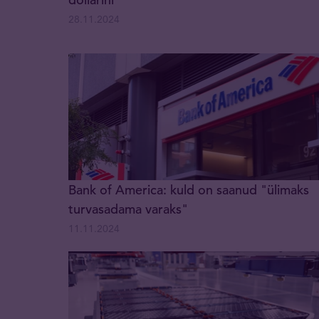
28.11.2024
Bank of America: kuld on saanud "ülimaks
turvasadama varaks"
11.11.2024