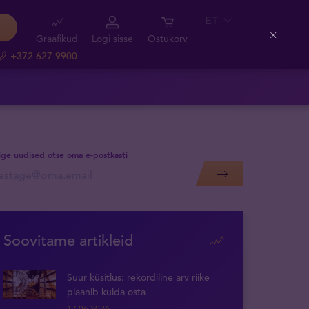
ET
Graafikud
Logi sisse
Ostukorv
Close
+372 627 9900
lige uudised otse oma e-postkasti
Soovitame artikleid
Suur küsitlus: rekordiline arv riike
plaanib kulda osta
17.06.2026