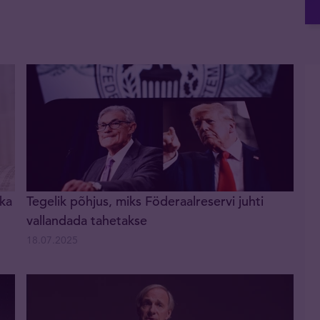
 ka
Tegelik põhjus, miks Föderaalreservi juhti
vallandada tahetakse
18.07.2025