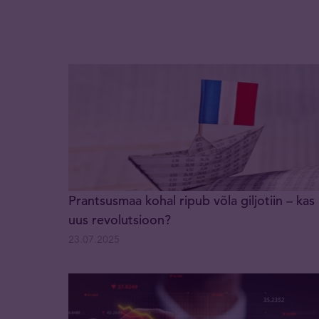
Prantsusmaa kohal ripub võla giljotiin – kas
uus revolutsioon?
23.07.2025