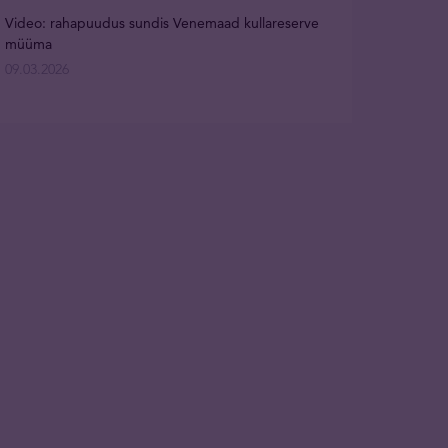
Video: rahapuudus sundis Venemaad kullareserve
müüma
09.03.2026