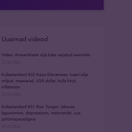
Uusimad videod
Video: Ameeriklaste sõja kaks varjatud eesmärki
22.04.2026
Kullastandard #32 Kaius Kiivramees: Iraani sõja
mõjud, maavarad, USA dollar, kulla hind,
inflatsioon
30.03.2026
Kullastandard #31 Rain Tunger: isiksuse
lagunemine, depressioon, restoraniäri, uus
juhtimisparadigma
09.03.2026