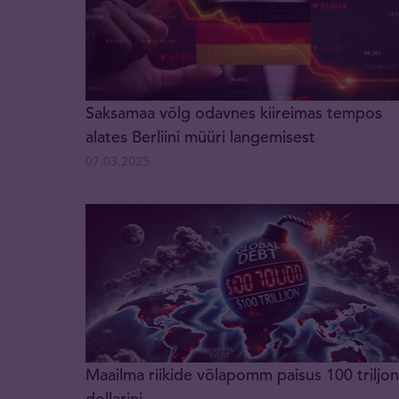
Saksamaa võlg odavnes kiireimas tempos
alates Berliini müüri langemisest
07.03.2025
Maailma riikide võlapomm paisus 100 triljon
dollarini