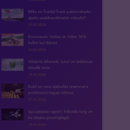
Miks on Šveitsi frank paberrahade
ajastu usaldusväärseim valuuta?
29.05.2026
Kurioosum: Indias on hõbe 36%
kallim kui läänes
30.06.2026
Võlakriis läheneb: turul on tekkimas
täiuslik torm
18.05.2026
Kuld on oma ajaloolist reservvara
positsiooni tagasi võtmas
07.05.2026
Iga-aastane raport: hõbeda turg on
ka tänavu puudujäägis
16.04.2026