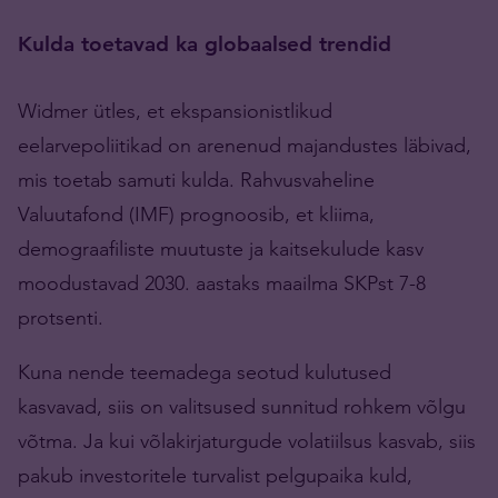
Kulda toetavad ka globaalsed trendid
Widmer ütles, et ekspansionistlikud
eelarvepoliitikad on arenenud majandustes läbivad,
mis toetab samuti kulda. Rahvusvaheline
Valuutafond (IMF) prognoosib, et kliima,
demograafiliste muutuste ja kaitsekulude kasv
moodustavad 2030. aastaks maailma SKPst 7-8
protsenti.
Kuna nende teemadega seotud kulutused
kasvavad, siis on valitsused sunnitud rohkem võlgu
võtma. Ja kui võlakirjaturgude volatiilsus kasvab, siis
pakub investoritele turvalist pelgupaika kuld,