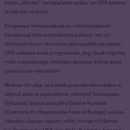
kulda „ülimaks“ turvasadama varaks, on USA eelarve
ja riigivõla olukord.
Kõrgemad intressimäärad on märkimisväärselt
kasvatanud võla teenindamise kulusid, mis on
tekitanud muret rahanduse jätkusuutlikkuse pärast.
USA valitsuse enda prognooside järgi jõuab riigivõla
maht majandusega võrreldes järgmise kolme aasta
jooksul uute rekorditeni.
Widmer tõi välja, et kumbki presidendikandidaat ei
võtnud eelarve parandamist valimistel fookusesse.
Sõltumatu Vastutustundliku Eelarve Komitee
(Committe for Responsible Federal Budget) avaldas
oktoobri alguses raporti, milles hinnati nii Harrise
kui Trumpi mõju USA riigivõlale. Keskmine hinnangu