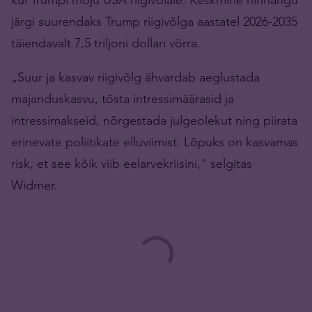
järgi suurendaks Trump riigivõlga aastatel 2026-2035
täiendavalt 7,5 triljoni dollari võrra.
„Suur ja kasvav riigivõlg ähvardab aeglustada
majanduskasvu, tõsta intressimäärasid ja
intressimakseid, nõrgestada julgeolekut ning piirata
erinevate poliitikate elluviimist. Lõpuks on kasvamas
risk, et see kõik viib eelarvekriisini,“ selgitas
Widmer.