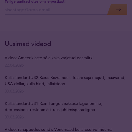
Tellige uudised otse oma e-postkasti
Uusimad videod
Video: Ameeriklaste sõja kaks varjatud eesmärki
22.04.2026
Kullastandard #32 Kaius Kiivramees: Iraani sõja mõjud, maavarad,
USA dollar, kulla hind, inflatsioon
30.03.2026
Kullastandard #31 Rain Tunger: isiksuse lagunemine,
depressioon, restoraniäri, uus juhtimisparadigma
09.03.2026
Video: rahapuudus sundis Venemaad kullareserve müüma