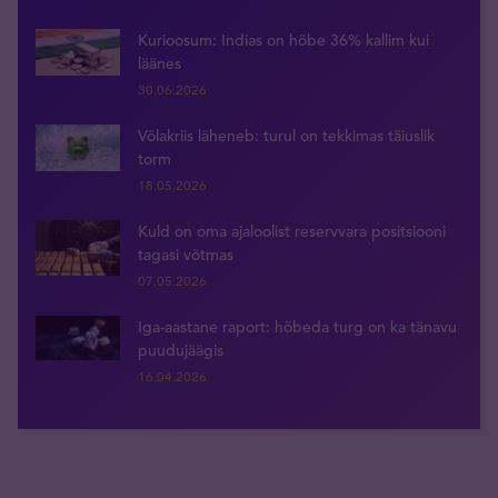
Kurioosum: Indias on hõbe 36% kallim kui
läänes
30.06.2026
Võlakriis läheneb: turul on tekkimas täiuslik
torm
18.05.2026
Kuld on oma ajaloolist reservvara positsiooni
tagasi võtmas
07.05.2026
Iga-aastane raport: hõbeda turg on ka tänavu
puudujäägis
16.04.2026