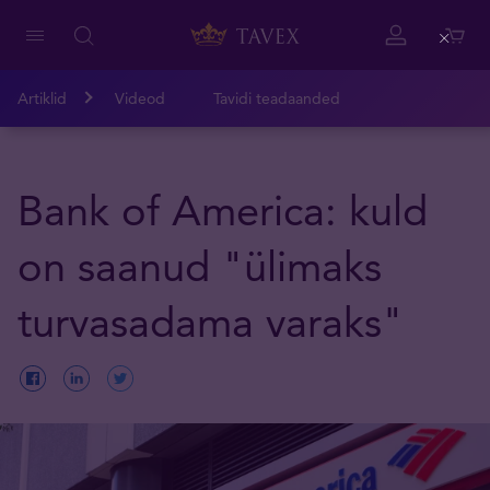
Close
Artiklid
Videod
Tavidi teadaanded
Bank of America: kuld
on saanud "ülimaks
turvasadama varaks"