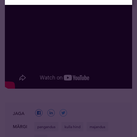
JAGA
MÄRGI
pangandus
kulla hind
majandus