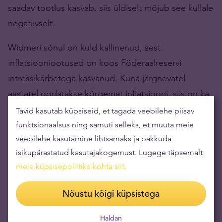
saadav tootlus kasvab, siis üldiselt mõjub see kullale
negatiivselt.
Widmeri sõnul on kuld kallinenud, sest
inflatsiooniootused on koos Föderaalreservi
intressikärbetega kasvanud. Kuna järgnevatel
aastatel oodatakse kõrgemat inflatsiooni, siis on ka
võlakirjade oodatav reaaltootlus (tootlus, millest on
Tavid kasutab küpsiseid, et tagada veebilehe piisav
inflatsioon maha arvestatud) kahanenud. Ehk
funktsionaalsus ning samuti selleks, et muuta meie
investorid arvavad, et edaspidine võlakirjade
veebilehe kasutamine lihtsamaks ja pakkuda
isikupärastatud kasutajakogemust. Lugege täpsemalt
reaaltootlus saab olema kesisem.
meie küpsisepoliitika kohta siit
.
Sellest, kuidas riigivõlakirjade turg on kullaga
Nõustu kõigi küpsistega
seotud ja miks kuld on üle võtmas ülima
turvasadama tiitlit, saab
pikemalt lugeda siit
.
Haldan