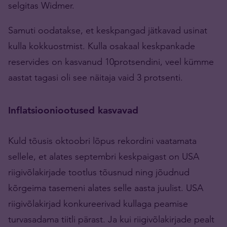
selgitas Widmer.
Samuti oodatakse, et keskpangad jätkavad usinat
kulla kokkuostmist. Kulla osakaal keskpankade
reservides on kasvanud 10protsendini, veel kümme
aastat tagasi oli see näitaja vaid 3 protsenti.
Inflatsiooniootused kasvavad
Kuld tõusis oktoobri lõpus rekordini vaatamata
sellele, et alates septembri keskpaigast on USA
riigivõlakirjade tootlus tõusnud ning jõudnud
kõrgeima tasemeni alates selle aasta juulist. USA
riigivõlakirjad konkureerivad kullaga peamise
turvasadama tiitli pärast. Ja kui riigivõlakirjade pealt