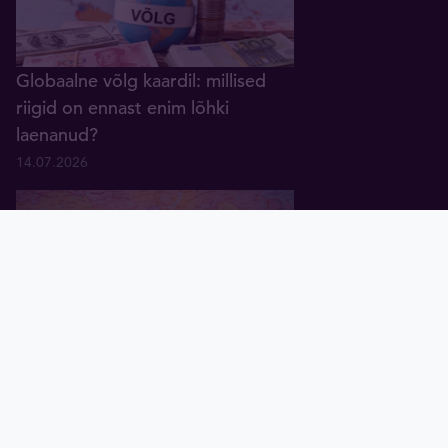
Globaalne võlg kaardil: millised
riigid on ennast enim lõhki
laenanud?
14.07.2026
Pealeht
Kuld
Hõbe
Valuuta
Graafik
Uudised
Tavid ID
Hiina kullaimport tõusis
hinnalanguse ajal 26 kuu tippu
29.06.2026