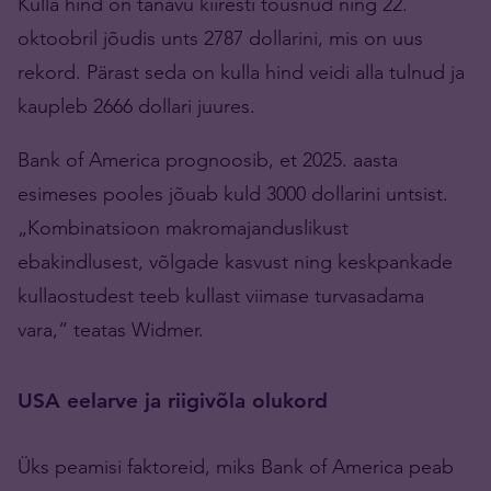
Kulla hind on tänavu kiiresti tõusnud ning 22.
oktoobril jõudis unts 2787 dollarini, mis on uus
rekord. Pärast seda on kulla hind veidi alla tulnud ja
kaupleb 2666 dollari juures.
Bank of America prognoosib, et 2025. aasta
esimeses pooles jõuab kuld 3000 dollarini untsist.
„Kombinatsioon makromajanduslikust
ebakindlusest, võlgade kasvust ning keskpankade
kullaostudest teeb kullast viimase turvasadama
vara,“ teatas Widmer.
USA eelarve ja riigivõla olukord
Üks peamisi faktoreid, miks Bank of America peab