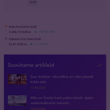
kuld
Kulla hind (XAU-EUR)
3 688,74 EUR/oz
+ 101,87 EUR
Hõbeda hind (XAG-EUR)
53,81 EUR/oz
+ 1,12 EUR
Soovitame artikleid
Suur küsitlus: rekordiline arv riike plaanib
kulda osta
17.06.2026
Miks on Šveitsi frank paberrahade ajastu
usaldusväärseim valuuta?
29.05.2026