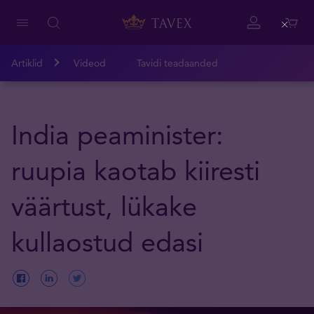
Close
Artiklid
Videod
Tavidi teadaanded
India peaminister:
ruupia kaotab kiiresti
väärtust, lükake
kullaostud edasi