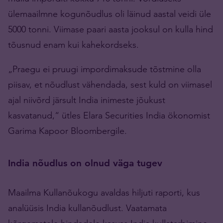
ülemaailmne kogunõudlus oli läinud aastal veidi üle
5000 tonni. Viimase paari aasta jooksul on kulla hind
tõusnud enam kui kahekordseks.
„Praegu ei pruugi impordimaksude tõstmine olla
piisav, et nõudlust vähendada, sest kuld on viimasel
ajal niivõrd järsult India inimeste jõukust
kasvatanud,“ ütles Elara Securities India ökonomist
Garima Kapoor Bloombergile.
India nõudlus on olnud väga tugev
Maailma Kullanõukogu avaldas hiljuti raporti, kus
analüüsis India kullanõudlust. Vaatamata