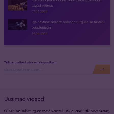
Kuld on oma ajaloolist reservvara positsiooni
tagasi võtmas
07.05.2026
Iga-aastane raport: hõbeda turg on ka tänavu
puudujäägis
16.04.2026
Tellige uudised otse oma e-postkasti
Uusimad videod
OTSE: kas kulllaturg on taasärkamas? (Tavidi analüütik Mait Kraun)