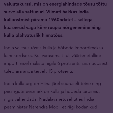
valuutakurssi, mis on energiahindade tõusu tõttu
surve alla sattunud. Viimati hakkas India
kullaostmist piirama 1960ndatel – sellega
kaasnesid väga kiire ruupia nõrgenemine ning
kulla plahvatuslik hinnatõus.
India valitsus tõstis kulla ja hõbeda impordimaksu
kahekordseks. Kui varasemalt tuli väärismetallide
importimisel maksta riigile 6 protsenti, siis nüüdsest
tuleb ära anda tervelt 15 protsenti.
India kullaturg on Hiina järel suuruselt teine ning
piirangute eesmärk on kulla ja hõbeda tarbimist
riigis vähendada. Nädalavahetusel ütles India
peaminister Narendra Modi, et riigi kodanikud