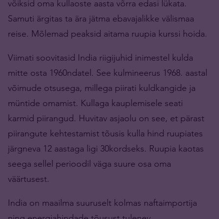
võiksid oma kullaoste aasta võrra edasi lükata.
Samuti ärgitas ta ära jätma ebavajalikke välismaa
reise. Mõlemad peaksid aitama ruupia kurssi hoida.
Viimati soovitasid India riigijuhid inimestel kulda
mitte osta 1960ndatel. See kulmineerus 1968. aastal
võimude otsusega, millega piirati kuldkangide ja
müntide omamist. Kullaga kauplemisele seati
karmid piirangud. Huvitav asjaolu on see, et pärast
piirangute kehtestamist tõusis kulla hind ruupiates
järgneva 12 aastaga ligi 30kordseks. Ruupia kaotas
seega sellel perioodil väga suure osa oma
väärtusest.
India on maailma suuruselt kolmas naftaimportija
ning energiahindade tõusust tulenev