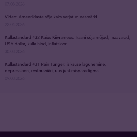
07.08.2026
Video: Ameeriklaste sõja kaks varjatud eesmärki
22.04.2026
Kullastandard #32 Kaius Kiivramees: Iraani sõja mõjud, maavarad,
USA dollar, kulla hind, inflatsioon
30.03.2026
Kullastandard #31 Rain Tunger: isiksuse lagunemine,
depressioon, restoraniäri, uus juhtimisparadigma
09.03.2026