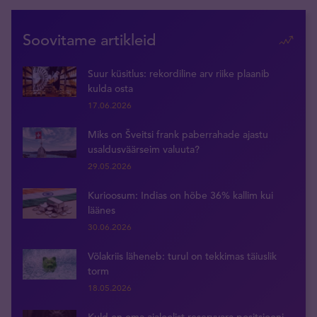
Soovitame artikleid
Suur küsitlus: rekordiline arv riike plaanib
kulda osta
17.06.2026
Miks on Šveitsi frank paberrahade ajastu
usaldusväärseim valuuta?
29.05.2026
Kurioosum: Indias on hõbe 36% kallim kui
läänes
30.06.2026
Võlakriis läheneb: turul on tekkimas täiuslik
torm
18.05.2026