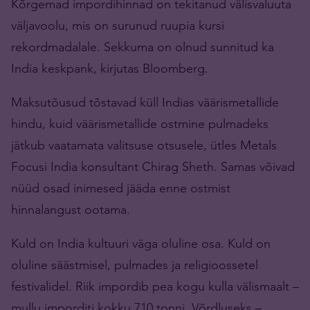
Kõrgemad impordihinnad on tekitanud välisvaluuta
väljavoolu, mis on surunud ruupia kursi
rekordmadalale. Sekkuma on olnud sunnitud ka
India keskpank, kirjutas Bloomberg.
Maksutõusud tõstavad küll Indias väärismetallide
hindu, kuid väärismetallide ostmine pulmadeks
jätkub vaatamata valitsuse otsusele, ütles Metals
Focusi India konsultant Chirag Sheth. Samas võivad
nüüd osad inimesed jääda enne ostmist
hinnalangust ootama.
Kuld on India kultuuri väga oluline osa. Kuld on
oluline säästmisel, pulmades ja religioossetel
festivalidel. Riik impordib pea kogu kulla välismaalt –
mullu imporditi kokku 710 tonni. Võrdluseks –