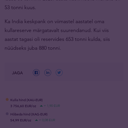
53 tonni kuus.
Ka India keskpank on viimastel aastatel oma
kullareserve märgatavalt suurendanud. Kui viis
aastat tagasi oli reservides 653 tonni kulda, siis
nüüdseks juba 880 tonni.
JAGA
Kulla hind (XAU-EUR)
3 756,60 EUR/oz
+ 1,90 EUR
Hõbeda hind (XAG-EUR)
54,99 EUR/oz
+ 0,08 EUR