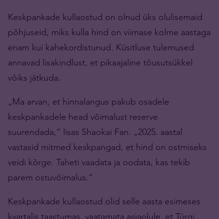
Keskpankade kullaostud on olnud üks olulisemaid
põhjuseid, miks kulla hind on viimase kolme aastaga
enam kui kahekordistunud. Küsitluse tulemused
annavad lisakindlust, et pikaajaline tõusutsükkel
võiks jätkuda.
„Ma arvan, et hinnalangus pakub osadele
keskpankadele head võimalust reserve
suurendada,“ lisas Shaokai Fan. „2025. aastal
vastasid mitmed keskpangad, et hind on ostmiseks
veidi kõrge. Taheti vaadata ja oodata, kas tekib
parem ostuvõimalus.“
Keskpankade kullaostud olid selle aasta esimeses
kvartalis taastumas, vaatamata asjaolule, et Türgi,