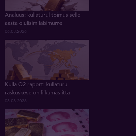
Analüüs: kullaturul toimus selle
aasta olulisim läbimurre
06.08.2026
Kulla Q2 raport: kullaturu
raskuskese on liikumas itta
03.08.2026