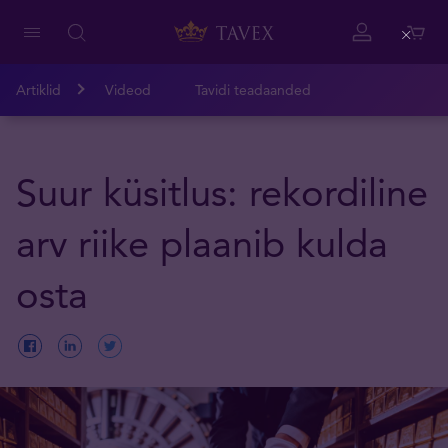
Close
Artiklid
Videod
Tavidi teadaanded
Suur küsitlus: rekordiline
arv riike plaanib kulda
osta