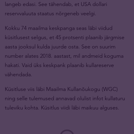
langeb edasi. See tähendab, et USA dollari
reservvaluuta staatus nõrgeneb veelgi.
Kokku 74 maailma keskpanga seas läbi viidud
küsitlusest selgus, et 45 protsenti plaanib järgmise
aasta jooksul kulda juurde osta. See on suurim
number alates 2018. aastast, mil andmeid koguma
hakati. Vaid üks keskpank plaanib kullareserve
vähendada.
Küsitluse viis läbi Maailma Kullanõukogu (WGC)
ning selle tulemused annavad olulist infot kullaturu
tuleviku kohta. Küsitlus viidi läbi maikuu alguses.