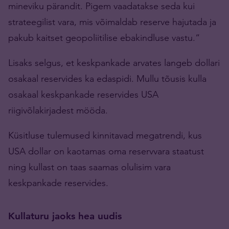
mineviku pärandit. Pigem vaadatakse seda kui
strateegilist vara, mis võimaldab reserve hajutada ja
pakub kaitset geopoliitilise ebakindluse vastu.“
Lisaks selgus, et keskpankade arvates langeb dollari
osakaal reservides ka edaspidi. Mullu tõusis kulla
osakaal keskpankade reservides USA
riigivõlakirjadest mööda.
Küsitluse tulemused kinnitavad megatrendi, kus
USA dollar on kaotamas oma reservvara staatust
ning kullast on taas saamas olulisim vara
keskpankade reservides.
Kullaturu jaoks hea uudis