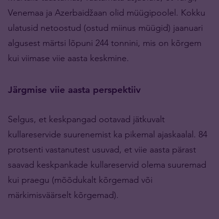
Venemaa ja Azerbaidžaan olid müügipoolel. Kokku
ulatusid netoostud (ostud miinus müügid) jaanuari
algusest märtsi lõpuni 244 tonnini, mis on kõrgem
kui viimase viie aasta keskmine.
Järgmise viie aasta perspektiiv
Selgus, et keskpangad ootavad jätkuvalt
kullareservide suurenemist ka pikemal ajaskaalal. 84
protsenti vastanutest usuvad, et viie aasta pärast
saavad keskpankade kullareservid olema suuremad
kui praegu (mõõdukalt kõrgemad või
märkimisväärselt kõrgemad).