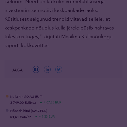
iseloom. Need on ka kolm võtmetähtsusega
investeerimise motiivi keskpankade jaoks.
Küsitlusest selgunud trendid viitavad sellele, et
keskpankade nõudlus kulla järele püsib nähtavas
tulevikus tugev,“ kirjutati Maailma Kullanõukogu
raporti kokkuvõttes.
JAGA
Kulla hind (XAU-EUR)
3 749,00 EUR/oz
+ 67,25 EUR
Hõbeda hind (XAG-EUR)
54,61 EUR/oz
+ 1,33 EUR