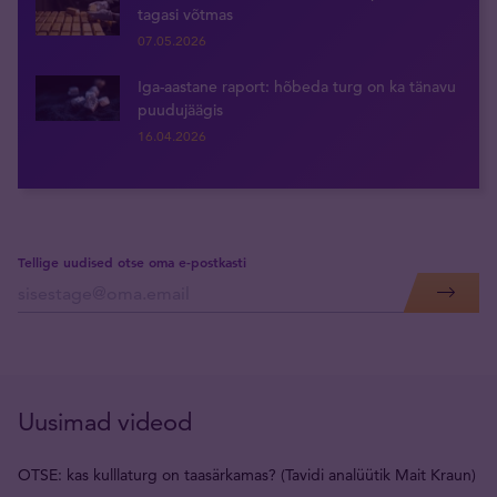
tagasi võtmas
07.05.2026
Iga-aastane raport: hõbeda turg on ka tänavu
puudujäägis
16.04.2026
Tellige uudised otse oma e-postkasti
Uusimad videod
OTSE: kas kulllaturg on taasärkamas? (Tavidi analüütik Mait Kraun)