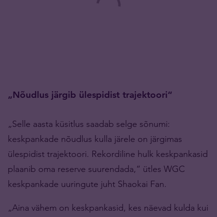
„Nõudlus järgib ülespidist trajektoori“
„Selle aasta küsitlus saadab selge sõnumi:
keskpankade nõudlus kulla järele on järgimas
ülespidist trajektoori. Rekordiline hulk keskpankasid
plaanib oma reserve suurendada,“ ütles WGC
keskpankade uuringute juht Shaokai Fan.
„Aina vähem on keskpankasid, kes näevad kulda kui