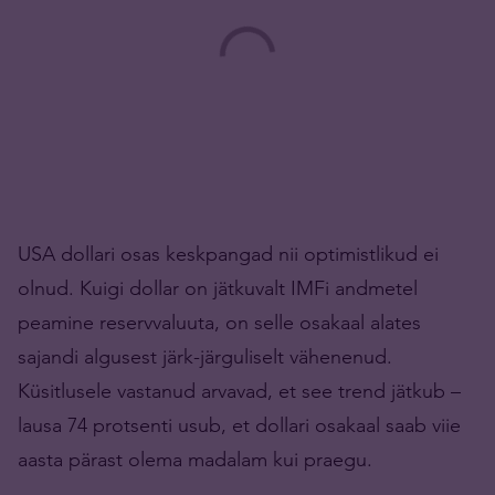
USA dollari osas keskpangad nii optimistlikud ei
olnud. Kuigi dollar on jätkuvalt IMFi andmetel
peamine reservvaluuta, on selle osakaal alates
sajandi algusest järk-järguliselt vähenenud.
Küsitlusele vastanud arvavad, et see trend jätkub –
lausa 74 protsenti usub, et dollari osakaal saab viie
aasta pärast olema madalam kui praegu.