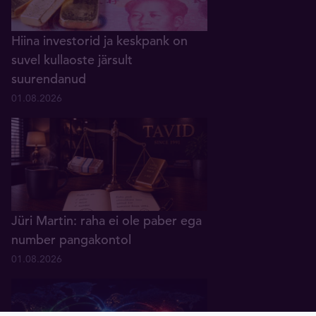
Hiina investorid ja keskpank on
suvel kullaoste järsult
suurendanud
01.08.2026
Jüri Martin: raha ei ole paber ega
number pangakontol
01.08.2026