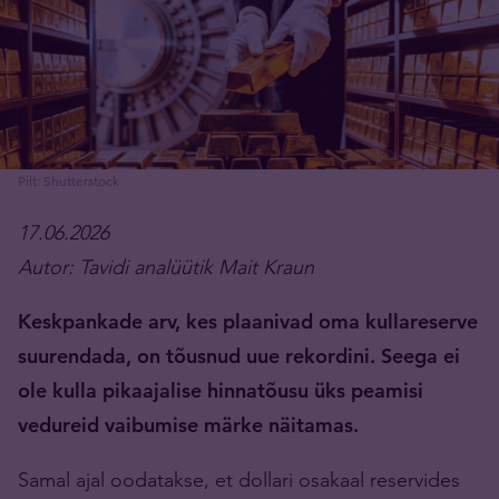
Pilt: Shutterstock
17.06.2026
Autor: Tavidi analüütik Mait Kraun
Keskpankade arv, kes plaanivad oma kullareserve
suurendada, on tõusnud uue rekordini. Seega ei
ole kulla pikaajalise hinnatõusu üks peamisi
vedureid vaibumise märke näitamas.
Samal ajal oodatakse, et dollari osakaal reservides