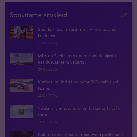
Soovitame artikleid
Suur küsitlus: rekordiline arv riike plaanib
kulda osta
17.06.2026
Miks on Šveitsi frank paberrahade ajastu
usaldusväärseim valuuta?
29.05.2026
Kurioosum: Indias on hõbe 36% kallim kui
läänes
30.06.2026
Võlakriis läheneb: turul on tekkimas täiuslik
torm
18.05.2026
Kuld on oma ajaloolist reservvara positsiooni