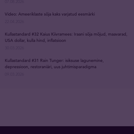
07.08.2026
Video: Ameeriklaste sõja kaks varjatud eesmärki
22.04.2026
Kullastandard #32 Kaius Kiivramees: Iraani sõja mõjud, maavarad,
USA dollar, kulla hind, inflatsioon
30.03.2026
Kullastandard #31 Rain Tunger: isiksuse lagunemine,
depressioon, restoraniäri, uus juhtimisparadigma
09.03.2026