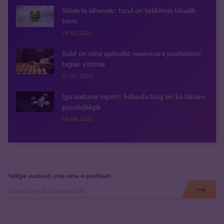
Võlakriis läheneb: turul on tekkimas täiuslik
torm
18.05.2026
Kuld on oma ajaloolist reservvara positsiooni
tagasi võtmas
07.05.2026
Iga-aastane raport: hõbeda turg on ka tänavu
puudujäägis
16.04.2026
Tellige uudised otse oma e-postkasti