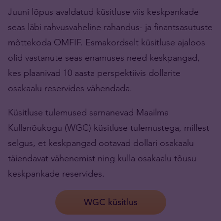
Juuni lõpus avaldatud küsitluse viis keskpankade
seas läbi rahvusvaheline rahandus- ja finantsasutuste
mõttekoda OMFIF. Esmakordselt küsitluse ajaloos
olid vastanute seas enamuses need keskpangad,
kes plaanivad 10 aasta perspektiivis dollarite
osakaalu reservides vähendada.
Küsitluse tulemused sarnanevad Maailma
Kullanõukogu (WGC) küsitluse tulemustega, millest
selgus, et keskpangad ootavad dollari osakaalu
täiendavat vähenemist ning kulla osakaalu tõusu
keskpankade reservides.
WGC küsitlus