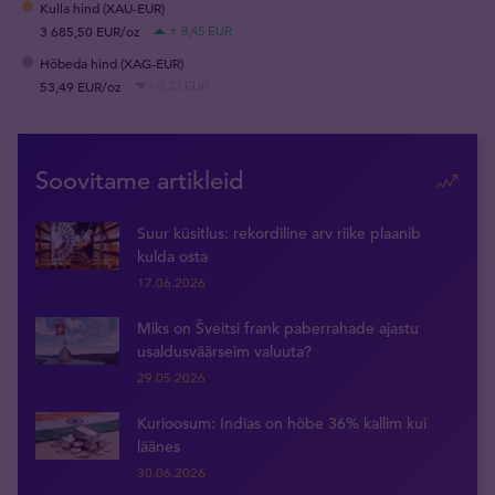
Kulla hind (XAU-EUR)
3 685,50 EUR/oz
+ 8,45 EUR
Hõbeda hind (XAG-EUR)
53,49 EUR/oz
- 0,23 EUR
Soovitame artikleid
Suur küsitlus: rekordiline arv riike plaanib
kulda osta
17.06.2026
Miks on Šveitsi frank paberrahade ajastu
usaldusväärseim valuuta?
29.05.2026
Kurioosum: Indias on hõbe 36% kallim kui
läänes
30.06.2026