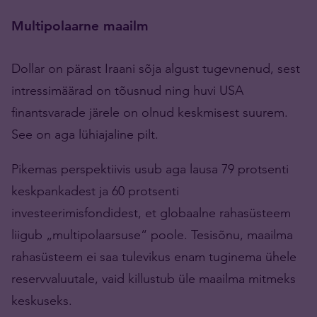
Multipolaarne maailm
Dollar on pärast Iraani sõja algust tugevnenud, sest
intressimäärad on tõusnud ning huvi USA
finantsvarade järele on olnud keskmisest suurem.
See on aga lühiajaline pilt.
Pikemas perspektiivis usub aga lausa 79 protsenti
keskpankadest ja 60 protsenti
investeerimisfondidest, et globaalne rahasüsteem
liigub „multipolaarsuse“ poole. Tesisõnu, maailma
rahasüsteem ei saa tulevikus enam tuginema ühele
reservvaluutale, vaid killustub üle maailma mitmeks
keskuseks.