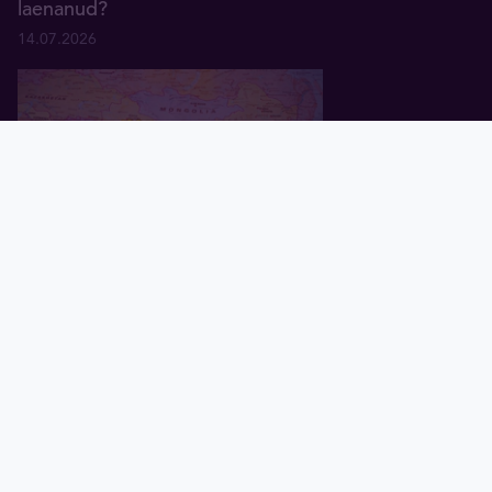
laenanud?
14.07.2026
Pealeht
Kuld
Hõbe
Valuuta
Graafik
Uudised
Tavid ID
Hiina kullaimport tõusis
hinnalanguse ajal 26 kuu tippu
29.06.2026
Kurioosum: Indias on hõbe 36%