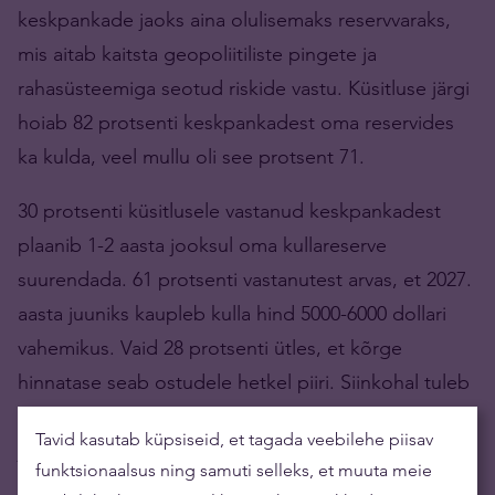
keskpankade jaoks aina olulisemaks reservvaraks,
mis aitab kaitsta geopoliitiliste pingete ja
rahasüsteemiga seotud riskide vastu. Küsitluse järgi
hoiab 82 protsenti keskpankadest oma reservides
ka kulda, veel mullu oli see protsent 71.
30 protsenti küsitlusele vastanud keskpankadest
plaanib 1-2 aasta jooksul oma kullareserve
suurendada. 61 protsenti vastanutest arvas, et 2027.
aasta juuniks kaupleb kulla hind 5000-6000 dollari
vahemikus. Vaid 28 protsenti ütles, et kõrge
hinnatase seab ostudele hetkel piiri. Siinkohal tuleb
aga arvestada asjaoluga, et kuld on keskpankade
Tavid kasutab küpsiseid, et tagada veebilehe piisav
jaoks pigem strateegiline, mitte finantsiline
funktsionaalsus ning samuti selleks, et muuta meie
investeering. See tähendab, et hinnatase ei ole