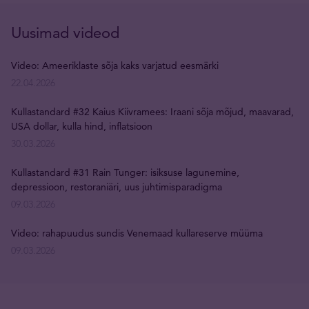
Uusimad videod
Video: Ameeriklaste sõja kaks varjatud eesmärki
22.04.2026
Kullastandard #32 Kaius Kiivramees: Iraani sõja mõjud, maavarad,
USA dollar, kulla hind, inflatsioon
30.03.2026
Kullastandard #31 Rain Tunger: isiksuse lagunemine,
depressioon, restoraniäri, uus juhtimisparadigma
09.03.2026
Video: rahapuudus sundis Venemaad kullareserve müüma
09.03.2026