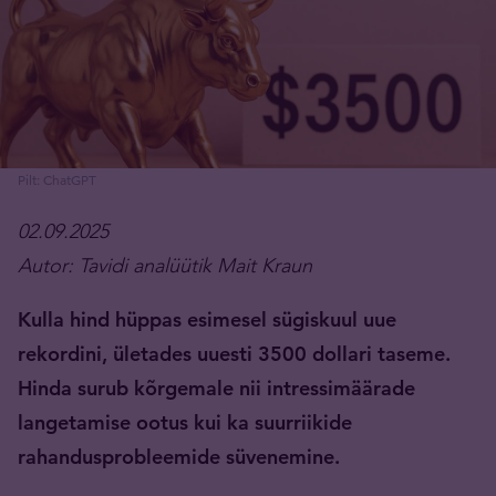
Pilt: ChatGPT
02.09.2025
Autor: Tavidi analüütik Mait Kraun
Kulla hind hüppas esimesel sügiskuul uue
rekordini, ületades uuesti 3500 dollari taseme.
Hinda surub kõrgemale nii intressimäärade
langetamise ootus kui ka suurriikide
rahandusprobleemide süvenemine.