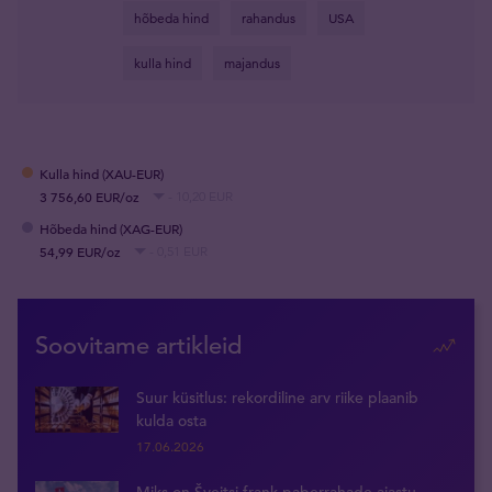
hõbeda hind
rahandus
USA
kulla hind
majandus
Kulla hind (XAU-EUR)
3 756,60 EUR/oz
- 10,20 EUR
Hõbeda hind (XAG-EUR)
54,99 EUR/oz
- 0,51 EUR
Soovitame artikleid
Suur küsitlus: rekordiline arv riike plaanib
kulda osta
17.06.2026
Miks on Šveitsi frank paberrahade ajastu