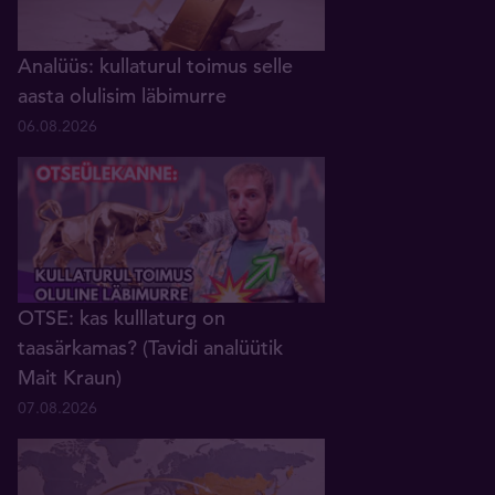
Analüüs: kullaturul toimus selle
aasta olulisim läbimurre
06.08.2026
OTSE: kas kulllaturg on
taasärkamas? (Tavidi analüütik
Mait Kraun)
07.08.2026