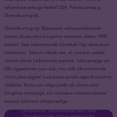
rahanduse seisuga hetkel USA, Prantsusmaa ja
Ühendkuningriik.
Ühendkuningriigi 30aastaste valitsusvõlakirjade
intress tõusis täna kõrgeima tasemeni alates 1998.
aastast. See iseloomustab kõnekalt riigi rahanduse
hetkeseisu. Samuti näitab see, et turud ei usalda
võimul olevat Leiboristide parteid. Juba praegu on
ÜKi riigieelarves suur auk, mis võib ökonomistide
sõnul juba sügisel tuua kaasa poole sajandi suurima
võlakriisi. Kuna uut võlga peab riik võtma aina
kõrgema intressiga, siis riskitakse intressimaksete
kasvust tuleneva võlaspiraaliga.
Loe pikemalt: Ökonomistide sõnul võib
Ühendkuningriiki tabada võlakriis juba