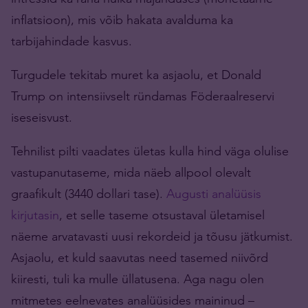
inflatsioon), mis võib hakata avalduma ka
tarbijahindade kasvus.
Turgudele tekitab muret ka asjaolu, et Donald
Trump on intensiivselt ründamas Föderaalreservi
iseseisvust.
Tehnilist pilti vaadates ületas kulla hind väga olulise
vastupanutaseme, mida näeb allpool olevalt
graafikult (3440 dollari tase).
Augusti analüüsis
kirjutasin
, et selle taseme otsustaval ületamisel
näeme arvatavasti uusi rekordeid ja tõusu jätkumist.
Asjaolu, et kuld saavutas need tasemed niivõrd
kiiresti, tuli ka mulle üllatusena. Aga nagu olen
mitmetes eelnevates analüüsides maininud –