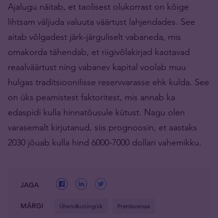
Ajalugu näitab, et taolisest olukorrast on kõige
lihtsam väljuda valuuta väärtust lahjendades. See
aitab võlgadest järk-järguliselt vabaneda, mis
omakorda tähendab, et riigivõlakirjad kaotavad
reaalväärtust ning vabanev kapital voolab muu
hulgas traditsioonilisse reservvarasse ehk kulda. See
on üks peamistest faktoritest, mis annab ka
edaspidi kulla hinnatõusule kütust. Nagu olen
varasemalt kirjutanud, siis prognoosin, et aastaks
2030 jõuab kulla hind 6000-7000 dollari vahemikku.
JAGA
MÄRGI
Ühendkuningriik
Prantsusmaa