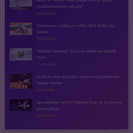
usaldusväärseim valuuta?
29.05.2026
Kurioosum: Indias on hõbe 36% kallim kui
läänes
30.06.2026
Võlakriis läheneb: turul on tekkimas täiuslik
torm
18.05.2026
Kuld on oma ajaloolist reservvara positsiooni
tagasi võtmas
07.05.2026
Iga-aastane raport: hõbeda turg on ka tänavu
puudujäägis
16.04.2026