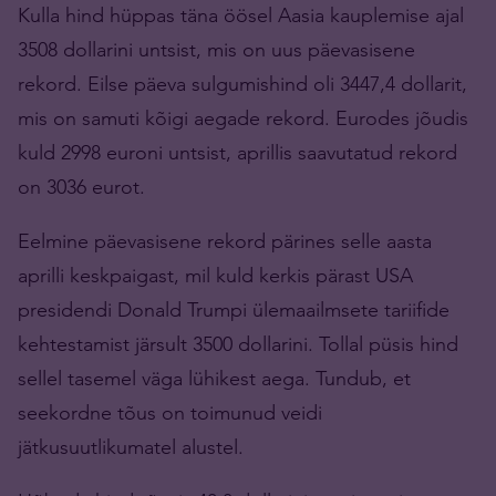
Kulla hind hüppas täna öösel Aasia kauplemise ajal
3508 dollarini untsist, mis on uus päevasisene
rekord. Eilse päeva sulgumishind oli 3447,4 dollarit,
mis on samuti kõigi aegade rekord. Eurodes jõudis
kuld 2998 euroni untsist, aprillis saavutatud rekord
on 3036 eurot.
Eelmine päevasisene rekord pärines selle aasta
aprilli keskpaigast, mil kuld kerkis pärast USA
presidendi Donald Trumpi ülemaailmsete tariifide
kehtestamist järsult 3500 dollarini. Tollal püsis hind
sellel tasemel väga lühikest aega. Tundub, et
seekordne tõus on toimunud veidi
jätkusuutlikumatel alustel.