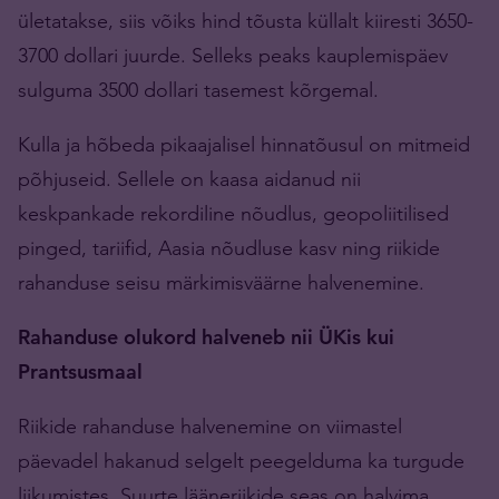
ületatakse, siis võiks hind tõusta küllalt kiiresti 3650-
3700 dollari juurde. Selleks peaks kauplemispäev
sulguma 3500 dollari tasemest kõrgemal.
Kulla ja hõbeda pikaajalisel hinnatõusul on mitmeid
põhjuseid. Sellele on kaasa aidanud nii
keskpankade rekordiline nõudlus, geopoliitilised
pinged, tariifid, Aasia nõudluse kasv ning riikide
rahanduse seisu märkimisväärne halvenemine.
Rahanduse olukord halveneb nii ÜKis kui
Prantsusmaal
Riikide rahanduse halvenemine on viimastel
päevadel hakanud selgelt peegelduma ka turgude
liikumistes. Suurte lääneriikide seas on halvima