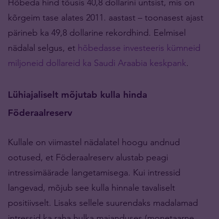
Hõbeda hind tõusis 40,8 dollarini untsist, mis on
kõrgeim tase alates 2011. aastast – toonasest ajast
pärineb ka 49,8 dollarine rekordhind. Eelmisel
nädalal selgus, et
hõbedasse investeeris kümneid
miljoneid dollareid ka Saudi Araabia keskpank
.
Lühiajaliselt mõjutab kulla hinda
Föderaalreserv
Kullale on viimastel nädalatel hoogu andnud
ootused, et Föderaalreserv alustab peagi
intressimäärade langetamisega. Kui intressid
langevad, mõjub see kulla hinnale tavaliselt
positiivselt. Lisaks sellele suurendaks madalamad
intressid ka raha hulka majanduses (monetaarne