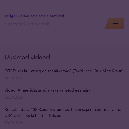
Tellige uudised otse oma e-postkasti
Uusimad videod
OTSE: kas kulllaturg on taasärkamas? (Tavidi analüütik Mait Kraun)
07.08.2026
Video: Ameeriklaste sõja kaks varjatud eesmärki
22.04.2026
Kullastandard #32 Kaius Kiivramees: Iraani sõja mõjud, maavarad,
USA dollar, kulla hind, inflatsioon
30.03.2026