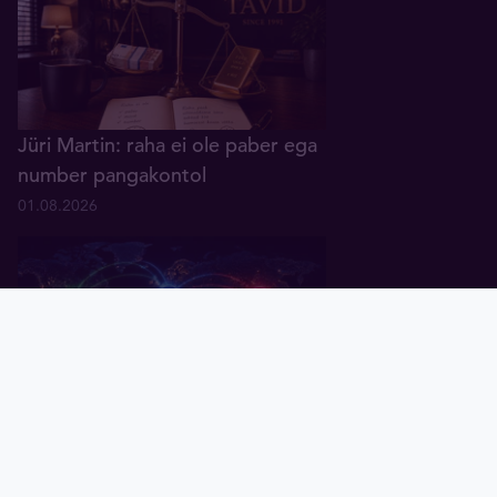
Jüri Martin: raha ei ole paber ega
number pangakontol
01.08.2026
Pealeht
Kuld
Hõbe
Valuuta
Graafik
Uudised
Tavid ID
Küsitlus: keskpangad ootavad
rahanduses "multipolaarse"
maailma tulekut
07.07.2026