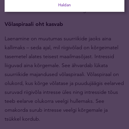
intress kerkis sellel nädalal 14 aasta tippu. Uusi
Haldan
laene tuleb võtta makstes aina kõrgemat intressi.
Võlaspiraali oht kasvab
Laenamine on muutumas suurriikide jaoks aina
kallimaks – seda ajal, mil riigivõlad on kõrgeimatel
tasemetel alates teisest maailmasõjast. Intressid
liiguvad aina kõrgemale. See ähvardab lükata
suurriikide majandused võlaspiraali. Võlaspiraal on
olukord, kus kõrge võlatase ja puudujäägis eelarved
suruvad riigivõla intresse üles ning intresside tõus
teeb eelarve olukorra veelgi hullemaks. See
omakorda surub intresse veelgi kõrgemale ja
tsükkel kordub.