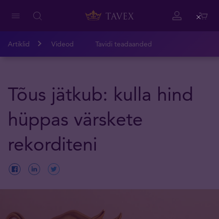
Close
Artiklid
Videod
Tavidi teadaanded
Tõus jätkub: kulla hind
hüppas värskete
rekorditeni