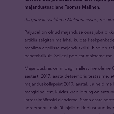
majandusteadlane Tuomas Malinen.
Järgnevalt avaldame Malineni essee, mis il
Paljudel on olnud majanduse osas juba pikk
artiklis selgitan ma lahti, kuidas keskpankade
maailma eepilisse majanduskriisi. Nad on sell
pahatahtlikult. Sellegi poolest maksame me 
Majanduskriis on midagi, millest me oleme 
aastast. 2017. aasta detsembris teatasime,
majanduskollapsist 2019. aastal. Ja neid me 
märgid sellest, kuidas krediiditurg on sattun
intressimäärasid alandama. Sama aasta sep
agreements ehk lühiajaliste kindlustatud laen