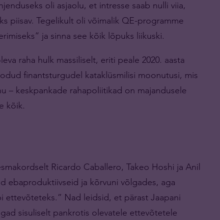
duseks oli asjaolu, et intresse saab nulli viia,
ks piisav. Tegelikult oli võimalik QE-programme
erimiseks” ja sinna see kõik lõpuks liikuski.
a raha hulk massiliselt, eriti peale 2020. aasta
odud finantsturgudel kataklüsmilisi moonutusi, mis
isõnu – keskpankade rahapoliitikad on majandusele
e kõik.
makordselt Ricardo Caballero, Takeo Hoshi ja Anil
id ebaproduktiivseid ja kõrvuni võlgades, aga
i ettevõteteks.” Nad leidsid, et pärast Jaapani
gad sisuliselt pankrotis olevatele ettevõtetele