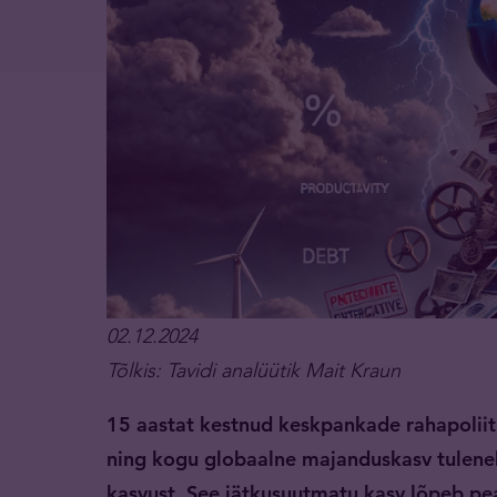
02.12.2024
Tõlkis: Tavidi analüütik Mait Kraun
15 aastat kestnud keskpankade rahapoliiti
ning kogu globaalne majanduskasv tulene
kasvust. See jätkusuutmatu kasv lõpeb pe