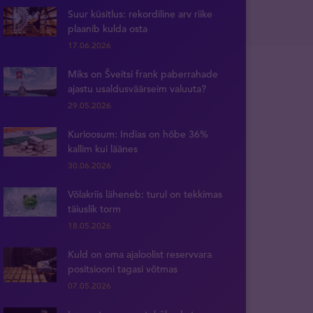
Suur küsitlus: rekordiline arv riike
plaanib kulda osta
17.06.2026
Miks on Šveitsi frank paberrahade
ajastu usaldusväärseim valuuta?
29.05.2026
Kurioosum: Indias on hõbe 36%
kallim kui läänes
30.06.2026
Võlakriis läheneb: turul on tekkimas
täiuslik torm
18.05.2026
Kuld on oma ajaloolist reservvara
positsiooni tagasi võtmas
07.05.2026