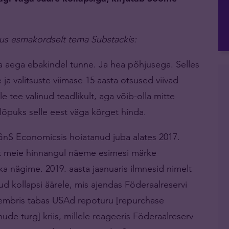
mus esmakordselt tema Substackis:
a aega ebakindel tunne. Ja hea põhjusega. Selles
 ja valitsuste viimase 15 aasta otsused viivad
e tee valinud teadlikult, aga võib-olla mitte
lõpuks selle eest väga kõrget hinda.
GnS Economicsis hoiatanud juba alates 2017.
 et meie hinnangul näeme esimesi märke
ka nägime. 2019. aasta jaanuaris ilmnesid nimelt
ud kollapsi äärele, mis ajendas Föderaalreservi
tembris tabas USAd repoturu [repurchase
ude turg] kriis, millele reageeris Föderaalreserv