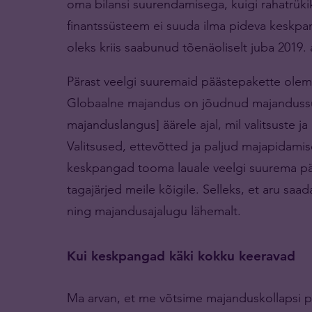
oma bilansi suurendamisega, kuigi rahatrüki
finantssüsteem ei suuda ilma pideva keskpan
oleks kriis saabunud tõenäoliselt juba 2019. 
Pärast veelgi suuremaid päästepakette olem
Globaalne majandus on jõudnud majandussuru
majanduslangus] äärele ajal, mil valitsuste j
Valitsused, ettevõtted ja paljud majapidamis
keskpangad tooma lauale veelgi suurema pääs
tagajärjed meile kõigile. Selleks, et aru sa
ning majandusajalugu lähemalt.
Kui keskpangad käki kokku keeravad
Ma arvan, et me võtsime majanduskollapsi p