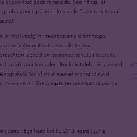
ks ei soovitud seda nimetada. See näitas, et
ga abita püsti püsida. Ilma selle “päästepaketita”
aastal.
e silmitsi veelgi hirmuäratavama dilemmaga.
tise [vähemalt kaks kvartalit kestev
a erasektori laenud on paisunud tohutult suureks.
ed on kõrvuni laenudes. Kui kriis tuleb, siis peavad
Tel
tepaketi. Sellel kriisil saavad olema tõsised
ada, miks see nii läheb, vaatame praegust olukorda
õhjused väga hästi kokku 2013. aasta juunis