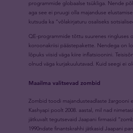
programmide globaalse tsükliga. Nende põhjen
aga see ei pruugi olla majanduse elustamise
kutsuda ka “võlakirjaturu osaliseks sotsialise
QE-programmide tõttu suurenes ringluses olev
koroonakriisi päästepakette. Nendega on lo
lõpuks viisid väga kiire inflatsioonini. Teis
olnud väga kurjakuulutavad. Kuid seegi ei ol
Maailma valitsevad zombid
Zombid toodi majandusteadlaste žargooni es
Kashyapi poolt 2008. aastal, mil nad nimetas
jätkuvalt tegutsevaid Jaapani firmasid “zomb
1990ndate finantskrahhi jätkasid Jaapani pan