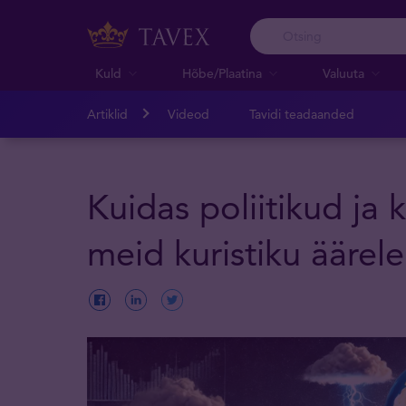
Kuld
Hõbe/Plaatina
Valuuta
Artiklid
Videod
Tavidi teadaanded
Kuidas poliitikud ja
meid kuristiku äärele