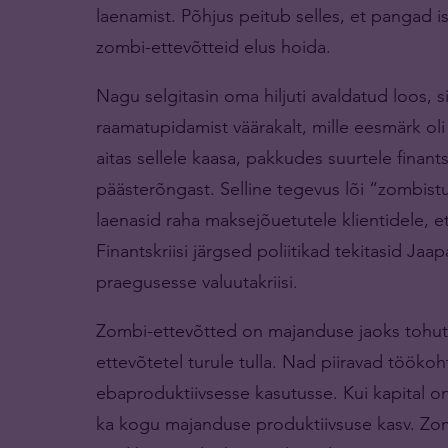
laenamist. Põhjus peitub selles, et pangad 
zombi-ettevõtteid elus hoida.
Nagu selgitasin oma hiljuti avaldatud loos, s
raamatupidamist väärakalt, mille eesmärk oli 
aitas sellele kaasa, pakkudes suurtele finant
päästerõngast. Selline tegevus lõi “zombis
laenasid raha maksejõuetutele klientidele, e
Finantskriisi järgsed poliitikad tekitasid Jaa
praegusesse valuutakriisi.
Zombi-ettevõtted on majanduse jaoks tohutu
ettevõtetel turule tulla. Nad piiravad töökoh
ebaproduktiivsesse kasutusse. Kui kapital on
ka kogu majanduse produktiivsuse kasv. Zom