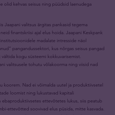
ise olid kehvas seisus ning püüdsid laenudega
iis Jaapani valitsus ärgitas pankasid tegema
neid finantskriisi ajal elus hoida. Jaapani Keskpank
sinstitutsioonidele madalate intresside näol
tunud” pangandussektori, kus nõrgas seisus pangad
t vältida kogu süsteemi kokkuvarisemist.
pani valitsusele tohutu võlakoorma ning viisid nad
 koorem. Nad ei võimalda uutel ja produktiivsetel
tade loomist ning lukustavad kapitali
 ebaproduktiivsetes ettevõtetes lukus, siis peatub
bi-ettevõtted soovivad elus püsida, mitte kasvada.