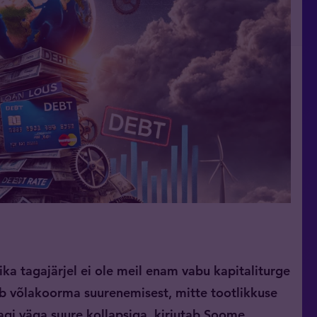
ka tagajärjel ei ole meil enam vabu kapitaliturge
b võlakoorma suurenemisest, mitte tootlikkuse
agi väga suure kollapsiga, kirjutab Soome