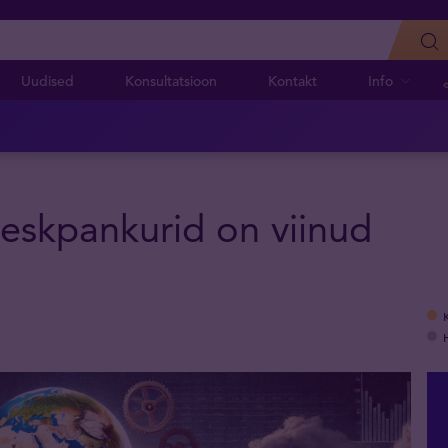
Uudised
Konsultatsioon
Kontakt
Info
 keskpankurid on viinud