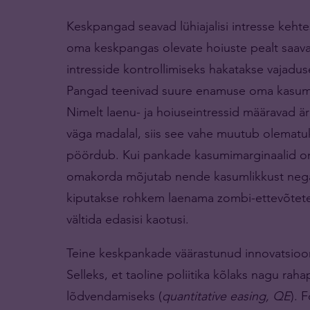
Keskpangad seavad lühiajalisi intresse keht
oma keskpangas olevate hoiuste pealt saava
intresside kontrollimiseks hakatakse vajadus
Pangad teenivad suure enamuse oma kasumite
Nimelt laenu- ja hoiuseintressid määravad ä
väga madalal, siis see vahe muutub olematuks
pöördub. Kui pankade kasumimarginaalid on 
omakorda mõjutab nende kasumlikkust negatii
kiputakse rohkem laenama zombi-ettevõtetele
vältida edasisi kaotusi.
Teine keskpankade väärastunud innovatsioon ol
Selleks, et taoline poliitika kõlaks nagu raha
lõdvendamiseks (
quantitative easing, QE
). 