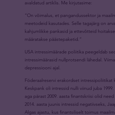
avaldatud artiklis. Me kirjutasime:
“On võimalus, et pangandussektor ja maailma
meetodeid kasutades. Selle tagajärg on ar
kahjumlikke pankasid ja ettevõtteid hoitakse
määratakse päästepaketid.”
USA intressimäärade poliitika peegeldab seda 
intressimäärasid nullprotsendi lähedal. Viima
depressiooni ajal.
Föderaalreservi erakordset intressipoliitik
Keskpank oli intressid nulli viinud juba 1999.
aga pärast 2009. aasta finantskriisi olid need 
2014. aasta juunis intressid negatiivseks, Ja
Algas ajastu, kus finantsiliselt toimus maail