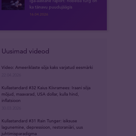
Iga-aastane raport: hõbeda turg on
ka tänavu puudujäägis
16.04.2026
Uusimad videod
Video: Ameeriklaste sõja kaks varjatud eesmärki
22.04.2026
Kullastandard #32 Kaius Kiivramees: Iraani sõja
mõjud, maavarad, USA dollar, kulla hind,
inflatsioon
30.03.2026
Kullastandard #31 Rain Tunger: isiksuse
lagunemine, depressioon, restoraniäri, uus
juhtimisparadigma