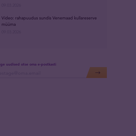
09.03.2026
Video: rahapuudus sundis Venemaad kullareserve
müüma
09.03.2026
lige uudised otse oma e-postkasti