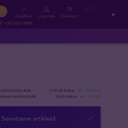
ET
Graafikud
Logi sisse
Ostukorv
Close
+372 627 9900
Kulla hind (XAU-EUR)
3 727,65 EUR/oz
+ 25,80 EUR
Hõbeda hind (XAG-EUR)
55,60 EUR/oz
+ 1,91 EUR
Soovitame artikleid