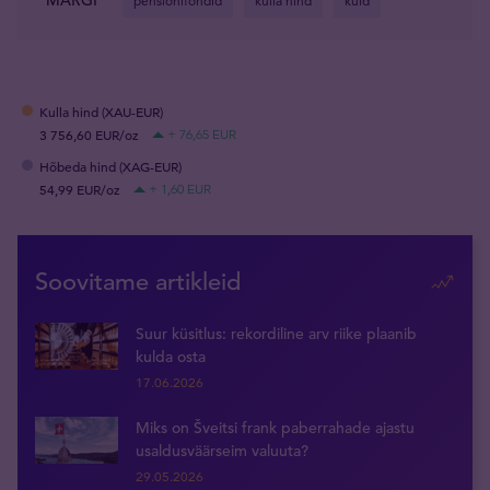
MÄRGI
pensionifondid
kulla hind
kuld
Kulla hind (XAU-EUR)
3 756,60 EUR/oz
+ 76,65 EUR
Hõbeda hind (XAG-EUR)
54,99 EUR/oz
+ 1,60 EUR
Soovitame artikleid
Suur küsitlus: rekordiline arv riike plaanib
kulda osta
17.06.2026
Miks on Šveitsi frank paberrahade ajastu
usaldusväärseim valuuta?
29.05.2026