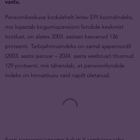
vastu.
Pensionikeskuse kodulehelt leitav EPI koondindeks,
mis kajastab kogumispensioni fondide keskmist
tootlust, on alates 2003. aastast kasvanud 136
protsenti. Tarbijahinnaindeks on samal ajaperioodil
(2003. aasta jaanuar – 2024. aasta veebruar) tõusnud
129 protsenti, mis tähendab, et pensionifondide
indeks on hinnatõusu vaid napilt ületanud.
Eesti pensionisüsteemis hakati II sambasse raha