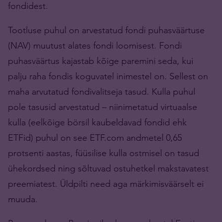
fondidest.
Tootluse puhul on arvestatud fondi puhasväärtuse
(NAV) muutust alates fondi loomisest. Fondi
puhasväärtus kajastab kõige paremini seda, kui
palju raha fondis koguvatel inimestel on. Sellest on
maha arvutatud fondivalitseja tasud. Kulla puhul
pole tasusid arvestatud – niinimetatud virtuaalse
kulla (eelkõige börsil kaubeldavad fondid ehk
ETFid) puhul on see ETF.com andmetel 0,65
protsenti aastas, füüsilise kulla ostmisel on tasud
ühekordsed ning sõltuvad ostuhetkel makstavatest
preemiatest. Üldpilti need aga märkimisväärselt ei
muuda.