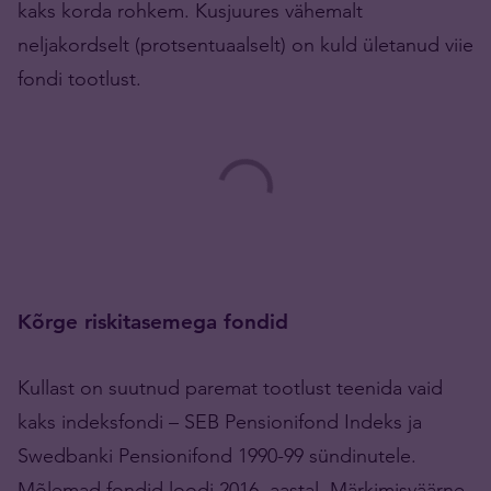
kaks korda rohkem. Kusjuures vähemalt
neljakordselt (protsentuaalselt) on kuld ületanud viie
fondi tootlust.
Kõrge riskitasemega fondid
Kullast on suutnud paremat tootlust teenida vaid
kaks indeksfondi – SEB Pensionifond Indeks ja
Swedbanki Pensionifond 1990-99 sündinutele.
Mõlemad fondid loodi 2016. aastal. Märkimisväärne