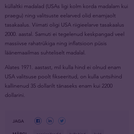
küllaltki madalad (USAs ligi kolm korda madalam kui
praegu) ning valitsuste eelarved olid enamjaolt
tasakaalus. Viimati oligi USA riigieelarve tasakaalus
2000. aastal. Samuti ei tegelenud keskpangad veel
massiivse rahatrükiga ning inflatsioon püsis
läänemaailmas suhteliselt madalal.
Alates 1971. aastast, mil kulla hind ei olnud enam
USA valitsuse poolt fikseeritud, on kulla untsihind
kallinenud 35 dollarilt tänaseks enam kui 2200
dollarini.
JAGA