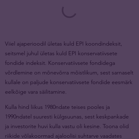
Viiel ajaperioodil ületas kuld EPI koondindeksit,
seitsmel juhul ületas kuld EPI konservatiivsete
fondide indeksit. Konservatiivsete fondidega
võrdlemine on mõnevõrra mõistlikum, sest sarnaselt
kullale on paljude konservatiivsete fondide eesmärk
eelkõige vara säilitamine.
Kulla hind liikus 1980ndate teises pooles ja
1990ndatel suuresti külgsuunas, sest keskpankade
ja investorite huvi kulla vastu oli kesine. Toona olid
riikide võlakoormad ajaloolisi suhtarve vaadates