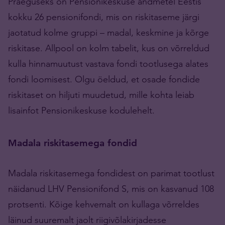
Praeguseks on Pensionikeskuse andmetel Eestis
kokku 26 pensionifondi, mis on riskitaseme järgi
jaotatud kolme gruppi – madal, keskmine ja kõrge
riskitase. Allpool on kolm tabelit, kus on võrreldud
kulla hinnamuutust vastava fondi tootlusega alates
fondi loomisest. Olgu öeldud, et osade fondide
riskitaset on hiljuti muudetud, mille kohta leiab
lisainfot Pensionikeskuse kodulehelt.
Madala riskitasemega fondid
Madala riskitasemega fondidest on parimat tootlust
näidanud LHV Pensionifond S, mis on kasvanud 108
protsenti. Kõige kehvemalt on kullaga võrreldes
läinud suuremalt jaolt riigivõlakirjadesse