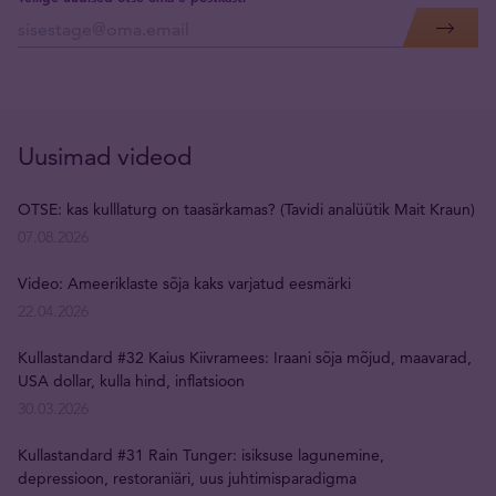
Uusimad videod
OTSE: kas kulllaturg on taasärkamas? (Tavidi analüütik Mait Kraun)
07.08.2026
Video: Ameeriklaste sõja kaks varjatud eesmärki
22.04.2026
Kullastandard #32 Kaius Kiivramees: Iraani sõja mõjud, maavarad,
USA dollar, kulla hind, inflatsioon
30.03.2026
Kullastandard #31 Rain Tunger: isiksuse lagunemine,
depressioon, restoraniäri, uus juhtimisparadigma