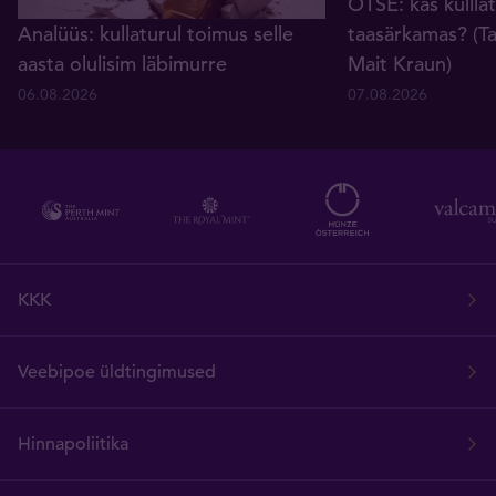
OTSE: kas kullla
Analüüs: kullaturul toimus selle
taasärkamas? (Ta
aasta olulisim läbimurre
Mait Kraun)
06.08.2026
07.08.2026
KKK
Veebipoe üldtingimused
Hinnapoliitika