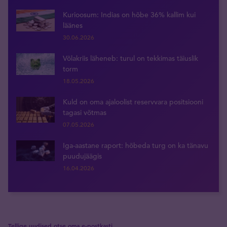
Kurioosum: Indias on hõbe 36% kallim kui
läänes
30.06.2026
Võlakriis läheneb: turul on tekkimas täiuslik
torm
18.05.2026
Kuld on oma ajaloolist reservvara positsiooni
tagasi võtmas
07.05.2026
Iga-aastane raport: hõbeda turg on ka tänavu
puudujäägis
16.04.2026
Tellige uudised otse oma e-postkasti