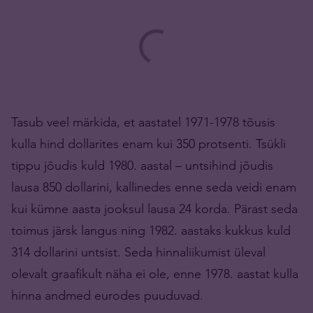
Tasub veel märkida, et aastatel 1971-1978 tõusis
kulla hind dollarites enam kui 350 protsenti. Tsükli
tippu jõudis kuld 1980. aastal – untsihind jõudis
lausa 850 dollarini, kallinedes enne seda veidi enam
kui kümne aasta jooksul lausa 24 korda. Pärast seda
toimus järsk langus ning 1982. aastaks kukkus kuld
314 dollarini untsist. Seda hinnaliikumist üleval
olevalt graafikult näha ei ole, enne 1978. aastat kulla
hinna andmed eurodes puuduvad.