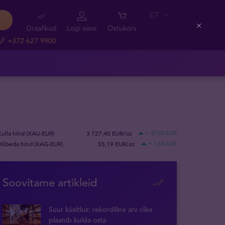
ET
Graafikud
Logi sisse
Ostukorv
Close
+372 627 9900
Kulla hind (XAU-EUR)
3 727,40 EUR/oz
+ 37,55 EUR
Hõbeda hind (XAG-EUR)
55,19 EUR/oz
+ 1,64 EUR
Soovitame artikleid
Suur küsitlus: rekordiline arv riike
plaanib kulda osta