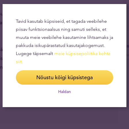
de vallas, kuid ei julgustanud siiski otseselt panku
Tavid kasutab küpsiseid, et tagada veebilehe
kavatsusele omaenda kullavarusid kasvatada – mis
piisav funktsionaalsus ning samuti selleks, et
muuta meie veebilehe kasutamine lihtsamaks ja
pakkuda isikupärastatud kasutajakogemust.
Tel
-järgult rahvusvahelisele turule avama. Hiljuti
Lugege täpsemalt
meie küpsisepoliitika kohta
telt investeerimistoodetelt, tänavu on laiendatud
siit
.
amme.
Nõustu kõigi küpsistega
Haldan