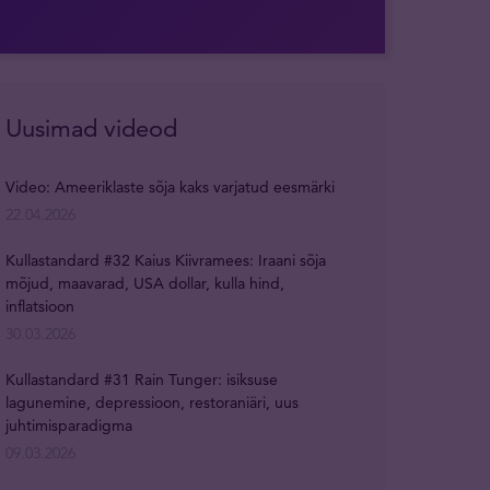
Uusimad videod
Video: Ameeriklaste sõja kaks varjatud eesmärki
22.04.2026
Kullastandard #32 Kaius Kiivramees: Iraani sõja
mõjud, maavarad, USA dollar, kulla hind,
inflatsioon
30.03.2026
Kullastandard #31 Rain Tunger: isiksuse
lagunemine, depressioon, restoraniäri, uus
juhtimisparadigma
09.03.2026