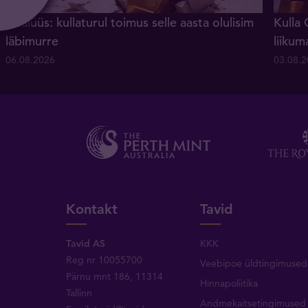
Analüüs: kullaturul toimus selle aasta olulisim
Kulla 
läbimurre
liikum
06.08.2026
03.08.
Kontakt
Tavid
Tavid AS
KKK
Reg nr 10055700
Veebipoe üldtingimused
Pärnu mnt 186, 11314
Hinnapoliitika
Tallinn
Andmekaitsetingimused