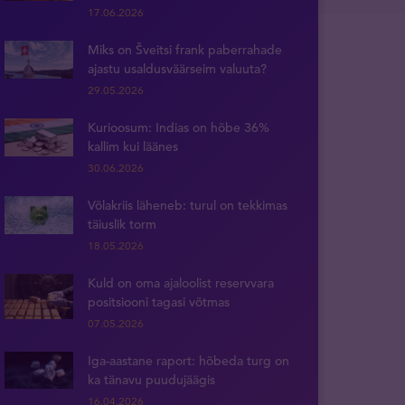
17.06.2026
Miks on Šveitsi frank paberrahade
ajastu usaldusväärseim valuuta?
29.05.2026
Kurioosum: Indias on hõbe 36%
kallim kui läänes
30.06.2026
Võlakriis läheneb: turul on tekkimas
täiuslik torm
18.05.2026
Kuld on oma ajaloolist reservvara
positsiooni tagasi võtmas
07.05.2026
Iga-aastane raport: hõbeda turg on
ka tänavu puudujäägis
16.04.2026