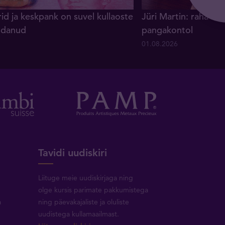
rid ja keskpank on suvel kullaoste
Jüri Martin: raha ei
endanud
pangakontol
01.08.2026
Tavidi uudiskiri
Liituge meie uudiskirjaga ning
olge kursis parimate pakkumistega
a
ning päevakajaliste ja oluliste
uudistega kullamaailmast.