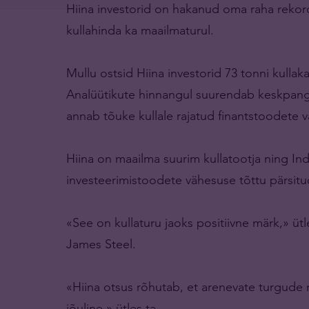
Hiina investorid on hakanud oma raha rekor
kullahinda ka maailmaturul.
Mullu ostsid Hiina investorid 73 tonni kullaka
Analüütikute hinnangul suurendab keskpanga u
annab tõuke kullale rajatud finantstoodete v
Hiina on maailma suurim kullatootja ning Indi
investeerimistoodete vähesuse tõttu pärsitu
«See on kullaturu jaoks positiivne märk,» ü
James Steel.
«Hiina otsus rõhutab, et arenevate turgude n
jõuline,» ütles ta.