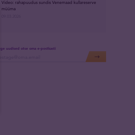
Video: rahapuudus sundis Venemaad kullareserve
müüma
09.03.2026
lige uudised otse oma e-postkasti