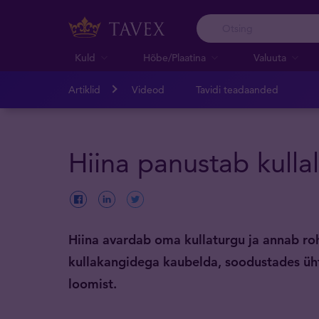
Kuld
Hõbe/Plaatina
Valuuta
Artiklid
Videod
Tavidi teadaanded
Hiina panustab kulla
Hiina avardab oma kullaturgu ja annab ro
kullakangidega kaubelda, soodustades üht
loomist.