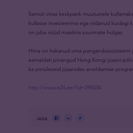
Samuti viitas keskpank muutustele kullamaksu
kullasse investeerima ega viidanud kuidagi 
on juba nüüd maailma suurimate hulgas.
Hiina on hakanud oma pangandussüsteemi järk
eemaldati piirangud Hong Kongi jüaani-põhis
ka piiriüleseid jüaanides arveldamise progr
http://www.e24.ee/?id=295534
JAGA