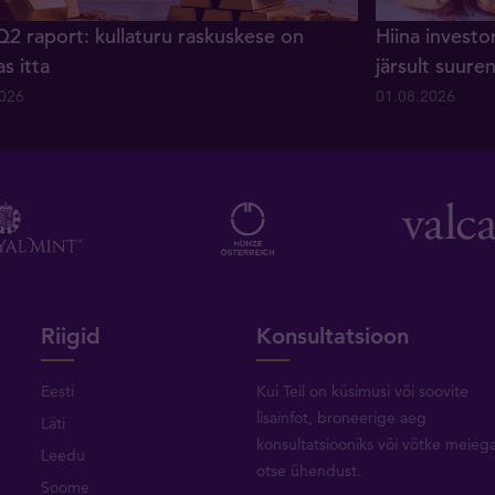
Q2 raport: kullaturu raskuskese on
Hiina investo
as itta
järsult suur
2026
01.08.2026
Riigid
Konsultatsioon
Eesti
Kui Teil on küsimusi või soovite
lisainfot, broneerige aeg
Läti
konsultatsiooniks või
võtke meieg
Leedu
otse ühendust
.
Soome