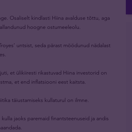
e. Osaliselt kindlasti Hiina avalduse tõttu, aga
s vallandunud hoogne ostumeeleolu.
 Troyes’ untsist, seda pärast möödunud nädalast
es.
i, et ülikiiresti rikastuvad Hiina investorid on
ma, et end inflatsiooni eest kaitsta.
itika täiustamiseks kullaturul on ilmne.
kulla jaoks paremaid finantsteenuseid ja andis
 maandada.