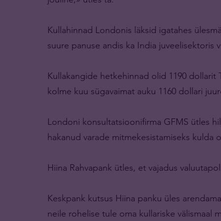
Kullahinnad Londonis läksid igatahes ülesmäg
suure panuse andis ka India juveelisektori
Kullakangide hetkehinnad olid 1190 dollarit
kolme kuu sügavaimat auku 1160 dollari juur
Londoni konsultatsioonifirma GFMS ütles hiljut
hakanud varade mitmekesistamiseks kulda ost
Hiina Rahvapank ütles, et vajadus valuutapoli
Keskpank kutsus Hiina panku üles arendama 
neile rohelise tule oma kullariske välismaal