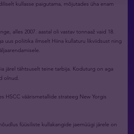
diliselt kullasse paigutama, mõjutades üha enam
nge, alles 2007. aastal oli vastav tonnaaž vaid 18.
us poliitika ilmselt Hiina kullaturu likviidsust ning
äljaarendamisele.
a järel tähtsuselt teine tarbija. Koduturg on aga
d olnud.
tles HSCC väärismetallide strateeg New Yorgis
õudlus füüsiliste kullakangide jaemüügi järele on