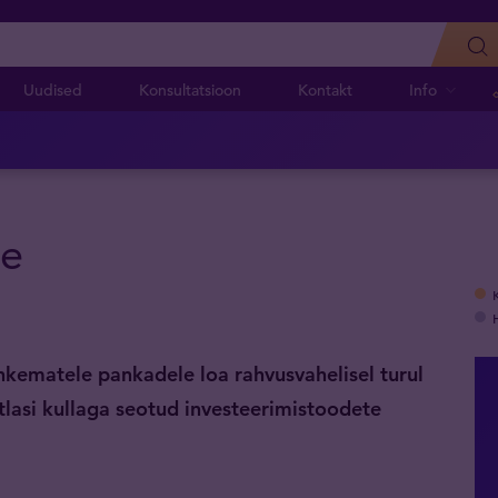
Uudised
Konsultatsioon
Kontakt
Info
le
hkematele pankadele loa rahvusvahelisel turul
lasi kullaga seotud investeerimistoodete