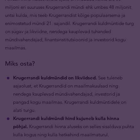
miljoni eri suuruses Krugerrandi mündi ehk umbes 48 miljonit
untsi kulda, mis teeb Krugerrandist kõige populaarsema ja
enimostetud mündi 21. sajandil. Krugerrandi kuldmüntide turg
on sügav ja likviidne, nendega kauplevad tuhanded
mündivahendajad, finantsinstitutsioonid ja investorid kogu
maailmas.
Miks osta?
Krugerrandi kuldmündid on likviidsed.
See tuleneb
asjaolust, et Krugerrandid on maailmakuulsad ning
nendega kauplevad mündivahendajad, investorid ja
pangad kogu maailmas. Krugerrandi kuldmüntidele on
alati turgu.
Krugerrandi kuldmündi hind kujuneb kulla hinna
põhjal.
Krugerrandi hinna aluseks on selles sisalduva puhta
kulla kogus ning kulla hetkehind maailmaturul.