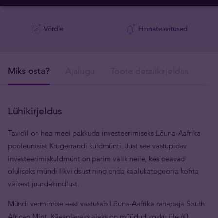
Võrdle
Hinnateavitused
Miks osta?
Ajalugu
Toote detailkirjeldus
Tar
Lühikirjeldus
Tavidil on hea meel pakkuda investeerimiseks Lõuna-Aafrika
pooleuntsist Krugerrandi kuldmünti. Just see vastupidav
investeerimiskuldmünt on parim valik neile, kes peavad
oluliseks mündi likviidsust ning enda kaalukategooria kohta
väikest juurdehindlust.
Mündi vermimise eest vastutab Lõuna-Aafrika rahapaja South
African Mint. Käesolevaks ajaks on müüdud kokku üle 60