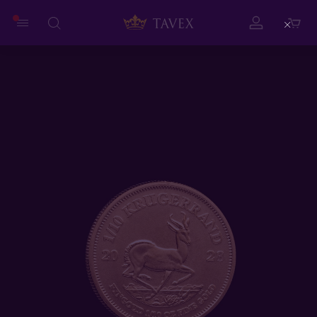
Close