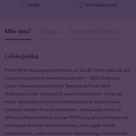
Võrdle
Hinnateavitused
Miks osta?
Ajalugu
Toote detailkirjeldus
Tar
Lühikirjeldus
Perth Minti kauaaegse partnerina on Tavidil rõõm pakkuda üht
maailma kauneimat vermitud kuldmünti – 2023 Austraalia
Lunari jäneseaasta kuldmünti. See kuulub Perth Minti
Austraalia Lunari hinnatud III seeria kollektsiooni, mille iga
münti vermitakse vaid korra kaheteistkümne aasta jooksul
vastavalt iidsele Hiina kuukalendrile. Jäneseaasta münt on
tehtud puhtast kullast prooviga 999,9 ning selle valmistamisel
on kasutatud erilist vermimistehnikat, mis tagab mündi
tippkvaliteedi, erakordselt kaunid läikivad ning matid pinnad