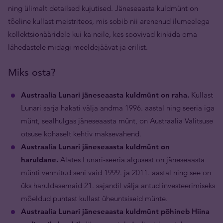
ning ülimalt detailsed kujutised. Jäneseaasta kuldmünt on
tõeline kullast meistriteos, mis sobib nii arenenud ilumeelega
kollektsionääridele kui ka neile, kes soovivad kinkida oma
lähedastele midagi meeldejäävat ja erilist.
Miks osta?
Austraalia Lunari jäneseaasta kuldmünt on raha.
Kullast
Lunari sarja hakati välja andma 1996. aastal ning seeria iga
münt, sealhulgas jäneseaasta münt, on Austraalia Valitsuse
otsuse kohaselt kehtiv maksevahend.
Austraalia Lunari jäneseaasta kuldmünt on
haruldane.
Alates Lunari-seeria algusest on jäneseaasta
münti vermitud seni vaid 1999. ja 2011. aastal ning see on
üks haruldasemaid 21. sajandil välja antud investeerimiseks
mõeldud puhtast kullast üheuntsiseid münte.
Austraalia Lunari jäneseaasta kuldmünt põhineb Hiina