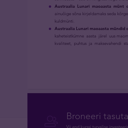
Austraalia Lunari maoaasta münt o
ainuõige sõna kirjeldamaks seda kõrgekv
kuldmünti.
Austraalia Lunari maoaasta mündid o
kaheteistkümne aasta järel uus maomo
kvaliteet, puhtus ja maksevahendi staa
Broneeri tasut
Vii end kurssi turvalise investee