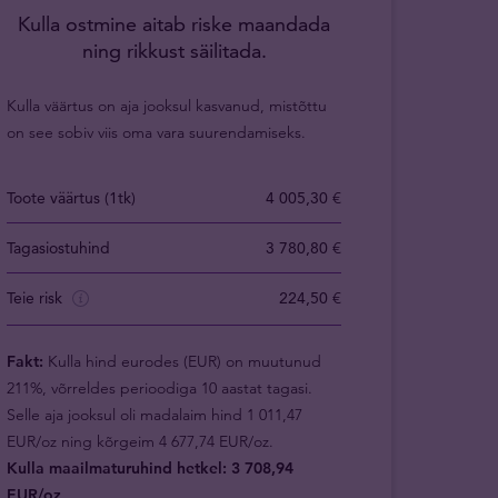
Kulla ostmine aitab riske maandada
ning rikkust säilitada.
Kulla väärtus on aja jooksul kasvanud, mistõttu
on see sobiv viis oma vara suurendamiseks.
Toote väärtus (1tk)
4 005,30 €
Tagasiostuhind
3 780,80 €
Teie risk
224,50 €
Fakt:
Kulla hind eurodes (EUR) on muutunud
211%, võrreldes perioodiga 10 aastat tagasi.
Selle aja jooksul oli madalaim hind 1 011,47
EUR/oz ning kõrgeim 4 677,74 EUR/oz.
Kulla maailmaturuhind hetkel: 3 708,94
EUR/oz