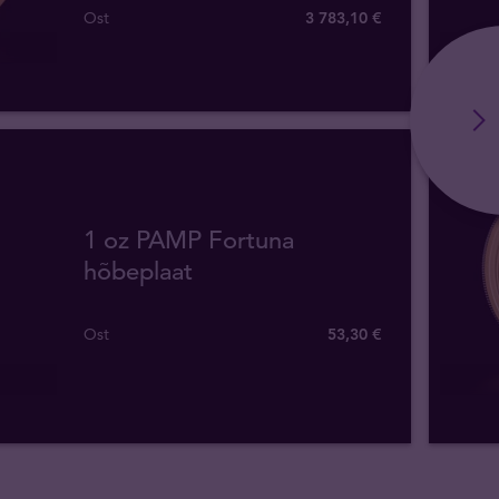
Ost
3 783
,
10
€
1 oz PAMP Fortuna
hõbeplaat
Ost
53
,
30
€