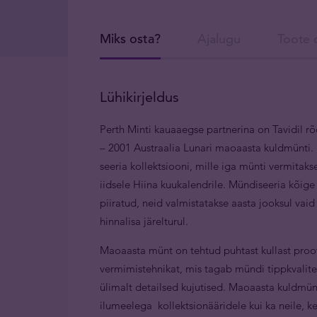
Miks osta?
Ajalugu
Toote d
Lühikirjeldus
Perth Minti kauaaegse partnerina on Tavidil
­– 2001 Austraalia Lunari maoaasta kuldmünti. 
seeria kollektsiooni, mille iga münti vermitaks
iidsele Hiina kuukalendrile. Mündiseeria kõi
piiratud, neid valmistatakse aasta jooksul vai
hinnalisa järelturul.
Maoaasta münt on tehtud puhtast kullast proovi
vermimistehnikat, mis tagab mündi tippkvalite
ülimalt detailsed kujutised. Mao
aasta kuldmünt
ilumeelega kollektsionääridele kui ka neile, 