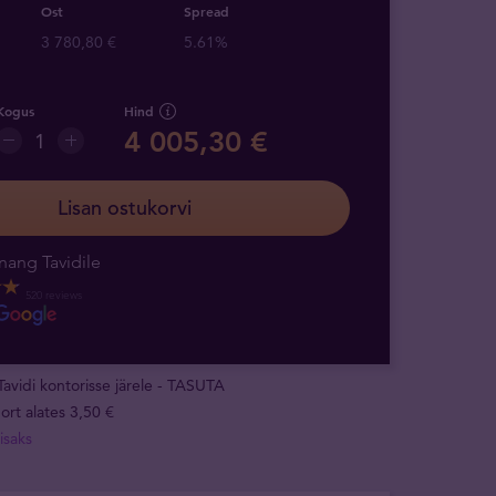
Ost
Spread
3 780,80 €
5.61%
Kogus
Hind
4 005,30 €
Lisan ostukorvi
nang Tavidile
520 reviews
Tavidi kontorisse järele - TASUTA
ort alates 3,50 €
isaks