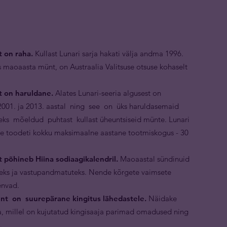
 on raha.
Kullast Lunari sarja hakati välja andma 1996.
s maoaasta münt, on Austraalia Valitsuse otsuse kohaselt
t on haruldane.
Alates Lunari-seeria algusest on
001. ja 2013. aastal ning see on üks haruldasemaid
seks mõeldud puhtast kullast üheuntsiseid münte. Lunari
te toodeti kokku maksimaalne aastane tootmiskogus - 30
 põhineb Hiina sodiaagikalendril.
Maoaastal sündinuid
eks ja vastupandmatuteks. Nende kõrgete vaimsete
envad.
nt on suurepärane kingitus lähedastele.
Näidake
, millel on kujutatud kingisaaja parimad omadused ning
.