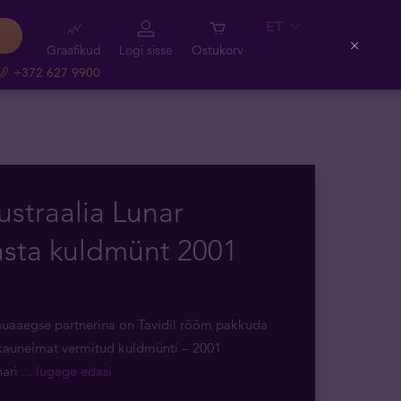
ET
Graafikud
Logi sisse
Ostukorv
Close
+372 627 9900
ustraalia Lunar
sta kuldmünt 2001
auaaegse partnerina on Tavidil rõõm pakkuda
auneimat vermitud kuldmünti ­– 2001
nari
... lugege edasi