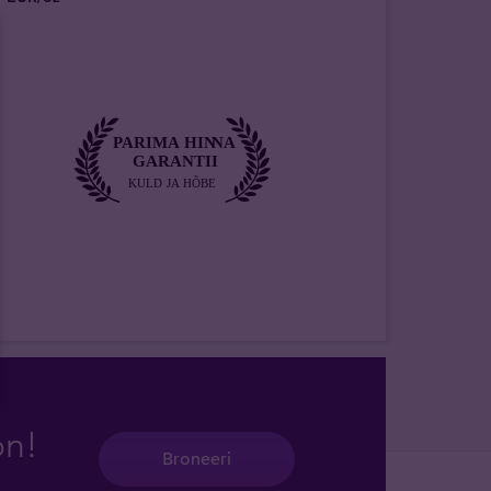
on!
Broneeri