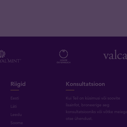
Riigid
Konsultatsioon
Eesti
Kui Teil on küsimusi või soovite
lisainfot, broneerige aeg
Läti
konsultatsiooniks või
võtke meieg
Leedu
otse ühendust
.
Soome