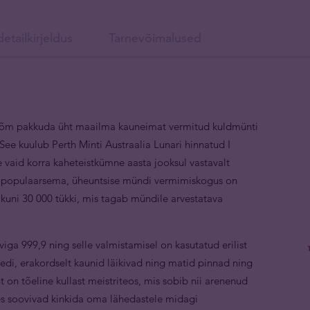
etailkirjeldus
Tarnevõimalused
 rõõm pakkuda üht maailma kauneimat vermitud kuldmünti
See kuulub Perth Minti Austraalia Lunari hinnatud I
e vaid korra kaheteistkümne aasta jooksul vastavalt
ge populaarsema, üheuntsise mündi vermimiskogus on
d kuni 30 000 tükki, mis tagab mündile arvestatava
ga 999,9 ning selle valmistamisel on kasutatud erilist
edi, erakordselt kaunid läikivad ning matid pinnad ning
 on tõeline kullast meistriteos, mis sobib nii arenenud
kes soovivad kinkida oma lähedastele midagi