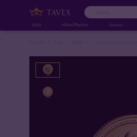
Kuld
Hõbe/Plaatina
Valuuta
Pealeht
Kuld
Madu
1 oz Austraalia Lunar 