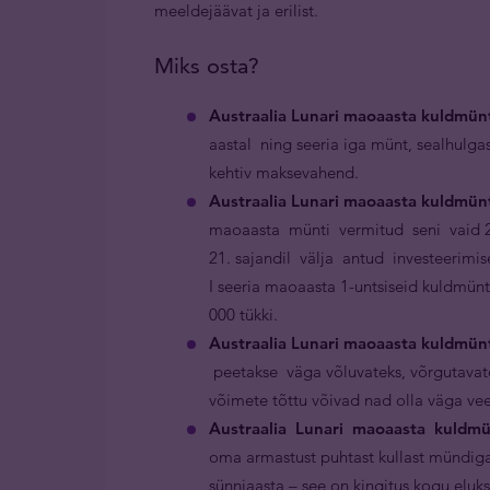
meeldejäävat ja erilist.
Miks osta?
Austraalia Lunari maoaasta kuldmünt
aastal ning seeria iga münt, sealhulga
kehtiv maksevahend.
Austraalia Lunari maoaasta kuldmün
maoaasta münti vermitud seni vaid 2
21. sajandil välja antud investeerimi
I seeria maoaasta 1-untsiseid kuldmün
000 tükki.
Austraalia Lunari maoaasta kuldmünt
peetakse väga võluvateks, võrgutavat
võimete tõttu võivad nad olla väga ve
Austraalia Lunari maoaasta kuldmü
oma armastust puhtast kullast mündiga
sünniaasta – see on kingitus kogu eluks