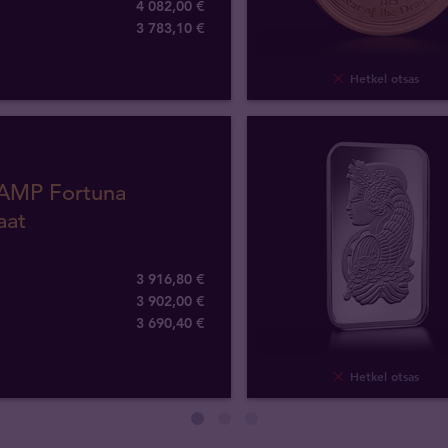
4 082,00 €
3 783
,
10
€
Hetkel otsas
PAMP Fortuna
aat
3 916,80 €
3 902,00 €
3 690
,
40
€
Hetkel otsas