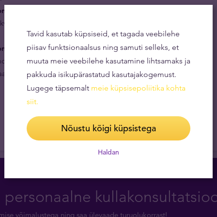
n äärmiselt hea kvaliteediga.
„Väärtuslik” on
aliteedilist, säravat ja detailiderohket vermitud
Tavid kasutab küpsiseid, et tagada veebilehe
piisav funktsionaalsus ning samuti selleks, et
n populaarsed nutikate investorite seas.
Iga
tiiviga kujundus, piiratud tiraaž, mündi suurepärane
muuta meie veebilehe kasutamine lihtsamaks ja
tus tähendavad arvestatavat lisaväärtust järelturul.
pakkuda isikupärastatud kasutajakogemust.
Lugege täpsemalt
meie küpsisepoliitika kohta
siit
.
Nõustu kõigi küpsistega
Haldan
a personaalne kullakonsultatsio
rimise võimalustega ning saa ülevaade turuolukorrast!