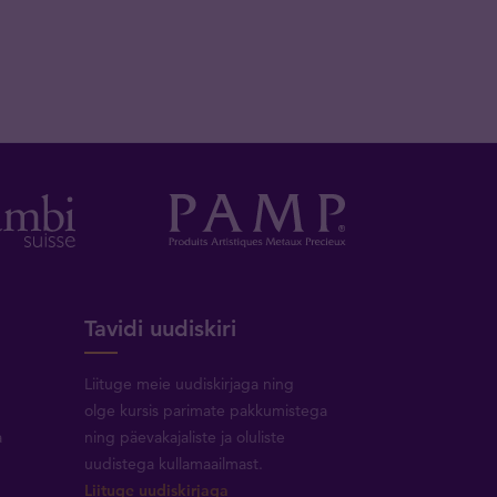
Tavidi uudiskiri
Liituge meie uudiskirjaga ning
olge kursis parimate pakkumistega
a
ning päevakajaliste ja oluliste
uudistega kullamaailmast.
Liituge uudiskirjaga