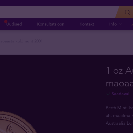
Uudised
Konsultatsioon
Kontakt
Info
maoaasta kuldmünt 2001
1 oz A
maoaa
Saadaval
Perth Minti k
üht maailma k
Austraalia Lu