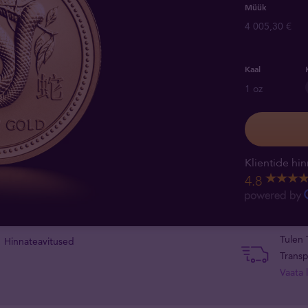
Müük
4 005,30 €
Kaal
1 oz
Klientide hin
4.8
Tulen 
Hinnateavitused
Transp
Vaata l