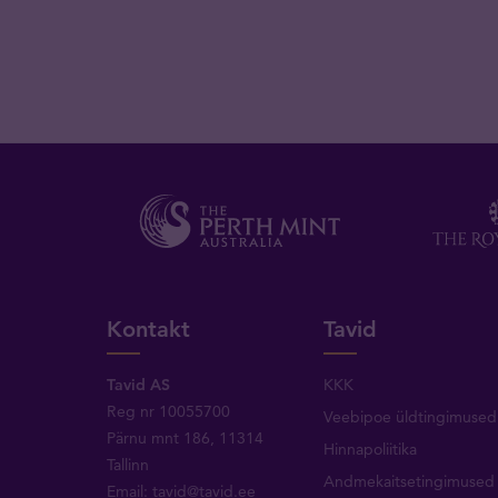
Kontakt
Tavid
Tavid AS
KKK
Reg nr 10055700
Veebipoe üldtingimused
Pärnu mnt 186, 11314
Hinnapoliitika
Tallinn
Andmekaitsetingimused
Email:
tavid@tavid.ee