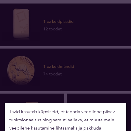
1 oz kuldplaadid
12 toodet
1 oz kuldmündid
74 toodet
Tavid kasutab küpsiseid, et tagada veebilehe piisav
funktsionaalsus ning samuti selleks, et muuta meie
5 g
16 toodet
veebilehe kasutamine lihtsamaks ja pakkuda