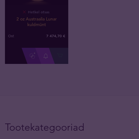
Hetkel otsas
2 oz Austraalia Lunar
kuldmünt
7 474
,
70
€
Ost
Tootekategooriad