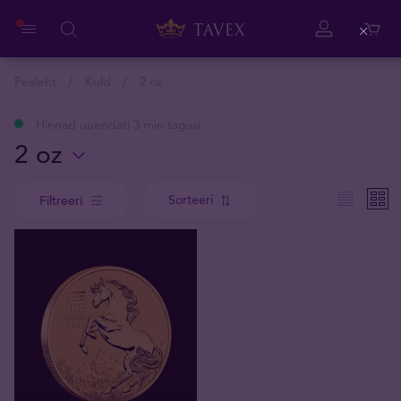
Close
Pealeht
Kuld
2 oz
Hinnad uuendati 3 min tagasi
2 oz
Sorteeri
Filtreeri