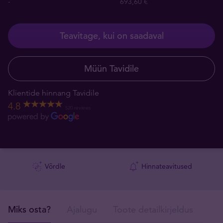
-
693,60 €
Teavitage, kui on saadaval
Müün Tavidile
Klientide hinnang Tavidile
4.8
520 reviews
Võrdle
Hinnateavitused
Miks osta?
Ajalugu
Toote detailkirjeldus
Tar