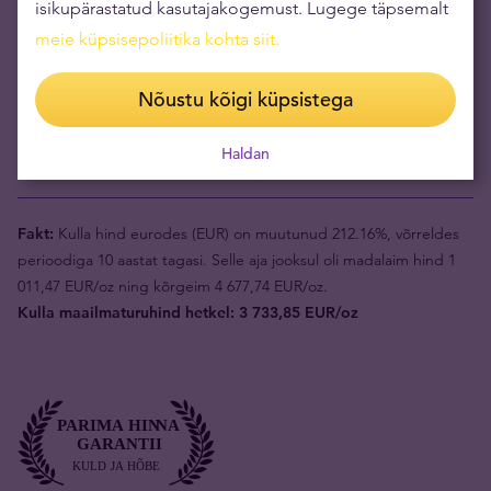
oma vara suurendamiseks.
isikupärastatud kasutajakogemust. Lugege täpsemalt
meie küpsisepoliitika kohta siit
.
Toote väärtus (1tk)
1 743,20 €
Nõustu kõigi küpsistega
Tagasiostuhind
693,60 €
Haldan
Teie risk
1 049,60 €
Fakt:
Kulla hind eurodes (EUR) on muutunud 212.16%, võrreldes
perioodiga 10 aastat tagasi. Selle aja jooksul oli madalaim hind 1
011,47 EUR/oz ning kõrgeim 4 677,74 EUR/oz.
Kulla maailmaturuhind hetkel: 3 733,85 EUR/oz