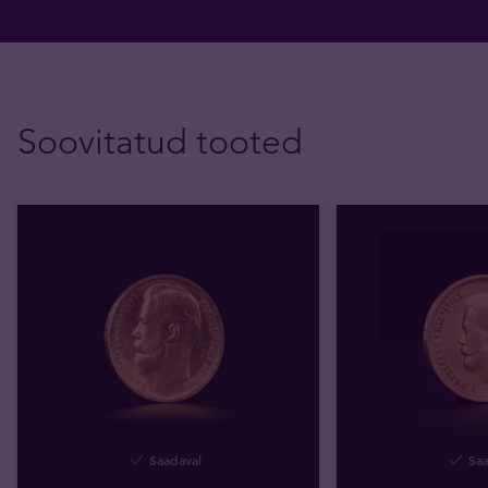
Soovitatud tooted
Saadaval
Saa