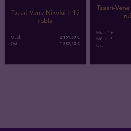
Tsaari-Vene 
Tsaari-Vene Nikolai II 15
ru
rubla
Müük 1+
Müük
2 161,60 €
Müük 15+
Ost
1 387
,
20
€
Ost