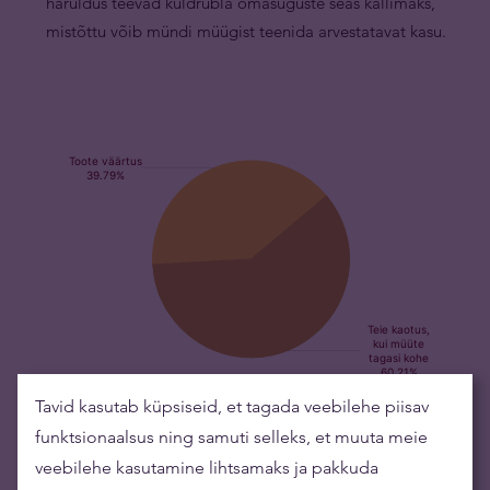
haruldus teevad kuldrubla omasuguste seas kallimaks,
mistõttu võib mündi müügist teenida arvestatavat kasu.
Kulla ostmine aitab riske maandada ning rikkust
Tavid kasutab küpsiseid, et tagada veebilehe piisav
säilitada.
funktsionaalsus ning samuti selleks, et muuta meie
veebilehe kasutamine lihtsamaks ja pakkuda
Kulla väärtus on aja jooksul kasvanud, mistõttu on see sobiv viis