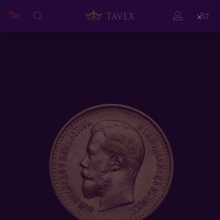
Close