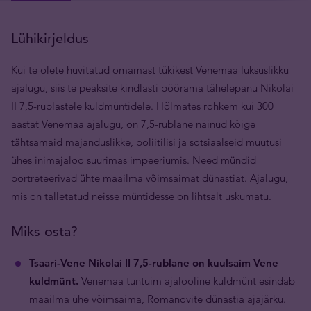
Lühikirjeldus
Kui te olete huvitatud omamast tükikest Venemaa luksuslikku
ajalugu, siis te peaksite kindlasti pöörama tähelepanu Nikolai
II 7,5-rublastele kuldmüntidele. Hõlmates rohkem kui 300
aastat Venemaa ajalugu, on 7,5-rublane näinud kõige
tähtsamaid majanduslikke, poliitilisi ja sotsiaalseid muutusi
ühes inimajaloo suurimas impeeriumis. Need mündid
portreteerivad ühte maailma võimsaimat dünastiat. Ajalugu,
mis on talletatud neisse müntidesse on lihtsalt uskumatu.
Miks osta?
Tsaari-Vene Nikolai II 7,5-rublane on kuulsaim Vene
kuldmünt.
Venemaa tuntuim ajalooline kuldmünt esindab
maailma ühe võimsaima, Romanovite dünastia ajajärku.