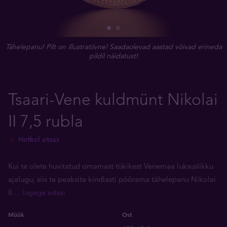
Tähelepanu! Pilt on illustratiivne! Saadaolevad aastad võivad erineda
pildil näidatust!
Tsaari-Vene kuldmünt Nikolai
II 7,5 rubla
Hetkel otsas
Kui te olete huvitatud omamast tükikest Venemaa luksuslikku
ajalugu, siis te peaksite kindlasti pöörama tähelepanu Nikolai
II
... lugege edasi
Müük
Ost