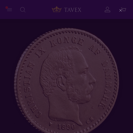
Close