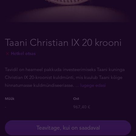
Taani Christian IX 20 krooni
Hetkel otsas
Tavidil on heameel pakkuda investeerimiseks Taani kuninga
Christian IX 20-kroonist kuldmünti, mis kuulub Taani kõige
hinnatumasse kuldmündiseeriasse.
... lugege edasi
Müük
Ost
-
967,40 €
Teavitage, kui on saadaval