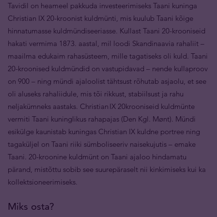
Tavidil on heameel pakkuda investeerimiseks Taani kuninga
Christian IX 20-kroonist kuldmünti, mis kuulub Taani kõige
hinnatumasse kuldmündiseeriasse. Kullast Taani 20-krooniseid
hakati vermima 1873. aastal, mil loodi Skandinaavia rahaliit –
maailma edukaim rahasüsteem, mille tagatiseks oli kuld. Taani
20-kroonised kuldmündid on vastupidavad – nende kullaproov
on 900 – ning mündi ajaloolist tähtsust rõhutab asjaolu, et see
oli aluseks rahaliidule, mis tõi rikkust, stabiilsust ja rahu
neljakümneks aastaks. Christian IX 20krooniseid kuldmünte
vermiti Taani kuninglikus rahapajas (Den Kgl. Mønt). Mündi
esikülge kaunistab kuningas Christian IX kuldne portree ning
tagaküljel on Taani riiki sümboliseeriv naisekujutis – emake
Taani. 20-kroonine kuldmünt on Taani ajaloo hindamatu
pärand, mistõttu sobib see suurepäraselt nii kinkimiseks kui ka
kollektsioneerimiseks.
Miks osta?