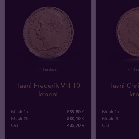
Saadaval
Saa
Taani Frederik VIII 10
Taani Chri
krooni
kro
Müük 1+
539,80 €
Müük 1+
Müük 20+
530,10 €
Müük 20+
Ost
483
,
70
€
Ost