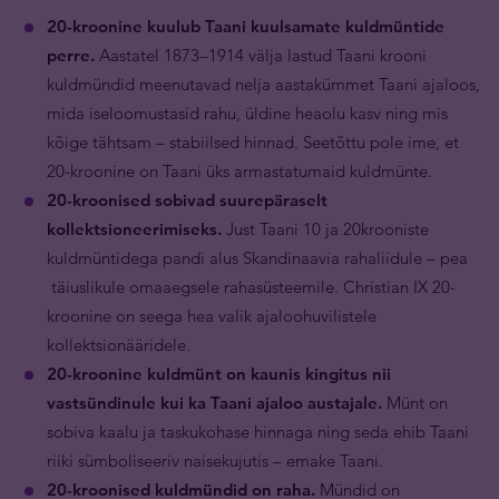
20-kroonine kuulub Taani kuulsamate kuldmüntide
perre.
Aastatel 1873–1914 välja lastud Taani krooni
kuldmündid meenutavad nelja aastakümmet Taani ajaloos,
mida iseloomustasid rahu, üldine heaolu kasv ning mis
kõige tähtsam – stabiilsed hinnad. Seetõttu pole ime, et
20-kroonine on Taani üks armastatumaid kuldmünte.
20-kroonised sobivad suurepäraselt
kollektsioneerimiseks.
Just Taani 10 ja 20krooniste
kuldmüntidega pandi alus Skandinaavia rahaliidule – pea
täiuslikule omaaegsele rahasüsteemile. Christian IX 20-
kroonine on seega hea valik ajaloohuvilistele
kollektsionääridele.
20-kroonine kuldmünt on kaunis kingitus nii
vastsündinule kui ka Taani ajaloo austajale.
Münt on
sobiva kaalu ja taskukohase hinnaga ning seda ehib Taani
riiki sümboliseeriv naisekujutis – emake Taani.
20-kroonised kuldmündid on raha.
Mündid on