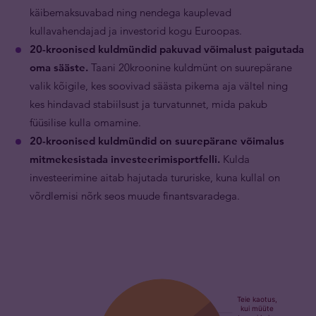
käibemaksuvabad ning nendega kauplevad
kullavahendajad ja investorid kogu Euroopas.
20-kroonised kuldmündid pakuvad võimalust paigutada
oma sääste.
Taani 20kroonine kuldmünt on suurepärane
valik kõigile, kes soovivad säästa pikema aja vältel ning
kes hindavad stabiilsust ja turvatunnet, mida pakub
füüsilise kulla omamine.
20-kroonised kuldmündid on suurepärane võimalus
mitmekesistada investeerimisportfelli.
Kulda
investeerimine aitab hajutada tururiske, kuna kullal on
võrdlemisi nõrk seos muude finantsvaradega.