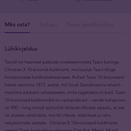
Miks osta?
Ajalugu
Toote detailkirjeldus
Tar
Lühikirjeldus
Tavidil on heameel pakkuda investeerimiseks Taani kuninga
Christian X 10-kroonist kuldmünti, mis kuulub Taani kõige
hinnatumasse kuldmündiseeriasse. Kullast Taani 10-krooniseid
hakati vermima 1873. aastal, mil loodi Skandinaavia rahaliit –
maailma edukaim rahasüsteem, mille tagatiseks oli kuld. Taani
10-kroonised kuldmündid on vastupidavad – nende kullaproov
on 900 – ning mündi ajaloolist tähtsust rõhutab asjaolu, et see
oli aluseks rahaliidule, mis tõi rikkust, stabiilsust ja rahu
neljakümneks aastaks. Christian X 10krooniseid kuldmünte
vermiti Taani kuninglikus rahapajas (Den Kgl. Mønt). Mündi