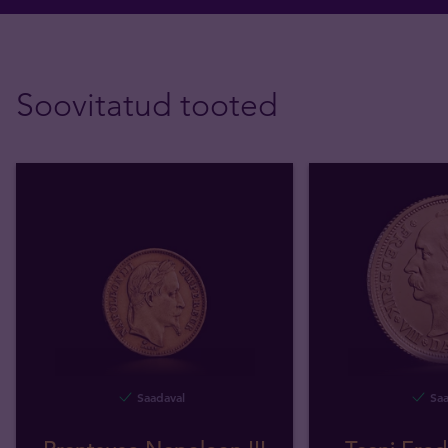
Soovitatud tooted
Saadaval
Saa