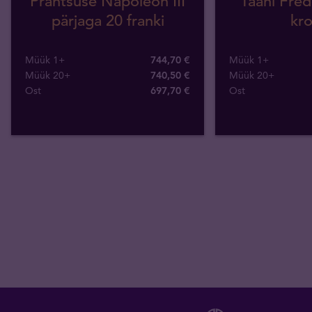
Prantsuse Napoleon III
Taani Frede
pärjaga 20 franki
kro
Müük 1+
744,70 €
Müük 1+
Müük 20+
740,50 €
Müük 20+
Ost
697
,
70
€
Ost