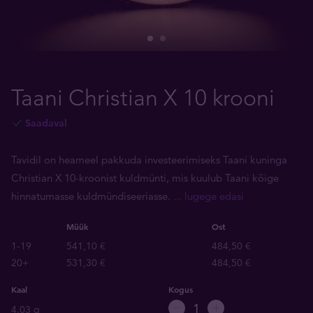
Taani Christian X 10 krooni
Saadaval
Tavidil on heameel pakkuda investeerimiseks Taani kuninga
Christian X 10-kroonist kuldmünti, mis kuulub Taani kõige
hinnatumasse kuldmündiseeriasse.
... lugege edasi
Müük
Ost
1-19
541,10 €
484,50 €
20+
531,30 €
484,50 €
Kaal
Kogus
4.03 g