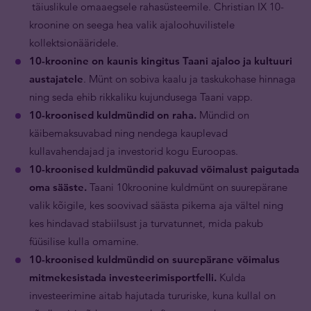
täiuslikule omaaegsele rahasüsteemile. Christian IX 10-
kroonine on seega hea valik ajaloohuvilistele
kollektsionääridele.
10-kroonine on kaunis kingitus Taani ajaloo ja kultuuri
austajatele
. Münt on sobiva kaalu ja taskukohase hinnaga
ning seda ehib rikkaliku kujundusega Taani vapp.
10-kroonised kuldmündid on raha.
Mündid on
käibemaksuvabad ning nendega kauplevad
kullavahendajad ja investorid kogu Euroopas.
10-kroonised kuldmündid pakuvad võimalust paigutada
oma sääste.
Taani 10kroonine kuldmünt on suurepärane
valik kõigile, kes soovivad säästa pikema aja vältel ning
kes hindavad stabiilsust ja turvatunnet, mida pakub
füüsilise kulla omamine.
10-kroonised kuldmündid on suurepärane võimalus
mitmekesistada investeerimisportfelli.
Kulda
investeerimine aitab hajutada tururiske, kuna kullal on