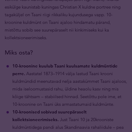
esikülge kaunistab kuningas Christian X kuldne portree ning
tagaküljel on Taani riigi rikkaliku kujundusega vapp. 10-
kroonine kuldmünt on Taani ajaloo hindamatu pärand,
mistõttu sobib see suurepäraselt nii kinkimiseks kui ka
kollektsioneerimiseks.
Miks osta?
10-kroonine kuulub Taani kuulsamate kuldmüntide
perre.
Aastatel 1873–1914 välja lastud Taani krooni
kuldmündid meenutavad nelja aastakümmet Taani ajaloos,
mida iseloomustasid rahu, üldine heaolu kasv ning mis
kõige tähtsam – stabiilsed hinnad. Seetõttu pole ime, et
10-kroonine on Taani üks armastatumaid kuldmünte.
10-kroonised sobivad suurepäraselt
kollektsioneerimiseks.
Just Taani 10 ja 20krooniste
kuldmüntidega pandi alus Skandinaavia rahaliidule – pea