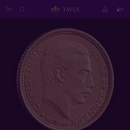
Close