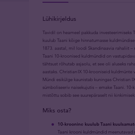
Lühikirjeldus
Tavidil on heameel pakkuda investeerimiseks T
kuulub Taani kõige hinnatumasse kuldmündisee
1873. aastal, mil loodi Skandinaavia rahaliit 
Taani 10-kroonised kuldmündid on vastupidava
tähtsust rõhutab asjaolu, et see oli aluseks raha
aastaks. Christian IX 10-krooniseid kuldmünte 
Mündi esikülge kaunistab kuningas Christian IX 
sümboliseeriv naisekujutis – emake Taani. 10
mistõttu sobib see suurepäraselt nii kinkimisek
Miks osta?
10-kroonine kuulub Taani kuulsamat
Taani krooni kuldmündid meenutavad n