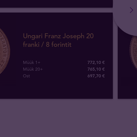
Ungari Franz Joseph 20
franki / 8 forintit
Müük 1+
772,10 €
Müük 20+
765,10 €
Ost
697
,
70
€