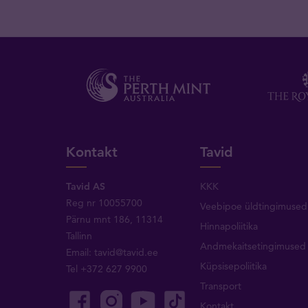
Kontakt
Tavid
Tavid AS
KKK
Reg nr 10055700
Veebipoe üldtingimused
Pärnu mnt 186, 11314
Hinnapoliitika
Tallinn
Andmekaitsetingimused
Email:
tavid@tavid.ee
Küpsisepoliitika
Tel
+372 627 9900
Transport
Kontakt