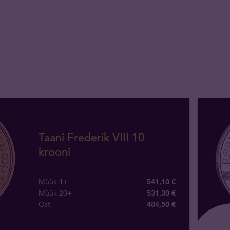
Taani Frederik VIII 10
krooni
Müük 1+
541,10 €
Müük 20+
531,30 €
Ost
484
,
50
€