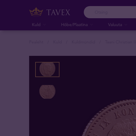
Kuld
Hõbe/Plaatina
Valuuta
Pealeht
Kuld
Kuldmündid
Taani Christian I