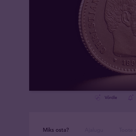
Võrdle
Miks osta?
Ajalugu
Toote d