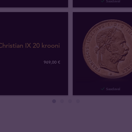
Saadaval
Christian IX 20 krooni
969
,
00
€
Saadaval