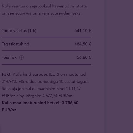
Kulla väärtus on aja jooksul kasvanud, mistõttu
on see sobiv viis oma vara suurendamiseks.
Toote väärtus (1tk)
541,10 €
Tagasiostuhind
484,50 €
Teie risk
56,60 €
Fakt:
Kulla hind eurodes (EUR) on muutunud
214.94%, võrreldes perioodiga 10 aastat tagasi.
Selle aja jooksul oli madalaim hind 1 011,47
EUR/oz ning kõrgeim 4 677,74 EUR/oz.
Kulla maailmaturuhind hetkel: 3 756,60
EUR/oz