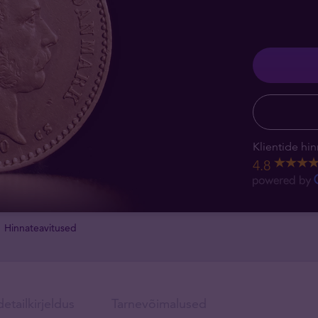
Klientide hin
4.8
Hinnateavitused
etailkirjeldus
Tarnevõimalused