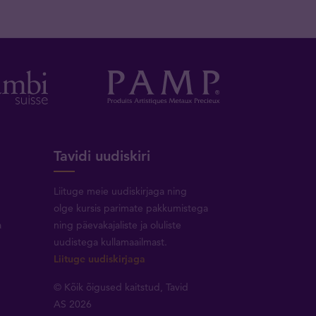
Tavidi uudiskiri
Liituge meie uudiskirjaga ning
olge kursis parimate pakkumistega
a
ning päevakajaliste ja oluliste
uudistega kullamaailmast.
Liituge uudiskirjaga
© Kõik õigused kaitstud, Tavid
AS 2026