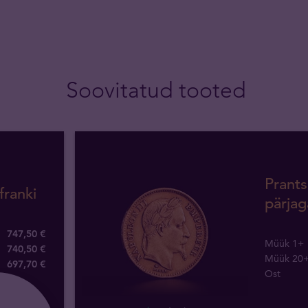
Soovitatud tooted
Prants
franki
pärjag
747,50 €
Müük 1+
740,50 €
Müük 20
697
,
70
€
Ost