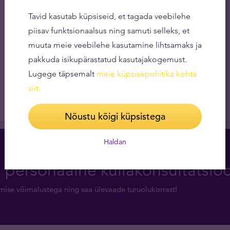
Tavid kasutab küpsiseid, et tagada veebilehe
piisav funktsionaalsus ning samuti selleks, et
muuta meie veebilehe kasutamine lihtsamaks ja
pakkuda isikupärastatud kasutajakogemust.
Lugege täpsemalt
meie küpsisepoliitika kohta
siit
.
Nõustu kõigi küpsistega
Haldan
a personaalne kullakonsultatsio
rimise võimalustega ning saa ülevaade turuolukorrast!