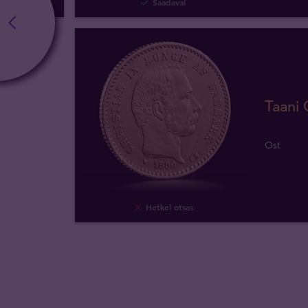
Saadaval
Taani 
Ost
Hetkel otsas