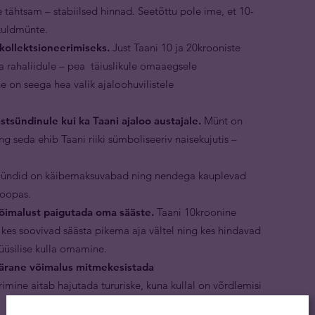
 tähtsam – stabiilsed hinnad. Seetõttu pole ime, et 10-
 kuldmünte.
kollektsioneerimiseks.
Just Taani 10 ja 20krooniste
 rahaliidule – pea täiuslikule omaaegsele
e on seega hea valik ajaloohuvilistele
stsündinule kui ka Taani ajaloo austajale.
Münt on
g seda ehib Taani riiki sümboliseeriv naisekujutis –
ndid on käibemaksuvabad ning nendega kauplevad
roopas.
imalust paigutada oma sääste.
Taani 10kroonine
 kes soovivad säästa pikema aja vältel ning kes hindavad
füüsilise kulla omamine.
ärane võimalus mitmekesistada
imine aitab hajutada tururiske, kuna kullal on võrdlemisi