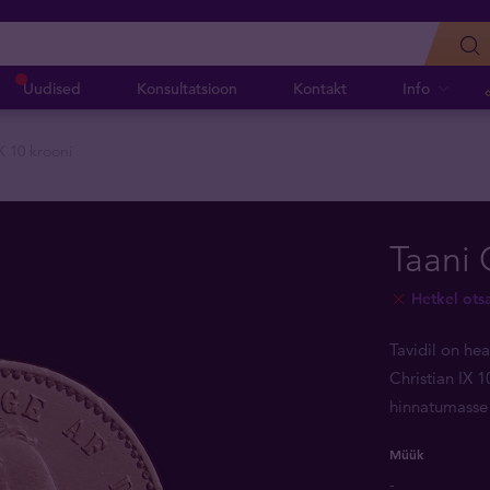
Uudised
Konsultatsioon
Kontakt
Info
X 10 krooni
Taani 
Hetkel ots
Tavidil on he
Christian IX 
hinnatumasse
Müük
-