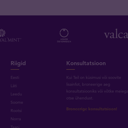
Riigid
Konsultatsioon
Eesti
Kui Teil on küsimusi või soovite
lisainfot, broneerige aeg
Läti
konsultatsiooniks või
võtke meieg
Leedu
otse ühendust
.
Soome
Broneerige konsultatsioon!
Rootsi
Norra
Taani