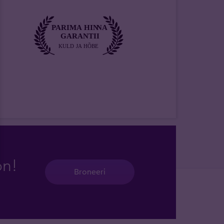
on!
Broneeri