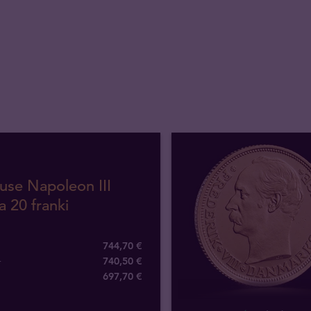
use Napoleon III
a 20 franki
744,70 €
+
740,50 €
697
,
70
€