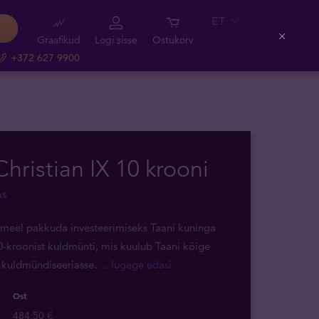
ET
Graafikud
Logi sisse
Ostukorv
Close
+372 627 9900
Christian IX 10 krooni
as
ameel pakkuda investeerimiseks Taani kuninga
10-kroonist kuldmünti, mis kuulub Taani kõige
 kuldmündiseeriasse.
... lugege edasi
Ost
484,50 €