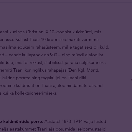
aani kuninga Christian IX 10-kroonist kuldmünti, mis
riasse. Kullast Taani 10-krooniseid hakati vermima
– maailma edukaim rahasüsteem, mille tagatiseks oli kuld.
d – nende kullaproov on 900 – ning mündi ajaloolist
liidule, mis tõi rikkust, stabiilsust ja rahu neljakümneks
vermiti Taani kuninglikus rahapajas (Den Kgl. Mønt).
kuldne portree ning tagaküljel on Taani riiki
-kroonine kuldmünt on Taani ajaloo hindamatu pärand,
s kui ka kollektsioneerimiseks.
e kuldmüntide perre.
Aastatel 1873–1914 välja lastud
elja aastakümmet Taani ajaloos, mida iseloomustasid