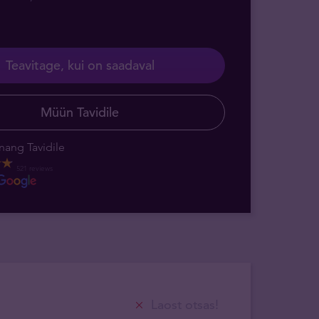
Teavitage, kui on saadaval
Müün Tavidile
nang Tavidile
521 reviews
Laost otsas!