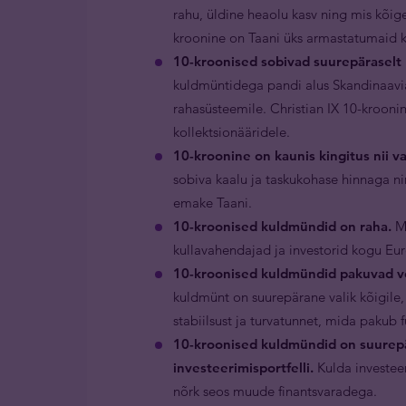
rahu, üldine heaolu kasv ning mis kõige
kroonine on Taani üks armastatumaid
10-kroonised sobivad suurepäraselt 
kuldmüntidega pandi alus Skandinaavia
rahasüsteemile. Christian IX 10-kroonin
kollektsionääridele.
10-kroonine on kaunis kingitus nii va
sobiva kaalu ja taskukohase hinnaga nin
emake Taani.
10-kroonised kuldmündid on raha.
Mü
kullavahendajad ja investorid kogu Eu
10-kroonised kuldmündid pakuvad võ
kuldmünt on suurepärane valik kõigile,
stabiilsust ja turvatunnet, mida pakub 
10-kroonised kuldmündid on suurep
investeerimisportfelli.
Kulda investeer
nõrk seos muude finantsvaradega.