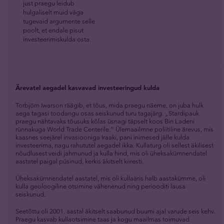
just praegu leidub
hulgaliselt muid väga
tugevaid argumente selle
poolt, et endale pisut
investeerimiskulda osta.
Ärevatel aegadel kasvavad investeeringud kulda
Torbjörn Iwarson räägib, et tõus, mida praegu näeme, on juba hulk
aega tagasi toodangu osas seiskunud turu tagajärg. „Stardipauk
praegu nähtavaks tõusuks kõlas üsnagi täpselt koos Bin Ladeni
rünnakuga World Trade Centerile.” Ülemaailmne poliitiline ärevus, mis
kaasnes seejärel invasiooniga Iraaki, pani inimesed jälle kulda
investeerima, nagu rahututel aegadel ikka. Kullaturg oli sellest äkilisest
nõudlusest veidi jahmunud ja kulla hind, mis oli üheksakümnendatel
aastatel paigal püsinud, kerkis äkitselt kiiresti.
Üheksakümnendatel aastatel, mis oli kullaäris halb aastakümme, oli
kulla geoloogiline otsimine vähenenud ning periooditi lausa
seiskunud.
Seetõttu oli 2001. aastal äkitselt saabunud buumi ajal varude seis kehv.
Praegu kasvab kullaotsimine taas ja kogu maailmas toimuvad