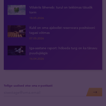
Võlakriis läheneb: turul on tekkimas täiuslik
torm
18.05.2026
Kuld on oma ajaloolist reservvara positsiooni
tagasi võtmas
07.05.2026
Iga-aastane raport: hõbeda turg on ka tänavu
puudujäägis
16.04.2026
Tellige uudised otse oma e-postkasti