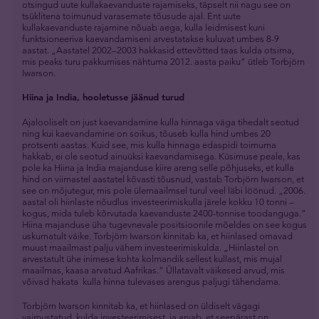
otsingud uute kullakaevanduste rajamiseks, täpselt nii nagu see on
tsüklitena toimunud varasemate tõusude ajal. Ent uute
kullakaevanduste rajamine nõuab aega, kulla leidmisest kuni
funktsioneeriva kaevandamiseni arvestatakse kuluvat umbes 8-9
aastat. „Aastatel 2002–2003 hakkasid ettevõtted taas kulda otsima,
mis peaks turu pakkumises nähtuma 2012. aasta paiku” ütleb Torbjörn
Iwarson.
Hiina ja India, hooletusse jäänud turud
Ajalooliselt on just kaevandamine kulla hinnaga väga tihedalt seotud
ning kui kaevandamine on soikus, tõuseb kulla hind umbes 20
protsenti aastas. Kuid see, mis kulla hinnaga edaspidi toimuma
hakkab, ei ole seotud ainuüksi kaevandamisega. Küsimuse peale, kas
pole ka Hiina ja India majanduse kiire areng selle põhjuseks, et kulla
hind on viimastel aastatel kõvasti tõusnud, vastab Torbjörn Iwarson, et
see on mõjutegur, mis pole ülemaailmsel turul veel läbi löönud. „2006.
aastal oli hiinlaste nõudlus investeerimiskulla järele kokku 10 tonni –
kogus, mida tuleb kõrvutada kaevanduste 2400-tonnise toodanguga.”
Hiina majanduse üha tugevnevale positsioonile mõeldes on see kogus
uskumatult väike. Torbjörn Iwarson kinnitab ka, et hiinlased omavad
muust maailmast palju vähem investeerimiskulda. „Hiinlastel on
arvestatult ühe inimese kohta kolmandik sellest kullast, mis mujal
maailmas, kaasa arvatud Aafrikas.” Üllatavalt väikesed arvud, mis
võivad hakata kulla hinna tulevases arengus paljugi tähendama.
Torbjörn Iwarson kinnitab ka, et hiinlased on üldiselt vägagi
vaimustatud kulda investeerimisest, ja arvab, et seepärast on