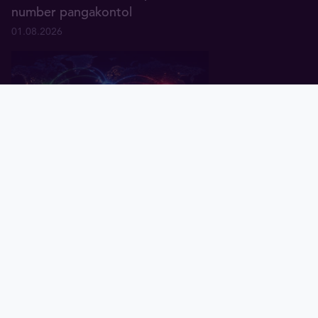
number pangakontol
01.08.2026
Pealeht
Kuld
Hõbe
Valuuta
Graafik
Uudised
Tavid ID
Küsitlus: keskpangad ootavad
rahanduses "multipolaarse"
maailma tulekut
07.07.2026