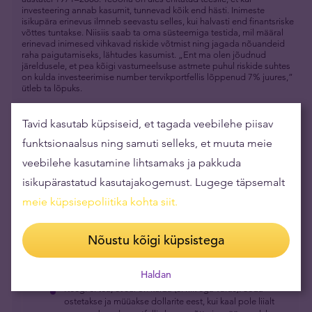
investeering annab kasumit, tunnevad kõik end hästi. Inimeste
isikupära erinevus ilmneb seevastu selles, kui halvasti end finantsriske
võttes tuntakse. Niisiis saab ta oma süsteemiga testida, mil määral
erinevad inimesed vihkavad riskide võtmist ning jagada nõuandeid
raha paigutamiseks, lähtudes kasumist. „Ent ma olen jõudnud
järeldusele, et pea kõigi vastumeelsuse astmete puhul riskide suhtes
on kulda investeerimise number tervikportfellis lõppenud 7% juures,”
ütleb ta lõpuks.
Tavid kasutab küpsiseid, et tagada veebilehe piisav
funktsionaalsus ning samuti selleks, et muuta meie
veebilehe kasutamine lihtsamaks ja pakkuda
isikupärastatud kasutajakogemust. Lugege täpsemalt
meie küpsisepoliitika kohta siit
Kokkuvõtteks
.
Nõustu kõigi küpsistega
Kulla teeb turvaliseks see, et seda saab müüa ja osta
kogu maailmas.
Haldan
Keegi ei tea, et sul on kulda (ei riik ega varas). Seda
ostetakse ja müüakse dollarite eest, kui kaal pole liialt