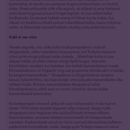
kummaline, et nende osa aastases koguinvesteerimises on niivõrd
väike. Üheks põhjuseks võib olla asjaolu, et üldiselt ei arva hiinlased
end olevat kogunud piisaval hulgal kapitali, et osa sellest kullas
kindlustada. Usutavasti hakkab areng nii Hiinas kui ka Indias, kus
rikkust on traditsiooniliselt samuti määratletud kullas, kaasa mõjuma
selles, et lähematel aastatel hakkab nõudlus kulla järele kasvama.
Kuld ei saa otsa
Teiseks teguriks, mis võiks kulla hinda perspektiivis oluliselt
kõrgendada, oleks maardlate otsasaamine, ent Torbjörn Iwarsoni
sõnul pole mingit põhjust seda oletada. „Metallide kohta ei saa
ülepea öelda, et oleks olemas mingi lõplik kogus. Seevastu
kõneldakse varudest, kui teatakse, kus leidub kaevandatavat maaki.
Mineraalidevaru on hiiglaslik ning uue ja parema tehnika abil on kulda
ka kergem kaevandada.” Tänapäeval on kõige kiiremas tempos
kasvav kullariik Hiina, kes kaevandab oma paljudes kaevandustes üha
rohkem kulda. Rootsis kaevandatakse tänapäeval kulda
kõrvalsaadusena, ehkki seal on varem olnud ka üksnes kulda
kaevandavaid kaevandusi.
Ka keskpangad omavad jätkuvalt suuri kullavarusid, mida nad on
alates 1970-ndate aastate algusest välja müünud. Seega tuleb
tänapäeval turul ringluses olev kuld põhiliselt kolmest allikast:
kaevandustest, vanadest ehetest (vanametall) või keskpankade
varudest. Keskpankade varud on niisiis saanud ülemaailmse kullaturu
pakkumiste loomulikuks osaks. Seega pole Torbjörn Iwarsoni sõnul