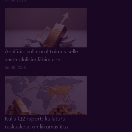
07.08.2026
Analüüs: kullaturul toimus selle
aasta olulisim läbimurre
06.08.2026
Kulla Q2 raport: kullaturu
raskuskese on liikumas itta