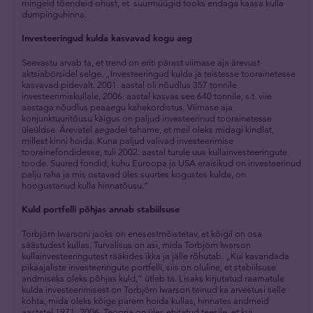
mingeid tõendeid ohust, et suurmüügid tooks endaga kaasa kulla
dumpinguhinna.
Investeeringud kulda kasvavad kogu aeg
Seevastu arvab ta, et trend on eriti pärast viimase aja ärevust
aktsiabörsidel selge. „Investeeringud kulda ja teistesse toorainetesse
kasvavad pidevalt. 2001. aastal oli nõudlus 357 tonnile
investeerimiskullale, 2006. aastal kasvas see 640 tonnile, s.t. viie
aastaga nõudlus peaaegu kahekordistus. Viimase aja
konjunktuuritõusu käigus on paljud investeerinud toorainetesse
üleüldse. Ärevatel aegadel tahame, et meil oleks midagi kindlat,
millest kinni hoida. Kuna paljud valivad investeerimise
toorainefondidesse, tuli 2002. aastal turule uus kullainvesteeringute
toode. Suured fondid, kuhu Euroopa ja USA eraisikud on investeerinud
palju raha ja mis ostavad üles suurtes kogustes kulda, on
hoogustanud kulla hinnatõusu.”
Kuld portfelli põhjas annab stabiilsuse
Torbjörn Iwarsoni jaoks on enesestmõistetav, et kõigil on osa
säästudest kullas. Turvalisus on asi, mida Torbjörn Iwarson
kullainvesteeringutest rääkides ikka ja jälle rõhutab. „Kui kavandada
pikaajaliste investeeringute portfelli, siis on oluline, et stabiilsuse
andmiseks oleks põhjas kuld,” ütleb ta. Lisaks kirjutatud raamatule
kulda investeerimisest on Torbjörn Iwarson teinud ka arvestusi selle
kohta, mida oleks kõige parem hoida kullas, hinnates andmeid
aastatel 1971–2006. Teooria on üles ehitatud teesile, et kui