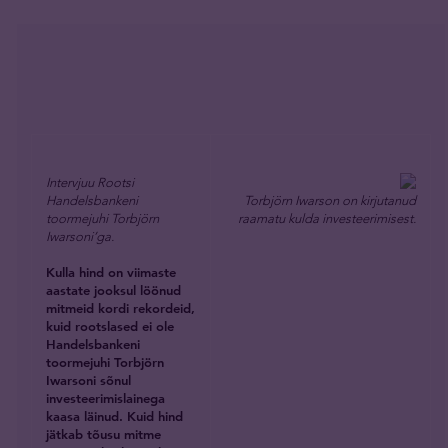
Intervjuu Rootsi
Handelsbankeni
Torbjörn Iwarson on kirjutanud
toormejuhi Torbjörn
raamatu kulda investeerimisest.
Iwarsoni’ga.
Kulla hind on viimaste
aastate jooksul löönud
mitmeid kordi rekordeid,
kuid rootslased ei ole
Handelsbankeni
toormejuhi Torbjörn
Iwarsoni sõnul
investeerimislainega
kaasa läinud. Kuid hind
jätkab tõusu mitme