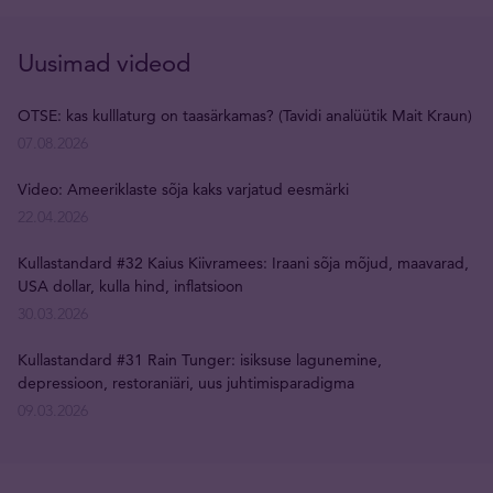
Uusimad videod
OTSE: kas kulllaturg on taasärkamas? (Tavidi analüütik Mait Kraun)
07.08.2026
Video: Ameeriklaste sõja kaks varjatud eesmärki
22.04.2026
Kullastandard #32 Kaius Kiivramees: Iraani sõja mõjud, maavarad,
USA dollar, kulla hind, inflatsioon
30.03.2026
Kullastandard #31 Rain Tunger: isiksuse lagunemine,
depressioon, restoraniäri, uus juhtimisparadigma
09.03.2026