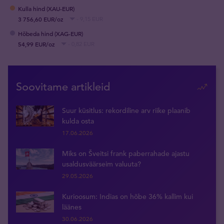
Kulla hind (XAU-EUR)
3 756,60 EUR/oz
- 9,15 EUR
Hõbeda hind (XAG-EUR)
54,99 EUR/oz
- 0,82 EUR
Soovitame artikleid
Suur küsitlus: rekordiline arv riike plaanib
kulda osta
17.06.2026
Miks on Šveitsi frank paberrahade ajastu
usaldusväärseim valuuta?
29.05.2026
Kurioosum: Indias on hõbe 36% kallim kui
läänes
30.06.2026