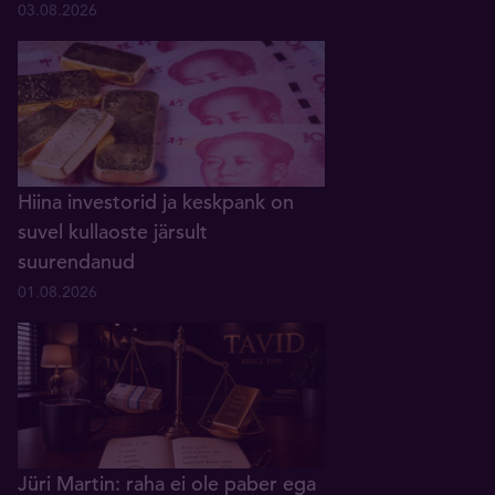
03.08.2026
Hiina investorid ja keskpank on
suvel kullaoste järsult
suurendanud
01.08.2026
Jüri Martin: raha ei ole paber ega