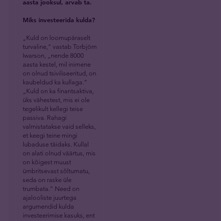
aasta jooksul, arvab ta.
Miks investeerida kulda?
„Kuld on loomupäraselt
turvaline,” vastab Torbjörn
Iwarson, „nende 8000
aasta kestel, mil inimene
on olnud tsiviliseeritud, on
kaubeldud ka kullaga.”
„Kuld on ka finantsaktiva,
üks vähestest, mis ei ole
tegelikult kellegi teise
passiva. Rahagi
valmistatakse vaid selleks,
et keegi teine mingi
lubaduse täidaks. Kullal
on alati olnud väärtus, mis
on kõigest muust
ümbritsevast sõltumatu,
seda on raske üle
trumbata.” Need on
ajalooliste juurtega
argumendid kulda
investeerimise kasuks, ent