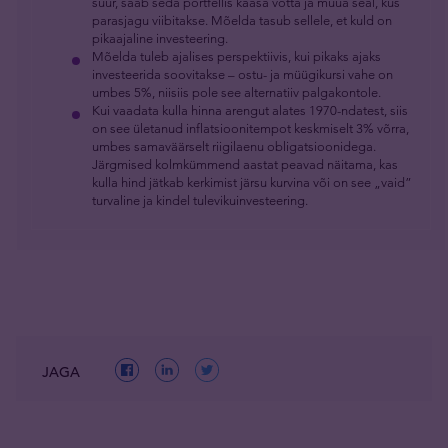
suur, saab seda portfellis kaasa võtta ja müüa seal, kus
parasjagu viibitakse. Mõelda tasub sellele, et kuld on
pikaajaline investeering.
Mõelda tuleb ajalises perspektiivis, kui pikaks ajaks
investeerida soovitakse – ostu- ja müügikursi vahe on
umbes 5%, niisiis pole see alternatiiv palgakontole.
Kui vaadata kulla hinna arengut alates 1970-ndatest, siis
on see ületanud inflatsioonitempot keskmiselt 3% võrra,
umbes samaväärselt riigilaenu obligatsioonidega.
Järgmised kolmkümmend aastat peavad näitama, kas
kulla hind jätkab kerkimist järsu kurvina või on see „vaid”
turvaline ja kindel tulevikuinvesteering.
JAGA