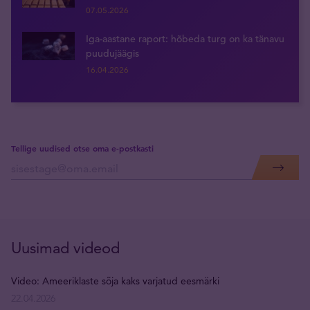
07.05.2026
Iga-aastane raport: hõbeda turg on ka tänavu
puudujäägis
16.04.2026
Tellige uudised otse oma e-postkasti
Uusimad videod
Video: Ameeriklaste sõja kaks varjatud eesmärki
22.04.2026