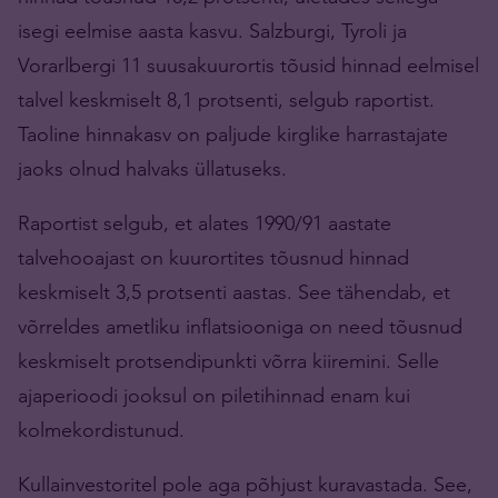
isegi eelmise aasta kasvu. Salzburgi, Tyroli ja
Vorarlbergi 11 suusakuurortis tõusid hinnad eelmisel
talvel keskmiselt 8,1 protsenti, selgub raportist.
Taoline hinnakasv on paljude kirglike harrastajate
jaoks olnud halvaks üllatuseks.
Raportist selgub, et alates 1990/91 aastate
talvehooajast on kuurortites tõusnud hinnad
keskmiselt 3,5 protsenti aastas. See tähendab, et
võrreldes ametliku inflatsiooniga on need tõusnud
keskmiselt protsendipunkti võrra kiiremini. Selle
ajaperioodi jooksul on piletihinnad enam kui
kolmekordistunud.
Kullainvestoritel pole aga põhjust kuravastada. See,