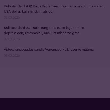
Kullastandard #32 Kaius Kiivramees: Iraani sõja mõjud, maavarad,
USA dollar, kulla hind, inflatsioon
30.03.2026
Kullastandard #31 Rain Tunger: isiksuse lagunemine,
depressioon, restoraniäri, uus juhtimisparadigma
09.03.2026
Video: rahapuudus sundis Venemaad kullareserve müüma
09.03.2026