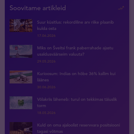
Soovitame artikleid
Suur küsitlus: rekordiline arv riike plaanib
kulda osta
17.06.2026
Miks on Šveitsi frank paberrahade ajastu
usaldusväärseim valuuta?
29.05.2026
Kurioosum: Indias on hõbe 36% kallim kui
läänes
30.06.2026
Võlakriis läheneb: turul on tekkimas täiuslik
torm
18.05.2026
Kuld on oma ajaloolist reservvara positsiooni
tagasi võtmas