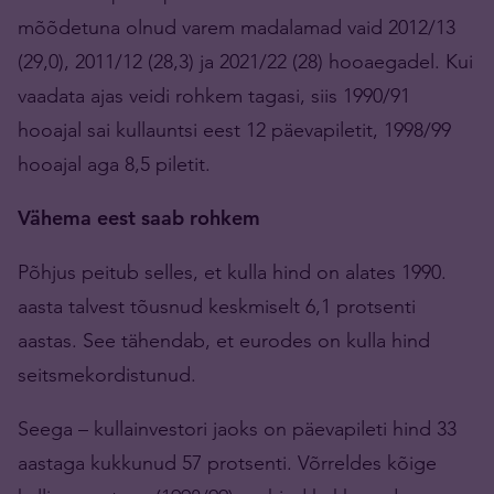
mõõdetuna olnud varem madalamad vaid 2012/13
(29,0), 2011/12 (28,3) ja 2021/22 (28) hooaegadel. Kui
vaadata ajas veidi rohkem tagasi, siis 1990/91
hooajal sai kullauntsi eest 12 päevapiletit, 1998/99
hooajal aga 8,5 piletit.
Vähema eest saab rohkem
Põhjus peitub selles, et kulla hind on alates 1990.
aasta talvest tõusnud keskmiselt 6,1 protsenti
aastas. See tähendab, et eurodes on kulla hind
seitsmekordistunud.
Seega – kullainvestori jaoks on päevapileti hind 33
aastaga kukkunud 57 protsenti. Võrreldes kõige