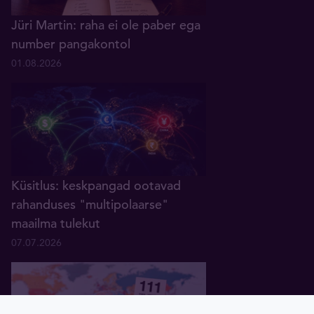
Jüri Martin: raha ei ole paber ega
number pangakontol
01.08.2026
Küsitlus: keskpangad ootavad
rahanduses "multipolaarse"
maailma tulekut
07.07.2026