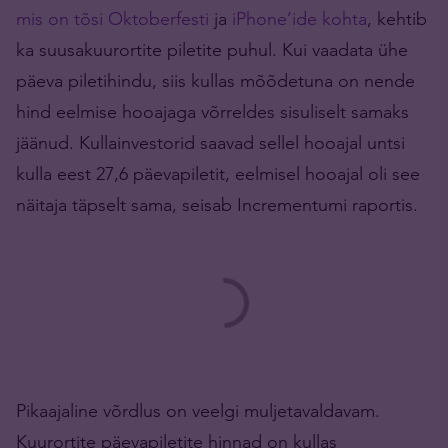
mis on tõsi Oktoberfesti
ja
iPhone’ide kohta
, kehtib
ka suusakuurortite piletite puhul. Kui vaadata ühe
päeva piletihindu, siis kullas mõõdetuna on nende
hind eelmise hooajaga võrreldes sisuliselt samaks
jäänud. Kullainvestorid saavad sellel hooajal untsi
kulla eest 27,6 päevapiletit, eelmisel hooajal oli see
näitaja täpselt sama, seisab Incrementumi raportis.
Pikaajaline võrdlus on veelgi muljetavaldavam.
Kuurortite päevapiletite hinnad on kullas