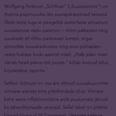
Wolfgang Ambrosi „Schifoan“ („Suusatamine“) on
Austria popmuusika üks suurepärasemaid teoseid.
Ükski teine lugu ei peegelda austerlaste armastust
suusatamise vastu paremini – rõõm päikesest ning
suuskade alt õhku paiskavast lumest, ergas
atmosfäär suusakeskustes ning soov pühapäev
veeta hubase kodu asemel mäel. „Halb päev mäel
ületab head päeva töö juures,“ kõlab levinud ütlus,
kirjutatakse raportis.
Sellest rõõmust on osa ära võtnud suusakuurortite
viimaste aastate kiire piletihindade tõus. Viimase
kahe aasta inflatsioonilaine pole puutumata jätnud
ka talvevõlumaade väravaid. Sellel talvel on piletite
hinnad tõusnud 10,2 protsenti, ületades sellega