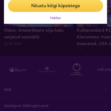
Nõustu kõigi küpsistega
Haldan
Video: Ameeriklaste sõja kaks
Kullastandard #3
varjatud eesmärki
Kiivramees: Iraan
maavarad, USA dol
22.04.2026
inflatsioon
30.03.2026
KKK
Veebipoe üldtingimused