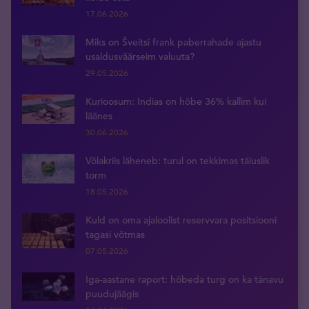
17.06.2026
Miks on Šveitsi frank paberrahade ajastu
usaldusväärseim valuuta?
29.05.2026
Kurioosum: Indias on hõbe 36% kallim kui
läänes
30.06.2026
Võlakriis läheneb: turul on tekkimas täiuslik
torm
18.05.2026
Kuld on oma ajaloolist reservvara positsiooni
tagasi võtmas
07.05.2026
Iga-aastane raport: hõbeda turg on ka tänavu
puudujäägis