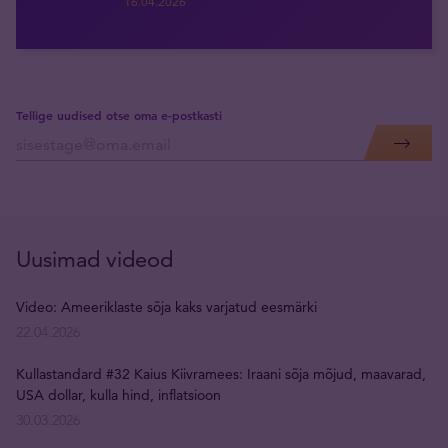
16.04.2026
Tellige uudised otse oma e-postkasti
Uusimad videod
Video: Ameeriklaste sõja kaks varjatud eesmärki
22.04.2026
Kullastandard #32 Kaius Kiivramees: Iraani sõja mõjud, maavarad,
USA dollar, kulla hind, inflatsioon
30.03.2026