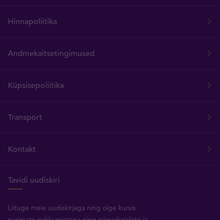
Hinnapoliitika
Andmekaitsetingimused
Küpsisepoliitika
Transport
Kontakt
Tavidi uudiskiri
Liituge meie uudiskirjaga ning olge kursis
parimate pakkumistega ning päevakajaliste ja