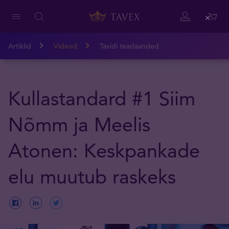
Close
Artiklid
Videod
Tavidi teadaanded
Kullastandard #1 Siim
Nõmm ja Meelis
Atonen: Keskpankade
elu muutub raskeks