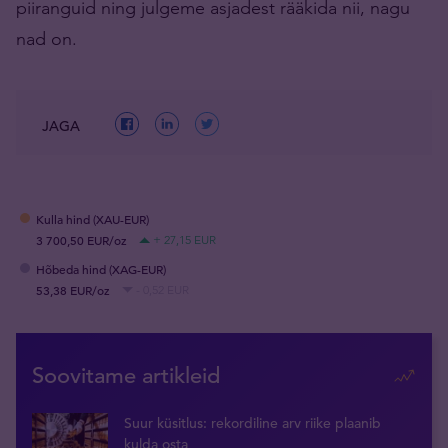
piiranguid ning julgeme asjadest rääkida nii, nagu
nad on.
JAGA
Kulla hind (XAU-EUR)
3 700,50 EUR/oz
+ 27,15 EUR
Hõbeda hind (XAG-EUR)
53,38 EUR/oz
- 0,52 EUR
Soovitame artikleid
Suur küsitlus: rekordiline arv riike plaanib
kulda osta