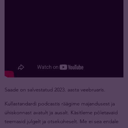
Saade on salvestatud 2023. aasta veebruaris.
Kullastandardi podcastis räägime majandusest ja
ühiskonnast avatult ja ausalt. Käsitleme põletavaid
teemasid julgelt ja otsekoheselt. Me ei sea endale