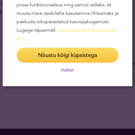
 ja ühiskonnast avatult ja ausalt. Käsitleme
piisav funktsionaalsus ning samuti selleks, et
 Me ei sea endale piiranguid ning julgeme asjadest
muuta meie veebilehe kasutamine lihtsamaks ja
pakkuda isikupärastatud kasutajakogemust.
Lugege täpsemalt
meie küpsisepoliitika kohta
siit
.
Nõustu kõigi küpsistega
Tel
Haldan