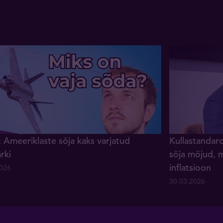
 Ameeriklaste sõja kaks varjatud
Kullastandard
rki
sõja mõjud, m
inflatsioon
2026
30.03.2026