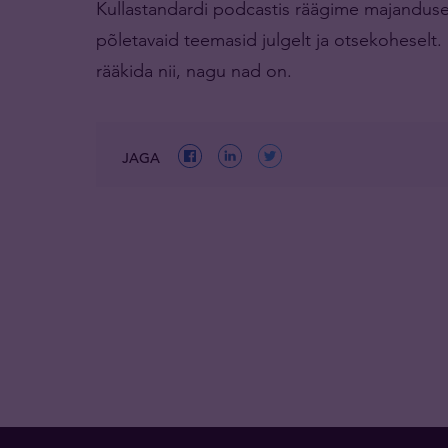
Kullastandardi podcastis räägime majandusest
põletavaid teemasid julgelt ja otsekoheselt.
rääkida nii, nagu nad on.
JAGA