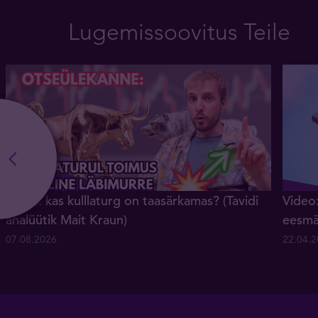
Lugemissoovitus Teile
OTSE: kas kulllaturg on taasärkamas? (Tavidi
Video:
analüütik Mait Kraun)
eesmä
07.08.2026
22.04.