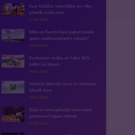
Suur küsitlus: rekordiline arv riike
plaanib kulda osta
17.06.2026
Miks on Šveitsi frank paberrahade
ajastu usaldusväärseim valuuta?
29.05.2026
Kurioosum: Indias on hõbe 36%
kallim kui läänes
30.06.2026
Võlakriis läheneb: turul on tekkimas
täiuslik torm
18.05.2026
Kuld on oma ajaloolist reservvara
positsiooni tagasi võtmas
07.05.2026