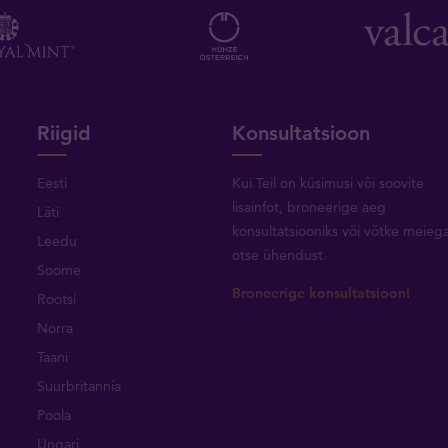
Riigid
Konsultatsioon
Eesti
Kui Teil on küsimusi või soovite
lisainfot, broneerige aeg
Läti
konsultatsiooniks või
võtke meieg
Leedu
otse ühendust
.
Soome
Broneerige konsultatsioon!
Rootsi
Norra
Taani
Suurbritannia
Poola
Ungari