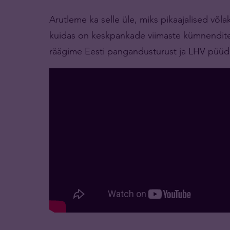
Arutleme ka selle üle, miks pikaajalised võl
kuidas on keskpankade viimaste kümnendite
räägime Eesti pangandusturust ja LHV püüdl