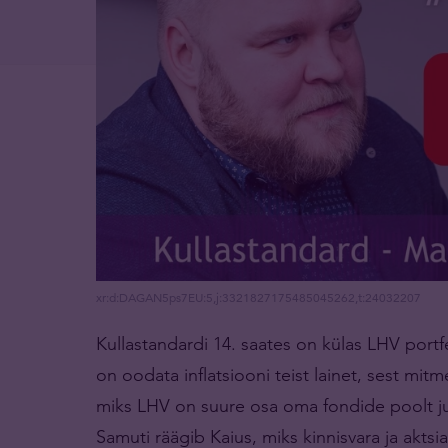
xr:d:DAGAN5ps7EU:5,j:3321827175485045262,t:24032207
Kullastandardi 14. saates on külas LHV portf
on oodata inflatsiooni teist lainet, sest mi
miks LHV on suure osa oma fondide poolt ju
Samuti räägib Kaius, miks kinnisvara ja aktsia