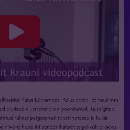
ellihaldur Kaius Kiivramees. Kaius arvab, et maailmas
tmed olulised alustrendid on pöördunud. Ta selgitab,
hitud rahast paigutanud toorainetesse ja kulda.
d niivõrd head inflatsioonikaitset tegelikult ei paku.