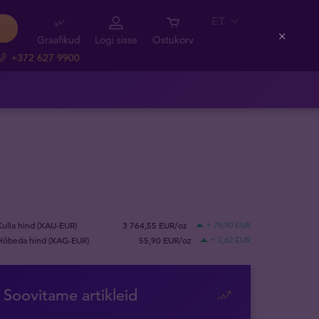
ET
Graafikud
Logi sisse
Ostukorv
Close
+372 627 9900
Kulla hind (XAU-EUR)
3 764,55 EUR/oz
+ 78,90 EUR
Hõbeda hind (XAG-EUR)
55,90 EUR/oz
+ 2,62 EUR
Soovitame artikleid