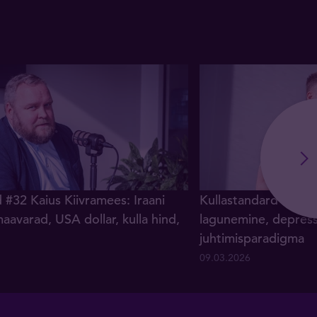
 #32 Kaius Kiivramees: Iraani
Kullastandard #31 Ra
aavarad, USA dollar, kulla hind,
lagunemine, depressi
juhtimisparadigma
09.03.2026