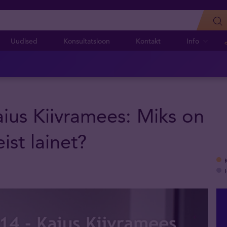
Uudised
Konsultatsioon
Kontakt
Info
ius Kiivramees: Miks on
ist lainet?