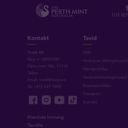
Kontakt
Tavid
Tavid AS
KKK
Reg nr 10055700
Veebipoe üldtingimused
Pärnu mnt 186, 11314
Hinnapoliitika
Tallinn
Andmekaitsetingimused
Email:
tavid@tavid.ee
Küpsisepoliitika
Tel
+372 627 9900
Transport
Kontakt
Klientide hinnang
Tavidile