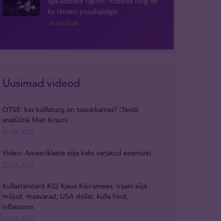
Iga-aastane raport: hõbeda turg on
ka tänavu puudujäägis
16.04.2026
Uusimad videod
OTSE: kas kulllaturg on taasärkamas? (Tavidi
analüütik Mait Kraun)
07.08.2026
Video: Ameeriklaste sõja kaks varjatud eesmärki
22.04.2026
Kullastandard #32 Kaius Kiivramees: Iraani sõja
mõjud, maavarad, USA dollar, kulla hind,
inflatsioon
30.03.2026