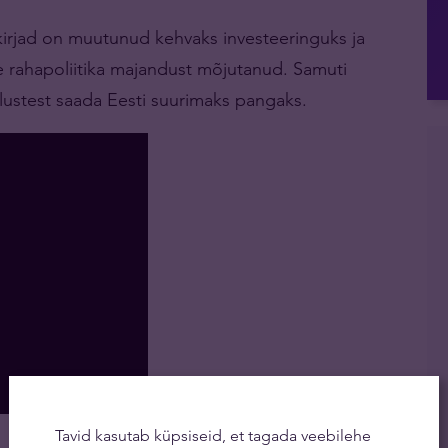
akirjad on muutunud kehvaks investeeringuks ja
 rahapoliitika majandust mõjutanud. Samuti
ustest saada Eesti suurimaks pangaks.
Tavid kasutab küpsiseid, et tagada veebilehe