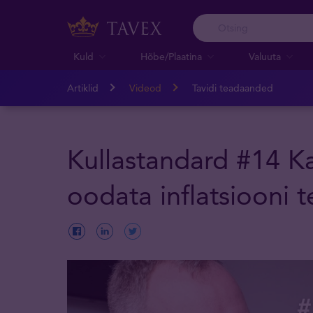
Kuld
Hõbe/Plaatina
Valuuta
Artiklid
Videod
Tavidi teadaanded
Kullastandard #14 Ka
oodata inflatsiooni te