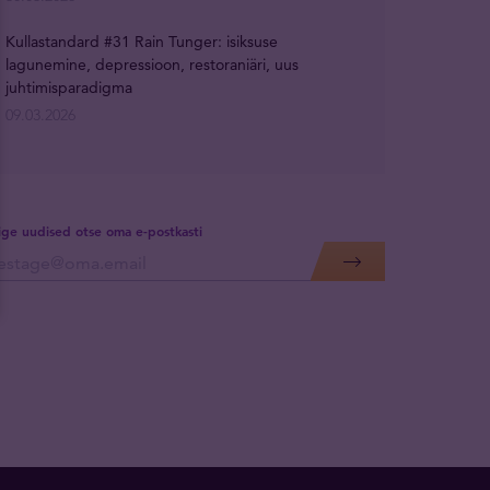
Kullastandard #31 Rain Tunger: isiksuse
lagunemine, depressioon, restoraniäri, uus
juhtimisparadigma
09.03.2026
lige uudised otse oma e-postkasti