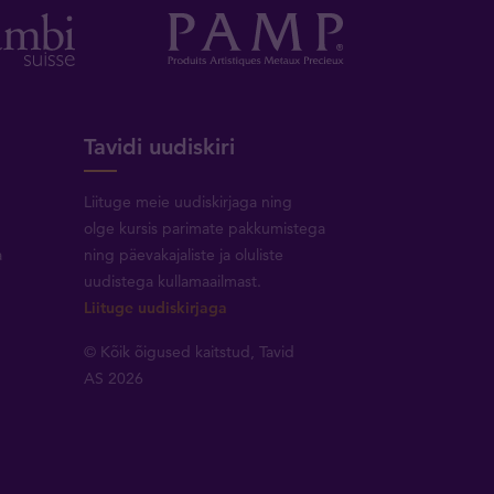
Tavidi uudiskiri
Liituge meie uudiskirjaga ning
olge kursis parimate pakkumistega
a
ning päevakajaliste ja oluliste
uudistega kullamaailmast.
Liituge uudiskirjaga
© Kõik õigused kaitstud, Tavid
AS 2026