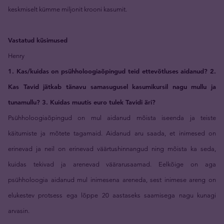
keskmiselt kümme miljonit krooni kasumit.
Vastatud küsimused
Henry
1. Kas/kuidas on psühholoogiaõpingud teid ettevõtluses aidanud? 2.
Kas Tavid jätkab tänavu samasugusel kasumikursil nagu mullu ja
tunamullu? 3. Kuidas muutis euro tulek Tavidi äri?
Psühholoogiaõpingud on mul aidanud mõista iseenda ja teiste
käitumiste ja mõtete tagamaid. Aidanud aru saada, et inimesed on
erinevad ja neil on erinevad väärtushinnangud ning mõista ka seda,
kuidas tekivad ja arenevad väärarusaamad. Eelkõige on aga
psühholoogia aidanud mul inimesena areneda, sest inimese areng on
elukestev protsess ega lõppe 20 aastaseks saamisega nagu kunagi
arvasin.