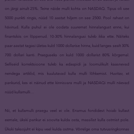
on järgi ainult 25%. Teine näide mulli kohta on NASDAQ. Tipus oli see
5000 punkti ringis, nüüd 10 aastat hiljem on see 2500. Pool rahast on
hävinud. Kulla puhul ei ole oodata suuremat hinnalangust enne, kui
finantskiis on lõppenud. 10-30% hinnalangusi tuleb ikka ette. Näiteks
paar aastat tagasi ületas kuld 1000 dollarise hinna, kuid langes sealt 30%
700 dollari kanti. Praeguseks on kuld 1000 dollarist 80% kõrgemal.
Selliseid korrektsioone tuleb ka edaspidi ja loomulikult kaasnevad
nendega artiklid, mis kuulutavad kulla mulli lõhkemist. Huvitav, et
pankurid, kes ei näinud ette kinnisvara mulli ja NASDAQi mulli näevad
nüüd kullamulli…
Nii, et kullamulli praegu veel ei ole. Enamus fondidest hoiab kullast
eemale, ükski pankur ei soovita kulda osta, massilist kulla ostmist pole.
Ükski taksojuht ei kipu veel kulda ostma. Võrrelge oma tutvusringkonnas