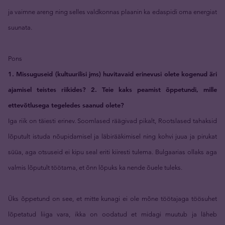
ja vaimne areng ning selles valdkonnas plaanin ka edaspidi oma energiat
suunata.
Pons
1. Missuguseid (kultuurilisi jms) huvitavaid erinevusi olete kogenud äri
ajamisel teistes riikides? 2. Teie kaks peamist õppetundi, mille
ettevõtlusega tegeledes saanud olete?
Iga riik on täiesti erinev. Soomlased räägivad pikalt, Rootslased tahaksid
lõputult istuda nõupidamisel ja läbirääkimisel ning kohvi juua ja pirukat
süüa, aga otsuseid ei kipu seal eriti kiiresti tulema. Bulgaarias ollaks aga
valmis lõputult töötama, et õnn lõpuks ka nende õuele tuleks.
Üks õppetund on see, et mitte kunagi ei ole mõne töötajaga töösuhet
lõpetatud liiga vara, ikka on oodatud et midagi muutub ja läheb