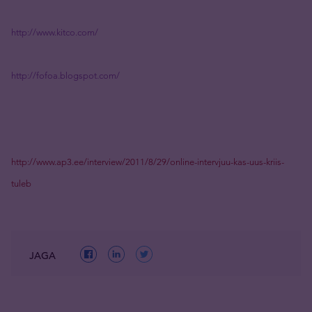
http://www.kitco.com/
http://fofoa.blogspot.com/
http://www.ap3.ee/interview/2011/8/29/online-intervjuu-kas-uus-kriis-
tuleb
JAGA