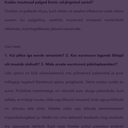
Kuidas muutuvad palgad Eestis sel-järgmisel aastal?
Oodata on palkade tõusu, kuid oletan, et reaalne inflatsioon saab olema
suurem kui palgatõus, seetõttu muutuvad inimesed numbriliselt
rikkamaks, kuid tegelikkuses jäävad vaesemaks.
Uus mees
1. Kui pikka iga eurole ennustate? 2. Kas eurotsoon laguneb lähiajal
või muutub oluliselt? 3. Mida arvate eurotsooni päästeplaanidest?
Läbi ajaloo on kõik rahasüsteemid, mis põhinevad paberrahal ja pole
millegagi tagatud lõpetanud ajaloo prügikastis. Sama saatus ootab ka
eurot. Poliitiliste meetmetega on võimalik euro eluiga pikendada, kuid
selleks, et midagi muuta, oleks vaja lihtsaid otsuseid, mida aga poliitiliselt
on võimatu ette võtta. Näiteks oleks vaja lähtuda elementaarsest
majandusloogikast ja riikidel viia oma eelarved tasakaalu ning unustada
ära igasugune defitsiit. Kuid isegi Kreeka puhul peetakse endiselt