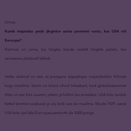
Urmas
Kumb majandus peab järgmise aasta paremini vastu, kas USA või
Euroopa?
Küsimus on sama, kui haiglas küsida raskelt haigete palatis, kes
esimesena jäädavalt lahkub.
Hetke olukord on see, et praegune algusjärgus majanduskriis hõlmab
kogu maailma. Senini on kriisid olnud lokaalsed, kuid globaliseerumise
tõttu on see kriis suurem, pikem ja hullem kui arvatakse. USA kriis tundub
hetkel kiiremini saabuvat ja siis levib see üle maailma. Muide 1929. aasta
USA kriisi ajal läks Euroopas pankrotti üle 3000 panga.