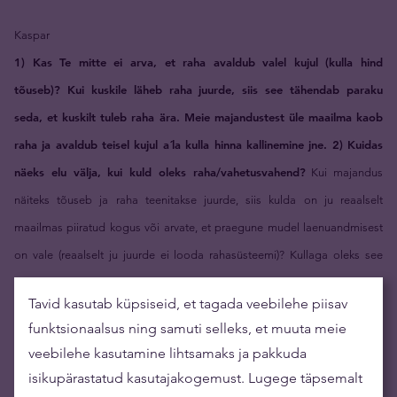
Kaspar
1) Kas Te mitte ei arva, et raha avaldub valel kujul (kulla hind
tõuseb)? Kui kuskile läheb raha juurde, siis see tähendab paraku
seda, et kuskilt tuleb raha ära. Meie majandustest üle maailma kaob
raha ja avaldub teisel kujul a´la kulla hinna kallinemine jne. 2) Kuidas
näeks elu välja, kui kuld oleks raha/vahetusvahend?
Kui majandus
näiteks tõuseb ja raha teenitakse juurde, siis kulda on ju reaalselt
maailmas piiratud kogus või arvate, et praegune mudel laenuandmisest
on vale (reaalselt ju juurde ei looda rahasüsteemi)? Kullaga oleks see
veelgi keerulisem.
Tavid kasutab küpsiseid, et tagada veebilehe piisav
Kulla hinna tõus tähendab tegelikkuses raha väärtuse langust. Ehk teiste
funktsionaalsus ning samuti selleks, et muuta meie
sõnadega inflatsioon ei ole mitte hindade tõus, vaid lihtsalt raha väärtuse
veebilehe kasutamine lihtsamaks ja pakkuda
kukkumine.
isikupärastatud kasutajakogemust. Lugege täpsemalt