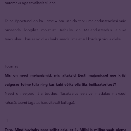
paremaks aga tavaliselt ei lähe.
Teine õppetund on ka lihtne – ära usalda tarku majandusteadlasi vaid
omaenda loogilist mõistust. Kahjuks on Majandusteadus ainuke
teadusharu, kus sa võid kuulsaks saada ilma et sul kordagi õigus oleks
Toomas
Mis on need mehanismid, mis aitaksid Eesti majandusel uue kriisi
valguses toime tulla ning kas kuld võiks olla üks indikaatoritest?
Need on eelpool ära toodud. Tasakaalus eelarve, madalad maksud,
rahasüsteemi tagatus (soovitavalt kullaga).
lill
Tere, Mind huvitaks paar sellist asja, et 1. Millal ja milline saab olema