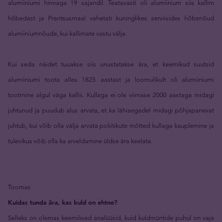
alumiiniumi hinnaga 19 sajandil. Teatavasti oli alumiinium siis kallim
hõbedast ja Prantsusmaal vahetati kuninglikes serviisides hõbenõud
alumiiniumnõude, kui kallimate vastu välja.
Kui seda näidet tuuakse siis unustatakse ära, et keemikud suutsid
alumiiniumi toota alles 1825 aastast ja loomulikult oli alumiiniumi
tootmine algul väga kallis. Kullaga ei ole viimase 2000 aastaga midagi
juhtunud ja puudub alus arvata, et ka lähiaegadel midagi põhjapanevat
juhtub, kui võib olla välja arvata poliitikute mõtted kullaga kauplemine ja
tulevikus võib olla ka arveldamine üldse ära keelata.
Toomas
Kuidas tunda ära, kas kuld on ehtne?
Selleks on olemas keemilised analüüsid, kuid kuldmüntide puhul on vaja