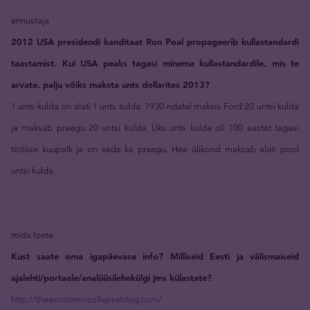
ennustaja
2012 USA presidendi kanditaat Ron Poal propageerib kullastandardi
taastamist. Kui USA peaks tagasi minema kullastandardile, mis te
arvate, palju võiks maksta unts dollarites 2013?
1 unts kulda on alati 1 unts kulda. 1930-ndatel maksis Ford 20 untsi kulda
ja maksab praegu 20 untsi kulda. Üks unts kulda oli 100 aastat tagasi
töölise kuupalk ja on seda ka praegu. Hea ülikond maksab alati pool
untsi kulda.
mida loete
Kust saate oma igapäevase info? Milliseid Eesti ja välismaiseid
ajalehti/portaale/analüüsilehekülgi jms külastate?
http://theeconomiccollapseblog.com/