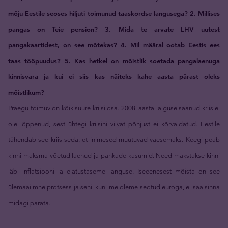
mõju Eestile seoses hiljuti toimunud taaskordse langusega? 2. Millises
pangas on Teie pension? 3. Mida te arvate LHV uutest
pangakaartidest, on see mõtekas? 4. Mil määral ootab Eestis ees
taas tööpuudus? 5. Kas hetkel on mõistlik soetada pangalaenuga
kinnisvara ja kui ei siis kas näiteks kahe aasta pärast oleks
mõistlikum?
Praegu toimuv on kõik suure kriisi osa. 2008. aastal alguse saanud kriis ei
ole lõppenud, sest ühtegi kriisini viivat põhjust ei kõrvaldatud. Eestile
tähendab see kriis seda, et inimesed muutuvad vaesemaks. Keegi peab
kinni maksma võetud laenud ja pankade kasumid. Need makstakse kinni
läbi inflatsiooni ja elatustaseme languse. Iseeenesest mõista on see
ülemaailmne protsess ja seni, kuni me oleme seotud euroga, ei saa sinna
midagi parata.