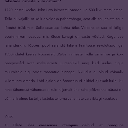
takistada inimestel kulla ostmist?
1720. aastal keelas John Law inimestel omada üle 500 liivri metallaraha.
Talle oli vajalik, et kõik arveldaks paberrahaga, sest siis sai jätkata selle
lõputut trükkimist. Selle seaduse kohta ütles Voltaire, et see oli kõige
ebainimlikum seadus, mis üldse kunagi on vastu võetud. Kogu see
rahanduskriis lõppes pool sajandit hiljem Prantsuse revolutsiooniga.
1930-ndatel keelas Roosevelt USA-s inimestel kulla omamise ja kõik
pangaseifid avati maksuameti juuresolekul ning kuld kuulus riigile
müümisele riigi poolt määratud hinnaga. N-Liidus ei olnud võimalik
kuldmünte omada. Läbi ajaloo on õnnestunud riikidel ajutiselt kulla, kui
raha tähendust vähendada, kuid hiljemalt ühe-kahe põlvkonna pärast on
võimalik olnud lastel ja lastelastel oma vanemate vara ikkagi kasutada
Virgo
1. Olete ühes varasemas intervjuus öelnud, et praegune