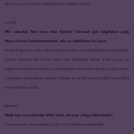
Ma ei usu et ma eesti riigilt pensioni hakkan saama.
ronald
Mis valuutas Teie oma raha hoiate? Viimasel ajal räägitakse palju
Norra krooni investeerimisest, mis on stabiilsem kui euro.
Hoian kogu oma vaba raha füüsilises kullas, nii kuldmüntides ja plaatides.
Samuti hoiame AS Tavidi vaba raha füüsilises kullas. Kulla puhul on
tegemist inflatsiooni kindla ja poliitikutest sõltumatu rahaga, kuigi inimesi
üritatakse vastupidises veenda. Kardan et ka Norra kroon jääb tormi kätte
mis meid ees ootab
Bernard
Mida teie soovitaksite USA-l teha, et oma võlga vähendada?
Eelarve tuleb viia tasakaalu ja Ron Paul valida presidendiks