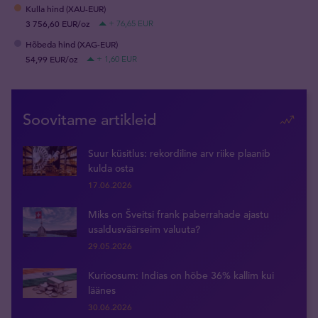
Kulla hind (XAU-EUR)
3 756,60 EUR/oz
+ 76,65 EUR
Hõbeda hind (XAG-EUR)
54,99 EUR/oz
+ 1,60 EUR
Soovitame artikleid
Suur küsitlus: rekordiline arv riike plaanib
kulda osta
17.06.2026
Miks on Šveitsi frank paberrahade ajastu
usaldusväärseim valuuta?
29.05.2026
Kurioosum: Indias on hõbe 36% kallim kui
läänes
30.06.2026