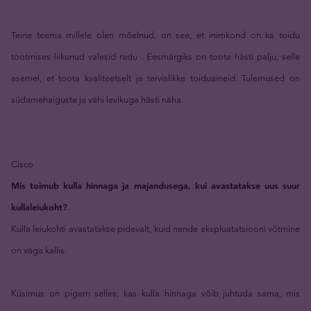
Teine teema millele olen mõelnud, on see, et inimkond on ka toidu
tootmises liikunud valesid radu . Eesmärgiks on toota hästi palju, selle
asemel, et toota kvaliteetselt ja tervislikke toiduaineid. Tulemused on
südamehaiguste ja vähi levikuga hästi näha.
Cisco
Mis toimub kulla hinnaga ja majandusega, kui avastatakse uus suur
kullaleiukoht?
Kulla leiukohti avastatakse pidevalt, kuid nende ekspluatatsiooni võtmine
on väga kallis.
Küsimus on pigem selles, kas kulla hinnaga võib juhtuda sama, mis