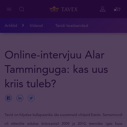
Close
Artiklid
Videod
Tavidi teadaanded
Online-intervjuu Alar
Tamminguga: kas uus
kriis tuleb?
Tavid on hiljutise kullapaanika üks suuremaid võitjaid Eestis. Samamoodi
oli ettevõte edukas kriisiaastail 2009 ja 2010, teenides igas kuus