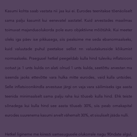
Kasumi kohta saab vastata nii jaa kui ei. Eurodes teenitakse tõenäoliselt
sama palju kasumit kui eenevatel aastatel. Kuid arvestades maailmas
toimuvat majandusolukorda pole euro objektiivne mõõtühik. Kui meeter
oleks iga päev ise pikkusega, siis peaksime me seda ebanormaalseks,
kuid valuutade puhul peetakse sellist nn valuutakursside kõikumist
normaalseks. Praegusel hetkel peegeldab kulla hind tuleviku inflatsiooni
ootust ja 1 unts kulda on alati olnud 1 unts kulda, seetõttu arvestan ma
iseenda jaoks ettevõtte vara hulka mitte eurodes, vaid kulla untsides.
Selle inflatsioonikindla arvestuse järgi on vaja vara säilimiseks iga aasta
teenida minimaalselt sama palju raha kui tõuseb kulla hind. Ehk teiste
sõnadega kui kulla hind see aasta tõuseb 30%, siis peab omakapital
eurodes suurenema kasumi arvelt vähemalt 30%, et sisuliselt jääda nulli.
Hetkel ligineme me kiiresti samasugusele olukorrale nagu 90ndate algul,