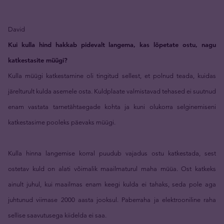
David
Kui kulla hind hakkab pidevalt langema, kas lõpetate ostu, nagu
katkestasite müügi?
Kulla müügi katkestamine oli tingitud sellest, et polnud teada, kuidas
järelturult kulda asemele osta. Kuldplaate valmistavad tehased ei suutnud
enam vastata tarnetähtaegade kohta ja kuni olukorra selginemiseni
katkestasime pooleks päevaks müügi.
Kulla hinna langemise korral puudub vajadus ostu katkestada, sest
ostetav kuld on alati võimalik maailmaturul maha müüa. Ost katkeks
ainult juhul, kui maailmas enam keegi kulda ei tahaks, seda pole aga
juhtunud viimase 2000 aasta jooksul. Paberraha ja elektrooniline raha
sellise saavutusega kiidelda ei saa.