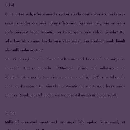
Indrek
Kui suurtes võlgades olevad riigid ei suuda omi võlgu ära maksta ja
ainus lahendus on neile hüperinflatsioon, kas siis neil, kes on enne
seda pangast laenu võtnud, on ka kergem oma võlga tasuda? Kui
raha kaotab kümme korda oma väärtusest, siis sisuliselt saab lanult
ühe nulli maha võtta!?
See ei pruugi nii olla, tõenäoliselt tõusevad koos inflatsiooniga ka
intressid. Kui meenutada 1980ndaid USA-s, mil inflatsioon oli
kahekohalistes numbrites, siis laenuintress oli ligi 25%, mis tähendas
seda, et 4 aastaga tuli ainuüksi protsentidena ära tasuda laenu enda
summa. Reaalsuses tähendas see tagatisest ilma jäämist ja pankrotti.
Urmas
Milliseid erinevaid meetmeid on riigid läbi ajaloo kasutanud, et