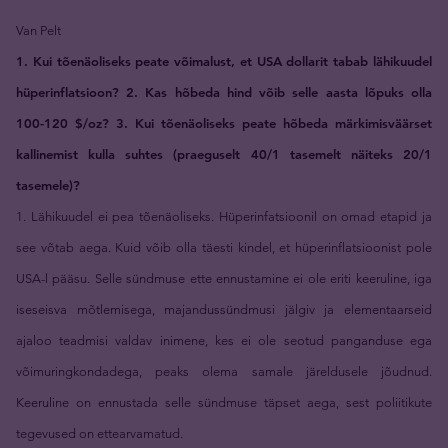
Van Pelt
1. Kui tõenäoliseks peate võimalust, et USA dollarit tabab lähikuudel
hüperinflatsioon? 2. Kas hõbeda hind võib selle aasta lõpuks olla
100-120 $/oz? 3. Kui tõenäoliseks peate hõbeda märkimisväärset
kallinemist kulla suhtes (praeguselt 40/1 tasemelt näiteks 20/1
tasemele)?
1. Lähikuudel ei pea tõenäoliseks. Hüperinfatsioonil on omad etapid ja
see võtab aega. Kuid võib olla täesti kindel, et hüperinflatsioonist pole
USA-l pääsu. Selle sündmuse ette ennustamine ei ole eriti keeruline, iga
iseseisva mõtlemisega, majandussündmusi jälgiv ja elementaarseid
ajaloo teadmisi valdav inimene, kes ei ole seotud panganduse ega
võimuringkondadega, peaks olema samale järeldusele jõudnud.
Keeruline on ennustada selle sündmuse täpset aega, sest poliitikute
tegevused on ettearvamatud.