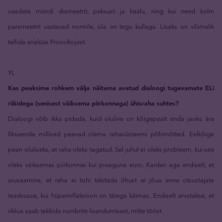
vaadata mündi diameetrit, paksust ja kaalu, ning kui need kolm
parameetrit vastavad normile, siis on tegu kullaga. Lisaks on võimalik
tellida analüüs Proovikojast.
YL
Kas peaksime rohkem välja näitama avatud dialoogi tugevamate ELi
riikidega (senisest väiksema piirkonnaga) ühisraha suhtes?
Dialoogi võib ikka pidada, kuid oluline on kõigepealt enda jaoks ära
fikseerida millised peavad olema rahasüsteemi põhimõtted. Eelkõige
pean oluliseks, et raha oleks tagatud. Sel juhul ei oleks probleem, kui see
oleks väiksemas piirkonnas kui praegune euro. Kardan aga endiselt, et
arusaamine, et raha ei tohi tekitada õhust ei jõua enne otsustajate
teadvusse, kui hüperinflatsioon on täiega käimas. Endiselt arvatakse, et
rikkus saab tekkida numbrite lisandumisest, mitte tööst.