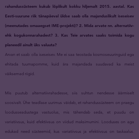
rahandussüsteem kukub lõplikult kokku hiljemalt 2015. aastal. Kas
Eesti-suurune riik tänapäeval üldse saab olla majanduslikult iseseisev
(meenutades omaaegset IME-projekti)? 2. Mida arvate nn. alternatiiv-
ehk kogukonnarahadest? 3. Kas Teie arvates saaks toimida kogu
planeedil ainult üks valuuta?
Arvan et saab olla iseseisev. Me ei saa teostada kosmoseuuringuid ega
ehitada tuumapomme, kuid ära majandada suudavad ka meist
väiksemad riigid.
Mis puutub alternatiivrahadesse, siis suhtun nendesse äärmiselt
soosivalt. Ühe teadlase uurimus väidab, et rahandussüsteem on praegu
loodusseadustega vastuolus, mis tähendab seda, et puudu on
variatiivsus, kuid efektiivsus on viidud maksimumini. Looduses on aga
edukad need süsteemid, kus variatiivsus ja efektiivsus on taskaalus.