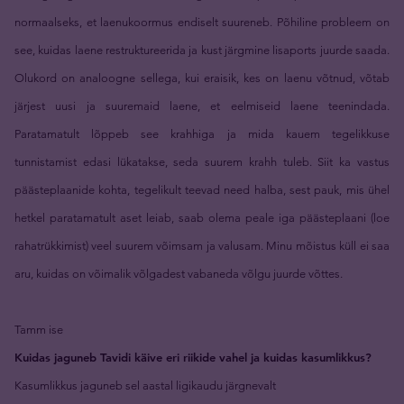
normaalseks, et laenukoormus endiselt suureneb. Põhiline probleem on
see, kuidas laene restruktureerida ja kust järgmine lisaports juurde saada.
Olukord on analoogne sellega, kui eraisik, kes on laenu võtnud, võtab
järjest uusi ja suuremaid laene, et eelmiseid laene teenindada.
Paratamatult lõppeb see krahhiga ja mida kauem tegelikkuse
tunnistamist edasi lükatakse, seda suurem krahh tuleb. Siit ka vastus
päästeplaanide kohta, tegelikult teevad need halba, sest pauk, mis ühel
hetkel paratamatult aset leiab, saab olema peale iga päästeplaani (loe
rahatrükkimist) veel suurem võimsam ja valusam. Minu mõistus küll ei saa
aru, kuidas on võimalik võlgadest vabaneda võlgu juurde võttes.
Tamm ise
Kuidas jaguneb Tavidi käive eri riikide vahel ja kuidas kasumlikkus?
Kasumlikkus jaguneb sel aastal ligikaudu järgnevalt