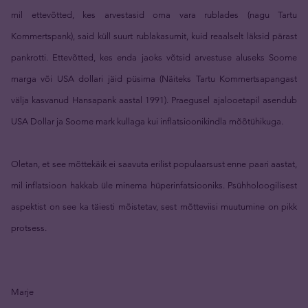
mil ettevõtted, kes arvestasid oma vara rublades (nagu Tartu
Kommertspank), said küll suurt rublakasumit, kuid reaalselt läksid pärast
pankrotti. Ettevõtted, kes enda jaoks võtsid arvestuse aluseks Soome
marga või USA dollari jäid püsima (Näiteks Tartu Kommertsapangast
välja kasvanud Hansapank aastal 1991). Praegusel ajalooetapil asendub
USA Dollar ja Soome mark kullaga kui inflatsioonikindla mõõtühikuga.
Oletan, et see mõttekäik ei saavuta erilist populaarsust enne paari aastat,
mil inflatsioon hakkab üle minema hüperinfatsiooniks. Psühholoogilisest
aspektist on see ka täiesti mõistetav, sest mõtteviisi muutumine on pikk
protsess.
Marje