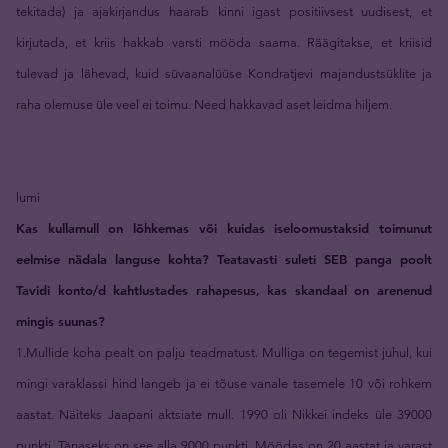
tekitada) ja ajakirjandus haarab kinni igast positiivsest uudisest, et
kirjutada, et kriis hakkab varsti mööda saama. Räägitakse, et kriisid
tulevad ja lähevad, kuid süvaanalüüse Kondratjevi majandustsüklite ja
raha olemuse üle veel ei toimu. Need hakkavad aset leidma hiljem.
lumi
Kas kullamull on lõhkemas või kuidas iseloomustaksid toimunut
eelmise nädala languse kohta? Teatavasti suleti SEB panga poolt
Tavidi konto/d kahtlustades rahapesus, kas skandaal on arenenud
mingis suunas?
1.Mullide koha pealt on palju teadmatust. Mulliga on tegemist juhul, kui
mingi varaklassi hind langeb ja ei tõuse vanale tasemele 10 või rohkem
aastat. Näiteks Jaapani aktsiate mull. 1990 oli Nikkei indeks üle 39000
punkti. Tänaseks on see alla 9000 punkti. Möödas on 20 aastat ja varast