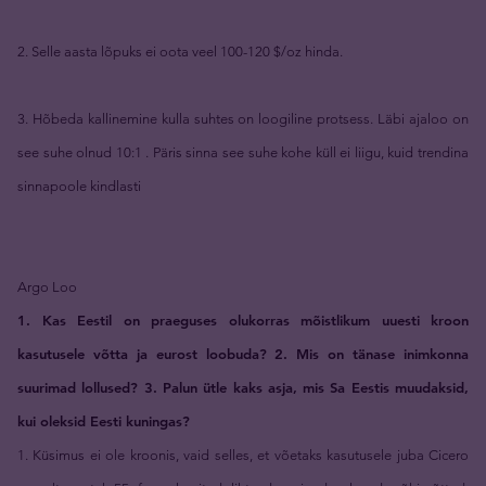
2. Selle aasta lõpuks ei oota veel 100-120 $/oz hinda.
3. Hõbeda kallinemine kulla suhtes on loogiline protsess. Läbi ajaloo on
see suhe olnud 10:1 . Päris sinna see suhe kohe küll ei liigu, kuid trendina
sinnapoole kindlasti
Argo Loo
1. Kas Eestil on praeguses olukorras mõistlikum uuesti kroon
kasutusele võtta ja eurost loobuda? 2. Mis on tänase inimkonna
suurimad lollused? 3. Palun ütle kaks asja, mis Sa Eestis muudaksid,
kui oleksid Eesti kuningas?
1. Küsimus ei ole kroonis, vaid selles, et võetaks kasutusele juba Cicero