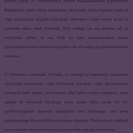
pooolt aastal 55 formuleeritud lihtsad majandusalased põhimõtted.
Riigieelarve peab olema tasakaalus, raha peab olema tagatud, maksud
olgu madalad ja võlgade hulk peab vähenema. Lisaks mainis ta ka, et
ametnike ülbus tuleb lõpetada. Pole midagi uut siin päikese all. Ja
hoolimata sellest, et see tõde on juba aastatuhandeid teada,
ignoreeritakse seda ilusate loosungite sildi all praegu ja ignoreeritakse ka
tulevikus.
2. Inimkonna suurimaks lolluseks on energia ja teadmiste suunamine
sõjalisteks kulutusteks, mitte inimkonna arenguks. Juba gravitatsiooni
uuringuid tehti selleks, et arvutada välja kahuri mürsu trajektoor, mitte
selleks et inimesed Apolloga kuule saata. Minu jaoks on siin
psühholoogiliselt tegemist lapsepõlve kinni jäämisega, sest enne
puberteediiga tahavad kõik luuremänge mängida. Täiskasvanud, eetiliselt
ja moraalselt arenenud inimese juures tundub see aga kummaline.