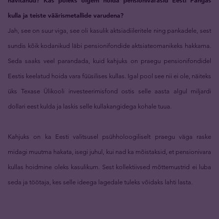
hävitanud? Kas poleks õigem hoida pensionivarasid Eesti Pangas
kulla ja teiste väärismetallide varudena?
Jah, see on suur viga, see oli kasulik aktsiadiileritele ning pankadele, sest
sundis kõik kodanikud läbi pensionifondide aktsiateomanikeks hakkama.
Seda saaks veel parandada, kuid kahjuks on praegu pensionifondidel
Eestis keelatud hoida vara füüsilises kullas. Igal pool see nii ei ole, näiteks
üks Texase Ülikooli investeerimisfond ostis selle aasta algul miljardi
dollari eest kulda ja laskis selle kullakangidega kohale tuua.
Kahjuks on ka Eesti valitsusel psühholoogiliselt praegu väga raske
midagi muutma hakata, isegi juhul, kui nad ka mõistaksid, et pensionivara
kullas hoidmine oleks kasulikum. Sest kollektiivsed mõttemustrid ei luba
seda ja töötaja, kes selle ideega lagedale tuleks võidaks lahti lasta.