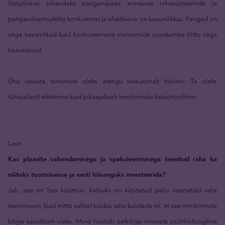
Variatiivsus tähendaks panganduses erinevate rahasüsteemide ja
pangandusmudelite konkurentsi ja efektiivsus on kasumlikkus. Pangad on
väga kasumlikud kuid konkureerivate süsteemide puudumise tõttu väga
haavatavad.
Ühe valuuta tomimine oleks arengu seisukohalt hävitav. Ta oleks
lühiajaliselt efektiivne kuid pikaajaliselt inimkonnale katastroofiline.
Lauri
Kas plaanite vahendamisega ja spekuleerimisega teenitud raha ka
näiteks tootmisesse ja eesti hüvanguks investeerida?
Jah, see on hea küsimus. Kahjuks on kirjutatud palju raamatuid raha
teenimisest, kuid mitte sellest kuidas raha kulutada nii, et see inimkonnale
kõige kasulikum oleks. Mind huvitab eelkõige inimeste psühholoogiline