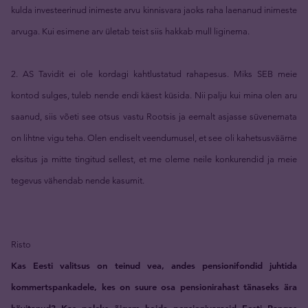
kulda investeerinud inimeste arvu kinnisvara jaoks raha laenanud inimeste
arvuga. Kui esimene arv ületab teist siis hakkab mull liginema.
2. AS Tavidit ei ole kordagi kahtlustatud rahapesus. Miks SEB meie
kontod sulges, tuleb nende endi käest küsida. Nii palju kui mina olen aru
saanud, siis võeti see otsus vastu Rootsis ja eemalt asjasse süvenemata
on lihtne vigu teha. Olen endiselt veendumusel, et see oli kahetsusväärne
eksitus ja mitte tingitud sellest, et me oleme neile konkurendid ja meie
tegevus vähendab nende kasumit.
Risto
Kas Eesti valitsus on teinud vea, andes pensionifondid juhtida
kommertspankadele, kes on suure osa pensionirahast tänaseks ära