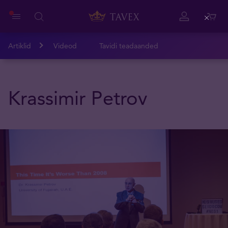
Close
Artiklid
Videod
Tavidi teadaanded
Krassimir Petrov