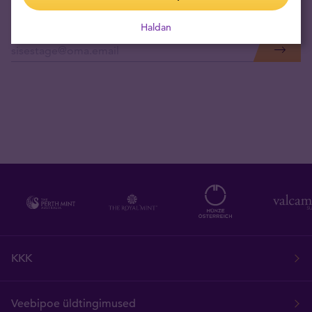
Haldan
Tellige uudised otse oma e-postkasti
KKK
Veebipoe üldtingimused