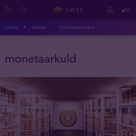
Close
Artiklid
Videod
Tavidi teadaanded
monetaarkuld