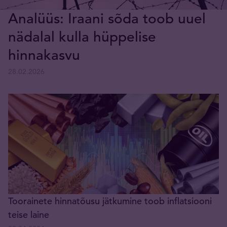
Analüüs: Iraani sõda toob uuel
nädalal kulla hüppelise
hinnakasvu
28.02.2026
Toorainete hinnatõusu jätkumine toob inflatsiooni
teise laine