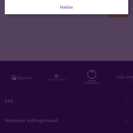
Tellige uudised otse oma e-postkasti
Haldan
KKK
Veebipoe üldtingimused