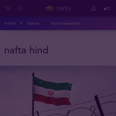
Close
Artiklid
Videod
Tavidi teadaanded
nafta hind