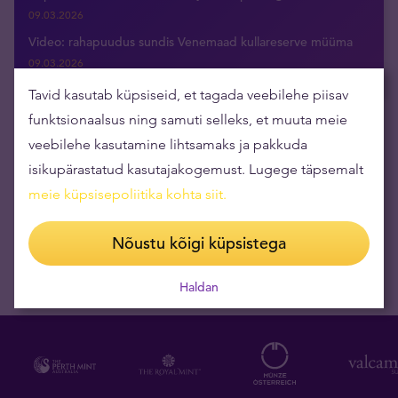
09.03.2026
Video: rahapuudus sundis Venemaad kullareserve müüma
09.03.2026
Tavid kasutab küpsiseid, et tagada veebilehe piisav
funktsionaalsus ning samuti selleks, et muuta meie
veebilehe kasutamine lihtsamaks ja pakkuda
Tellige uudised otse oma e-postkasti
isikupärastatud kasutajakogemust. Lugege täpsemalt
meie küpsisepoliitika kohta siit
.
Nõustu kõigi küpsistega
Haldan