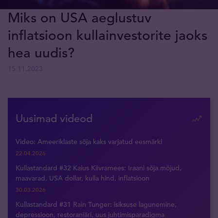
Miks on USA aeglustuv
inflatsioon kullainvestorite jaoks
hea uudis?
15.11.2023
Uusimad videod
Video: Ameeriklaste sõja kaks varjatud eesmärki
22.04.2026
Kullastandard #32 Kaius Kiivramees: Iraani sõja mõjud,
maavarad, USA dollar, kulla hind, inflatsioon
30.03.2026
Kullastandard #31 Rain Tunger: isiksuse lagunemine,
depressioon, restoraniäri, uus juhtimisparadigma