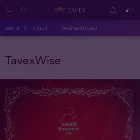
Close
Artiklid
Videod
Tavidi teadaanded
TavexWise