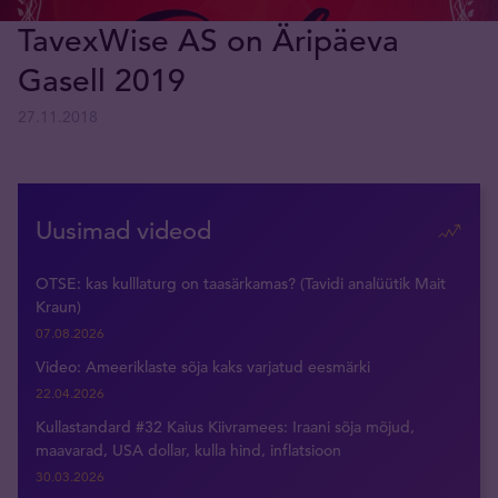
TavexWise AS on Äripäeva
Gasell 2019
27.11.2018
Uusimad videod
OTSE: kas kulllaturg on taasärkamas? (Tavidi analüütik Mait
Kraun)
07.08.2026
Video: Ameeriklaste sõja kaks varjatud eesmärki
22.04.2026
Kullastandard #32 Kaius Kiivramees: Iraani sõja mõjud,
maavarad, USA dollar, kulla hind, inflatsioon
30.03.2026