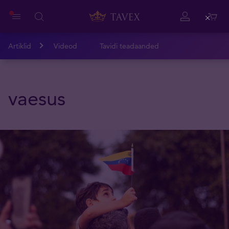
Close
Artiklid
Videod
Tavidi teadaanded
vaesus