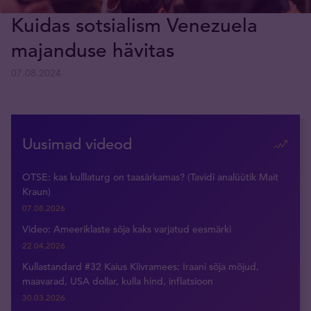
Kuidas sotsialism Venezuela
majanduse hävitas
07.08.2024
Uusimad videod
OTSE: kas kulllaturg on taasärkamas? (Tavidi analüütik Mait
Kraun)
07.08.2026
Video: Ameeriklaste sõja kaks varjatud eesmärki
22.04.2026
Kullastandard #32 Kaius Kiivramees: Iraani sõja mõjud,
maavarad, USA dollar, kulla hind, inflatsioon
30.03.2026