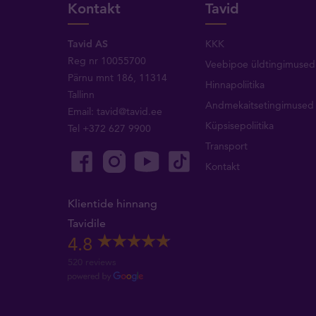
Kontakt
Tavid
Tavid AS
KKK
Reg nr 10055700
Veebipoe üldtingimused
Pärnu mnt 186, 11314
Hinnapoliitika
Tallinn
Andmekaitsetingimused
Email:
tavid@tavid.ee
Küpsisepoliitika
Tel
+372 627 9900
Transport
Kontakt
Klientide hinnang
Tavidile
4.8
520 reviews