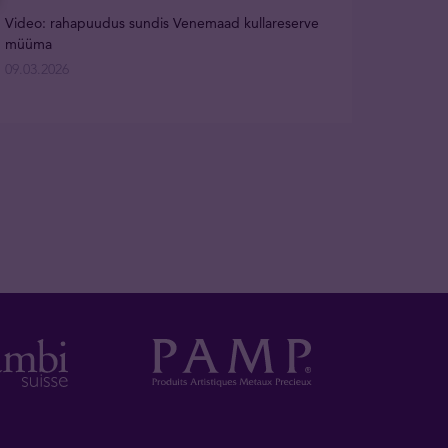
Video: rahapuudus sundis Venemaad kullareserve
müüma
09.03.2026