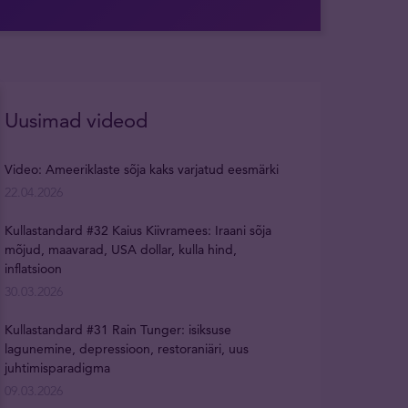
Uusimad videod
Video: Ameeriklaste sõja kaks varjatud eesmärki
22.04.2026
Kullastandard #32 Kaius Kiivramees: Iraani sõja
mõjud, maavarad, USA dollar, kulla hind,
inflatsioon
30.03.2026
Kullastandard #31 Rain Tunger: isiksuse
lagunemine, depressioon, restoraniäri, uus
juhtimisparadigma
09.03.2026