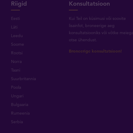
Riigid
Konsultatsioon
Eesti
Kui Teil on küsimusi või soovite
lisainfot, broneerige aeg
Läti
konsultatsiooniks või
võtke meieg
Leedu
otse ühendust
.
Soome
Broneerige konsultatsioon!
Rootsi
Norra
Taani
Suurbritannia
Poola
Ungari
Bulgaaria
Rumeenia
Serbia