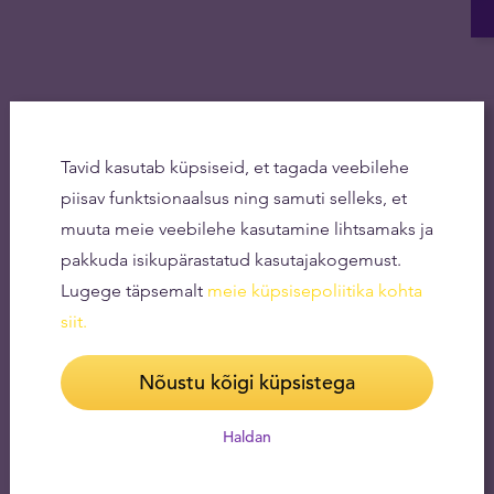
Tavid kasutab küpsiseid, et tagada veebilehe
piisav funktsionaalsus ning samuti selleks, et
muuta meie veebilehe kasutamine lihtsamaks ja
pakkuda isikupärastatud kasutajakogemust.
Lugege täpsemalt
meie küpsisepoliitika kohta
siit
.
Nõustu kõigi küpsistega
Haldan