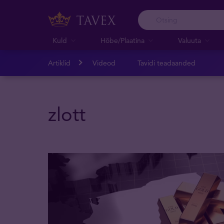
Kuld
Hõbe/Plaatina
Valuuta
Artiklid
Videod
Tavidi teadaanded
zlott