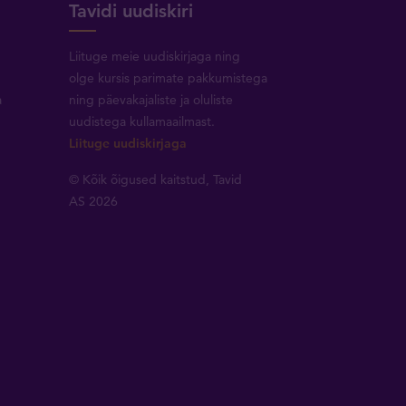
Tavidi uudiskiri
Liituge meie uudiskirjaga ning
olge kursis parimate pakkumistega
a
ning päevakajaliste ja oluliste
uudistega kullamaailmast.
Liituge uudiskirjaga
© Kõik õigused kaitstud, Tavid
AS 2026