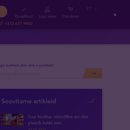
ET
Graafikud
Logi sisse
Ostukorv
Close
+372 627 9900
lige uudised otse oma e-postkasti
Soovitame artikleid
Suur küsitlus: rekordiline arv riike
plaanib kulda osta
17.06.2026