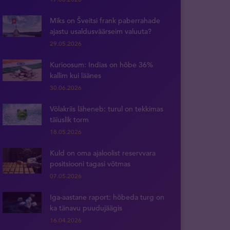
Miks on Šveitsi frank paberrahade
ajastu usaldusväärseim valuuta?
29.05.2026
Kurioosum: Indias on hõbe 36%
kallim kui läänes
30.06.2026
Võlakriis läheneb: turul on tekkimas
täiuslik torm
18.05.2026
Kuld on oma ajaloolist reservvara
positsiooni tagasi võtmas
07.05.2026
Iga-aastane raport: hõbeda turg on
ka tänavu puudujäägis
16.04.2026