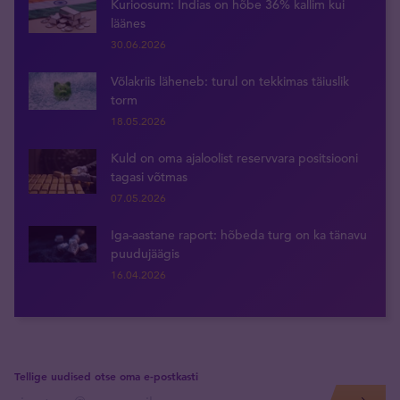
Kurioosum: Indias on hõbe 36% kallim kui
läänes
30.06.2026
Võlakriis läheneb: turul on tekkimas täiuslik
torm
18.05.2026
Kuld on oma ajaloolist reservvara positsiooni
tagasi võtmas
07.05.2026
Iga-aastane raport: hõbeda turg on ka tänavu
puudujäägis
16.04.2026
Tellige uudised otse oma e-postkasti