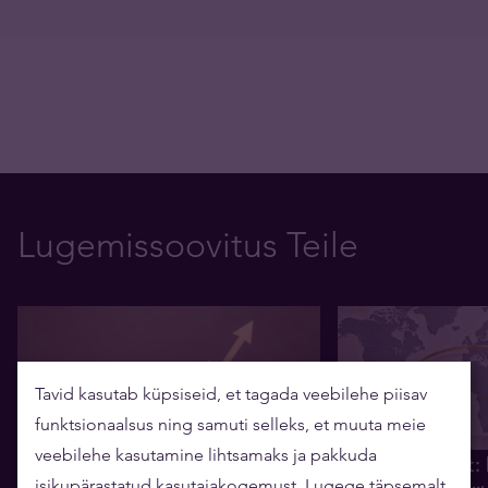
Lugemissoovitus Teile
Tavid kasutab küpsiseid, et tagada veebilehe piisav
funktsionaalsus ning samuti selleks, et muuta meie
veebilehe kasutamine lihtsamaks ja pakkuda
Analüüs: kullaturul toimus poole
Kulla Q2 raport: 
isikupärastatud kasutajakogemust. Lugege täpsemalt