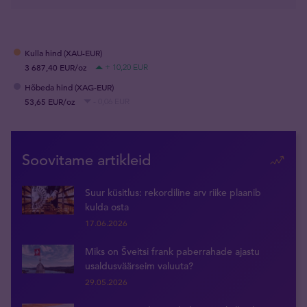
Kulla hind (XAU-EUR)
3 687,40 EUR/oz
+ 10,20 EUR
Hõbeda hind (XAG-EUR)
53,65 EUR/oz
- 0,06 EUR
Soovitame artikleid
Suur küsitlus: rekordiline arv riike plaanib
kulda osta
17.06.2026
Miks on Šveitsi frank paberrahade ajastu
usaldusväärseim valuuta?
29.05.2026