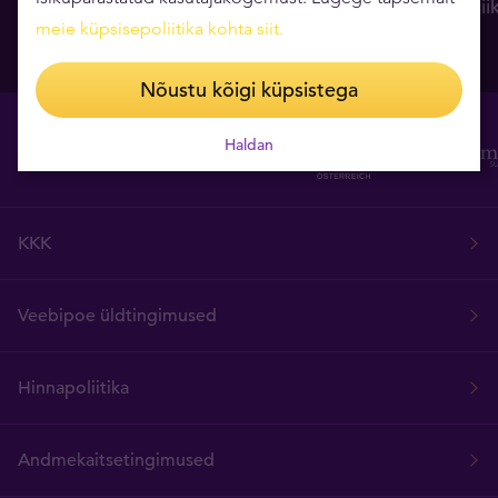
aasta olulisim läbimurre
raskuskese on lii
meie küpsisepoliitika kohta siit
.
06.08.2026
03.08.2026
Nõustu kõigi küpsistega
Haldan
KKK
Veebipoe üldtingimused
Hinnapoliitika
Andmekaitsetingimused