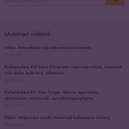
Uusimad videod
Video: Ameeriklaste sõja kaks varjatud eesmärki
22.04.2026
Kullastandard #32 Kaius Kiivramees: Iraani sõja mõjud, maavarad,
USA dollar, kulla hind, inflatsioon
30.03.2026
Kullastandard #31 Rain Tunger: isiksuse lagunemine,
depressioon, restoraniäri, uus juhtimisparadigma
09.03.2026
Video: rahapuudus sundis Venemaad kullareserve müüma
09.03.2026