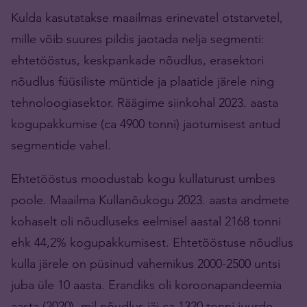
Kulda kasutatakse maailmas erinevatel otstarvetel,
mille võib suures pildis jaotada nelja segmenti:
ehtetööstus, keskpankade nõudlus, erasektori
nõudlus füüsiliste müntide ja plaatide järele ning
tehnoloogiasektor. Räägime siinkohal 2023. aasta
kogupakkumise (ca 4900 tonni) jaotumisest antud
segmentide vahel.
Ehtetööstus moodustab kogu kullaturust umbes
poole. Maailma Kullanõukogu 2023. aasta andmete
kohaselt oli nõudluseks eelmisel aastal 2168 tonni
ehk 44,2% kogupakkumisest. Ehtetööstuse nõudlus
kulla järele on püsinud vahemikus 2000-2500 untsi
juba üle 10 aasta. Erandiks oli koroonapandeemia
aasta (2020), mil nõudlus jäi ca 1320 tonni juurde.