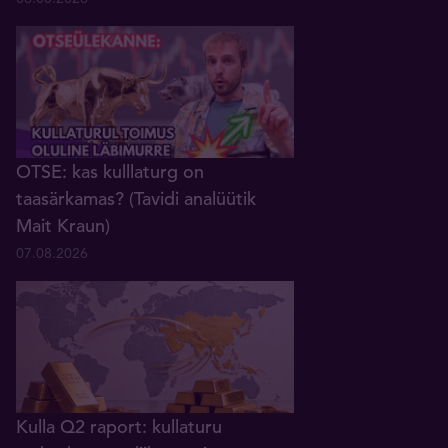
OTSE: kas kulllaturg on
taasärkamas? (Tavidi analüütik
Mait Kraun)
07.08.2026
Kulla Q2 raport: kullaturu