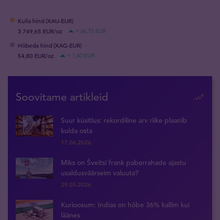
Kulla hind (XAU-EUR)
3 749,65 EUR/oz
+ 66,75 EUR
Hõbeda hind (XAG-EUR)
54,80 EUR/oz
+ 1,40 EUR
Soovitame artikleid
Suur küsitlus: rekordiline arv riike plaanib
kulda osta
17.06.2026
Miks on Šveitsi frank paberrahade ajastu
usaldusväärseim valuuta?
29.05.2026
Kurioosum: Indias on hõbe 36% kallim kui
läänes