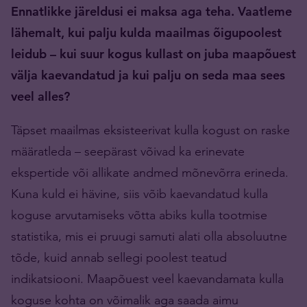
Ennatlikke järeldusi ei maksa aga teha. Vaatleme
lähemalt, kui palju kulda maailmas õigupoolest
leidub – kui suur kogus kullast on juba maapõuest
välja kaevandatud ja kui palju on seda maa sees
veel alles?
Täpset maailmas eksisteerivat kulla kogust on raske
määratleda – seepärast võivad ka erinevate
ekspertide või allikate andmed mõnevõrra erineda.
Kuna kuld ei hävine, siis võib kaevandatud kulla
koguse arvutamiseks võtta abiks kulla tootmise
statistika, mis ei pruugi samuti alati olla absoluutne
tõde, kuid annab sellegi poolest teatud
indikatsiooni. Maapõuest veel kaevandamata kulla
koguse kohta on võimalik aga saada aimu