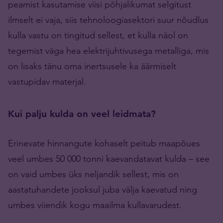
peamist kasutamise viisi põhjalikumat selgitust
ilmselt ei vaja, siis tehnoloogiasektori suur nõudlus
kulla vastu on tingitud sellest, et kulla näol on
tegemist väga hea elektrijuhtivusega metalliga, mis
on lisaks tänu oma inertsusele ka äärmiselt
vastupidav materjal.
Kui palju kulda on veel leidmata?
Erinevate hinnangute kohaselt peitub maapõues
veel umbes 50 000 tonni kaevandatavat kulda – see
on vaid umbes üks neljandik sellest, mis on
aastatuhandete jooksul juba välja kaevatud ning
umbes viiendik kogu maailma kullavarudest.