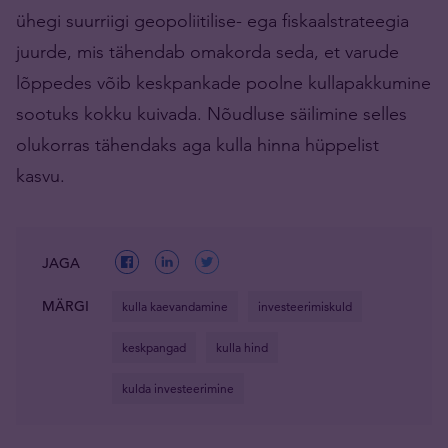
ühegi suurriigi geopoliitilise- ega fiskaalstrateegia
juurde, mis tähendab omakorda seda, et varude
lõppedes võib keskpankade poolne kullapakkumine
sootuks kokku kuivada. Nõudluse säilimine selles
olukorras tähendaks aga kulla hinna hüppelist
kasvu.
JAGA
MÄRGI
kulla kaevandamine
investeerimiskuld
keskpangad
kulla hind
kulda investeerimine