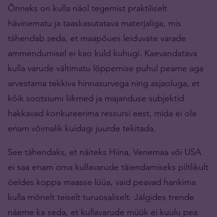
Õnneks on kulla näol tegemist praktiliselt
hävinematu ja taaskasutatava materjaliga, mis
tähendab seda, et maapõues leiduvate varade
ammendumisel ei kao kuld kuhugi. Kaevandatava
kulla varude vältimatu lõppemise puhul peame aga
arvestama tekkiva hinnasurvega ning asjaoluga, et
kõik sootsiumi liikmed ja majanduse subjektid
hakkavad konkureerima ressursi eest, mida ei ole
enam võimalik kuidagi juurde tekitada.
See tähendaks, et näiteks Hiina, Venemaa või USA
ei saa enam oma kullavarude täiendamiseks piltlikult
öeldes koppa maasse lüüa, vaid peavad hankima
kulla mõnelt teiselt turuosaliselt. Jälgides trende
näeme ka seda, et kullavarude müük ei kuulu pea