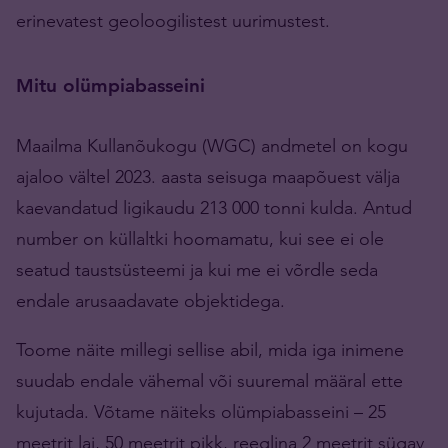
erinevatest geoloogilistest uurimustest.
Mitu olümpiabasseini
Maailma Kullanõukogu (WGC) andmetel on kogu
ajaloo vältel 2023. aasta seisuga maapõuest välja
kaevandatud ligikaudu 213 000 tonni kulda. Antud
number on küllaltki hoomamatu, kui see ei ole
seatud taustsüsteemi ja kui me ei võrdle seda
endale arusaadavate objektidega.
Toome näite millegi sellise abil, mida iga inimene
suudab endale vähemal või suuremal määral ette
kujutada. Võtame näiteks olümpiabasseini – 25
meetrit lai, 50 meetrit pikk, reeglina 2 meetrit sügav