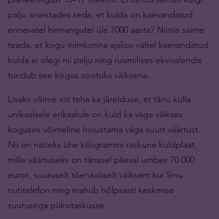
palju arvestades seda, et kulda on kaevandatud
erinevatel hinnangutel üle 7000 aasta? Niisiis saime
teada, et kogu inimkonna ajaloo vältel kaevandatud
kulda ei olegi nii palju ning ruumilises ekvivalendis
tundub see kogus sootuks väiksena.
Lisaks võime siit teha ka järelduse, et tänu kulla
unikaalsele erikaalule on kuld ka väga väikses
koguses võimeline hoiustama väga suurt väärtust.
Nii on näiteks ühe kilogrammi raskune kuldplaat,
mille väärtuseks on tänasel päeval umbes 70 000
eurot, suuruselt tõenäoliselt väiksem kui Sinu
nutitelefon ning mahub hõlpsasti keskmise
suurusega püksitaskusse.