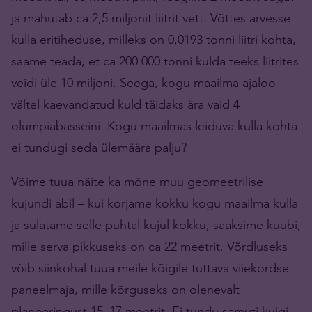
ja mahutab ca 2,5 miljonit liitrit vett. Võttes arvesse
kulla eritiheduse, milleks on 0,0193 tonni liitri kohta,
saame teada, et ca 200 000 tonni kulda teeks liitrites
veidi üle 10 miljoni. Seega, kogu maailma ajaloo
vältel kaevandatud kuld täidaks ära vaid 4
olümpiabasseini. Kogu maailmas leiduva kulla kohta
ei tundugi seda ülemäära palju?
Võime tuua näite ka mõne muu geomeetrilise
kujundi abil – kui korjame kokku kogu maailma kulla
ja sulatame selle puhtal kujul kokku, saaksime kuubi,
mille serva pikkuseks on ca 22 meetrit. Võrdluseks
võib siinkohal tuua meile kõigile tuttava viiekordse
paneelmaja, mille kõrguseks on olenevalt
planeeringust 15–17 meetrit. Ei tundu samuti kuigi