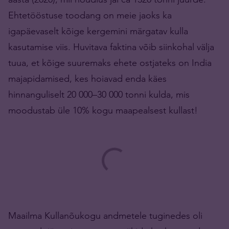
Ehtetööstuse toodang on meie jaoks ka
igapäevaselt kõige kergemini märgatav kulla
kasutamise viis. Huvitava faktina võib siinkohal välja
tuua, et kõige suuremaks ehete ostjateks on India
majapidamised, kes hoiavad enda käes
hinnanguliselt 20 000–30 000 tonni kulda, mis
moodustab üle 10% kogu maapealsest kullast!
Maailma Kullanõukogu andmetele tuginedes oli