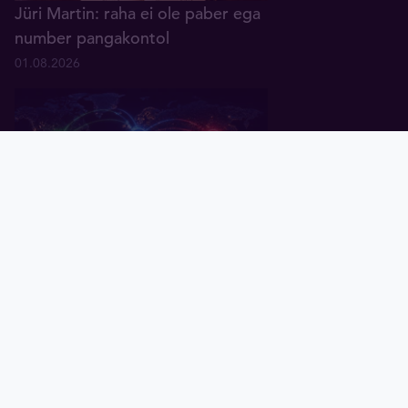
Jüri Martin: raha ei ole paber ega
number pangakontol
01.08.2026
Pealeht
Kuld
Hõbe
Valuuta
Graafik
Uudised
Tavid ID
Küsitlus: keskpangad ootavad
rahanduses "multipolaarse"
maailma tulekut
07.07.2026