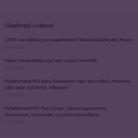
Uusimad videod
OTSE: kas kulllaturg on taasärkamas? (Tavidi analüütik Mait Kraun)
07.08.2026
Video: Ameeriklaste sõja kaks varjatud eesmärki
22.04.2026
Kullastandard #32 Kaius Kiivramees: Iraani sõja mõjud, maavarad,
USA dollar, kulla hind, inflatsioon
30.03.2026
Kullastandard #31 Rain Tunger: isiksuse lagunemine,
depressioon, restoraniäri, uus juhtimisparadigma
09.03.2026