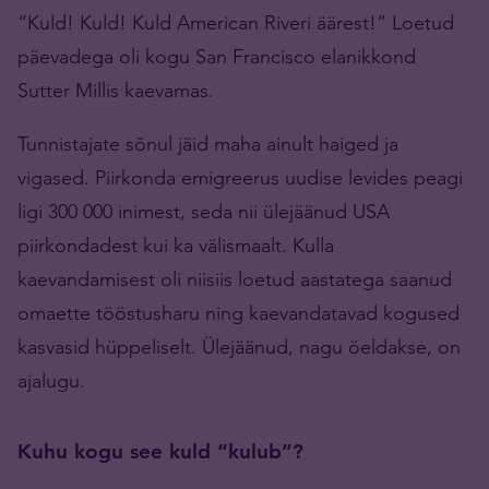
“Kuld! Kuld! Kuld American Riveri äärest!” Loetud
päevadega oli kogu San Francisco elanikkond
Sutter Millis kaevamas.
Tunnistajate sõnul jäid maha ainult haiged ja
vigased. Piirkonda emigreerus uudise levides peagi
ligi 300 000 inimest, seda nii ülejäänud USA
piirkondadest kui ka välismaalt. Kulla
kaevandamisest oli niisiis loetud aastatega saanud
omaette tööstusharu ning kaevandatavad kogused
kasvasid hüppeliselt. Ülejäänud, nagu öeldakse, on
ajalugu.
Kuhu kogu see kuld “kulub”?