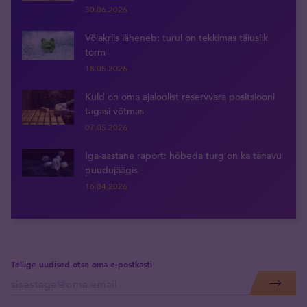
30.06.2026
Võlakriis läheneb: turul on tekkimas täiuslik
torm
18.05.2026
Kuld on oma ajaloolist reservvara positsiooni
tagasi võtmas
07.05.2026
Iga-aastane raport: hõbeda turg on ka tänavu
puudujäägis
16.04.2026
Tellige uudised otse oma e-postkasti