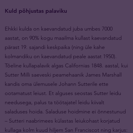
Kuld põhjustas palaviku
Ehkki kulda on kaevandatud juba umbes 7000
aastat, on 90% kogu maailma kullast kaevandatud
pärast 19. sajandi keskpaika (ning üle kahe
kolmandiku on kaevandatud peale aastat 1950).
Tõeline kullapalavik algas Californias 1848. aastal, kui
Sutter Milli saeveski peamehaanik James Marshall
kandis oma ülemusele Johann Sutterile ette
ootamatust leiust. Et alguses seostas Sutter leidu
needusega, palus ta töötajatel leidu kiivalt
saladuses hoida. Saladuse hoidmine ei õnnestunud
– Sutteri naabrimees külastas leiukohast korjatud
kullaga kolm kuud hiljem San Franciscot ning karjus: