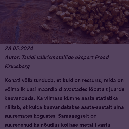
28.05.2024
Autor: Tavidi väärismetallide ekspert Freed
Kruusberg
Kohati võib tunduda, et kuld on ressurss, mida on
võimalik uusi maardlaid avastades lõputult juurde
kaevandada. Ka viimase kümne aasta statistika
näitab, et kulda kaevandatakse aasta-aastalt aina
suuremates kogustes. Samaaegselt on
suurenenud ka nõudlus kollase metalli vastu.