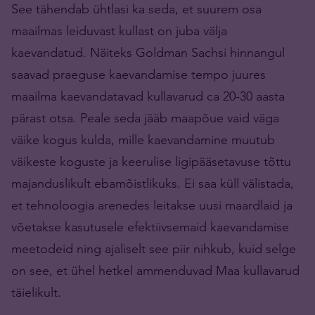
See tähendab ühtlasi ka seda, et suurem osa
maailmas leiduvast kullast on juba välja
kaevandatud. Näiteks Goldman Sachsi hinnangul
saavad praeguse kaevandamise tempo juures
maailma kaevandatavad kullavarud ca 20-30 aasta
pärast otsa. Peale seda jääb maapõue vaid väga
väike kogus kulda, mille kaevandamine muutub
väikeste koguste ja keerulise ligipääsetavuse tõttu
majanduslikult ebamõistlikuks. Ei saa küll välistada,
et tehnoloogia arenedes leitakse uusi maardlaid ja
võetakse kasutusele efektiivsemaid kaevandamise
meetodeid ning ajaliselt see piir nihkub, kuid selge
on see, et ühel hetkel ammenduvad Maa kullavarud
täielikult.