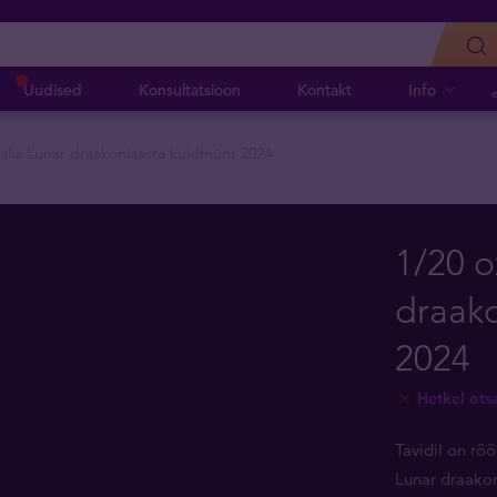
Uudised
Konsultatsioon
Kontakt
Info
aalia Lunar draakoniaasta kuldmünt 2024
1/20 o
draak
2024
Hetkel ots
Tavidil on rõ
Lunar draakon