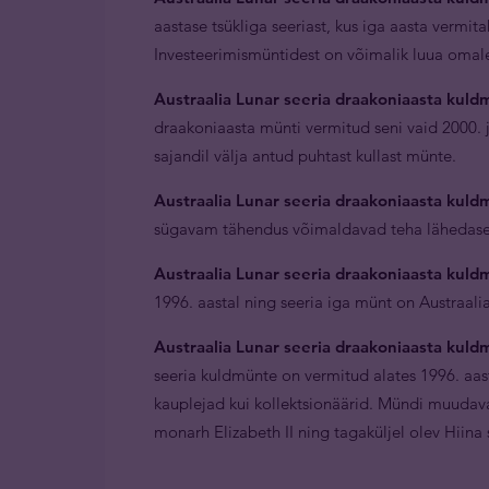
aastase tsükliga seeriast, kus iga aasta vermit
Investeerimismüntidest on võimalik luua omale
Austraalia Lunar seeria draakoniaasta kuld
draakoniaasta münti vermitud seni vaid 2000. 
sajandil välja antud puhtast kullast münte.
Austraalia Lunar seeria draakoniaasta kuldm
sügavam tähendus võimaldavad teha lähedasele
Austraalia Lunar seeria draakoniaasta kuld
1996. aastal ning seeria iga münt on Austraali
Austraalia Lunar seeria draakoniaasta kul
seeria kuldmünte on vermitud alates 1996. aast
kauplejad kui kollektsionäärid. Mündi muudav
monarh Elizabeth II ning tagaküljel olev Hiina