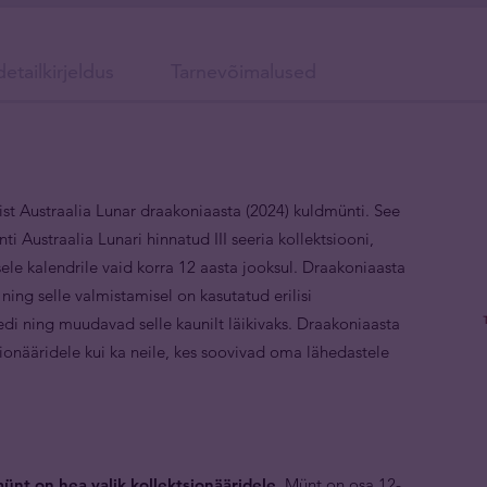
etailkirjeldus
Tarnevõimalused
st Austraalia Lunar draakoniaasta (2024) kuldmünti. See
i Austraalia Lunari hinnatud III seeria kollektsiooni,
sele kalendrile vaid korra 12 aasta jooksul. Draakoniaasta
ing selle valmistamisel on kasutatud erilisi
di ning muudavad selle kaunilt läikivaks. Draakoniaasta
sionääridele kui ka neile, kes soovivad oma lähedastele
ünt on hea valik kollektsionääridele.
Münt on osa 12-