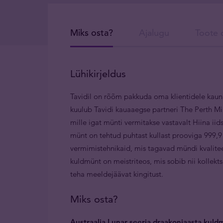
Miks osta?
Ajalugu
Toote d
Lühikirjeldus
Tavidil on rõõm pakkuda oma klientidele kauni
kuulub Tavidi kauaaegse partneri The Perth Mint
mille igat münti vermitakse vastavalt Hiina iid
münt on tehtud puhtast kullast prooviga 999,9 n
vermimistehnikaid, mis tagavad mündi kvalitee
kuldmünt on meistriteos, mis sobib nii kollekt
teha meeldejäävat kingitust.
Miks osta?
Austraalia Lunar seeria draakoniaasta kuldm