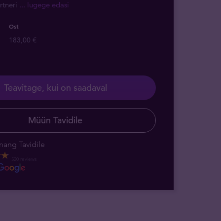
rtneri
... lugege edasi
Ost
183,00 €
Teavitage, kui on saadaval
Müün Tavidile
nang Tavidile
520 reviews