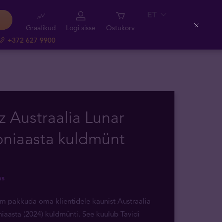
ET
Graafikud
Logi sisse
Ostukorv
Close
+372 627 9900
z Austraalia Lunar
oniaasta kuldmünt
as
õm pakkuda oma klientidele kaunist Austraalia
iaasta (2024) kuldmünti. See kuulub Tavidi