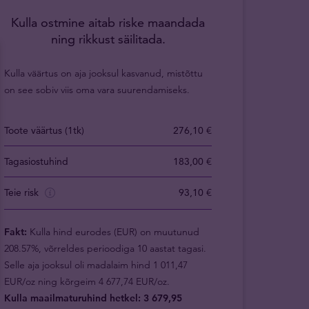
Kulla ostmine aitab riske maandada
ning rikkust säilitada.
Kulla väärtus on aja jooksul kasvanud, mistõttu
on see sobiv viis oma vara suurendamiseks.
Toote väärtus (1tk)
276,10 €
Tagasiostuhind
183,00 €
Teie risk
93,10 €
Fakt:
Kulla hind eurodes (EUR) on muutunud
208.57%, võrreldes perioodiga 10 aastat tagasi.
Selle aja jooksul oli madalaim hind 1 011,47
EUR/oz ning kõrgeim 4 677,74 EUR/oz.
Kulla maailmaturuhind hetkel: 3 679,95