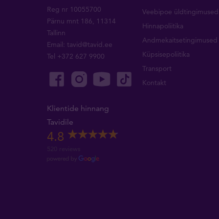
Reg nr 10055700
Veebipoe üldtingimused
Pärnu mnt 186, 11314
Hinnapoliitika
Tallinn
Andmekaitsetingimused
Email:
tavid@tavid.ee
Küpsisepoliitika
Tel
+372 627 9900
Transport
Kontakt
Klientide hinnang
Tavidile
4.8
520 reviews