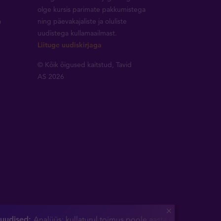
olge kursis parimate pakkumistega
a
ning päevakajaliste ja oluliste
uudistega kullamaailmast.
Liituge uudiskirjaga
© Kõik õigused kaitstud, Tavid
AS 2026
uudised:
Analüüs: kullaturul toimus poole aasta olulisim läbim