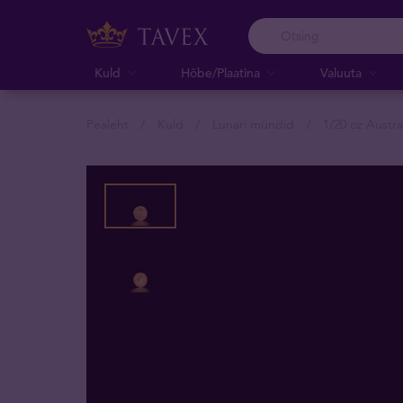
Kuld
Hõbe/Plaatina
Valuuta
Pealeht
Kuld
Lunari mündid
1/20 oz Austr