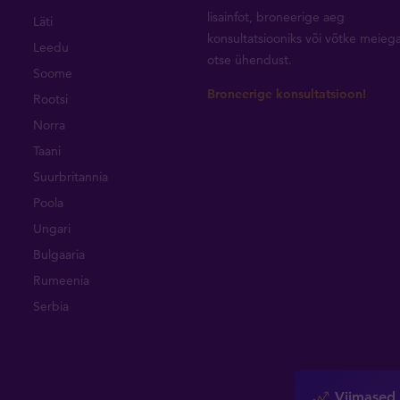
lisainfot, broneerige aeg
Läti
konsultatsiooniks või
võtke meieg
Leedu
otse ühendust
.
Soome
Broneerige konsultatsioon!
Rootsi
Norra
Taani
Suurbritannia
Poola
Ungari
Bulgaaria
Rumeenia
Serbia
Viimased 