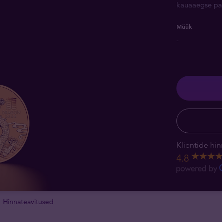
kauaaegse pa
Müük
-
Klientide hin
4.8
Hinnateavitused