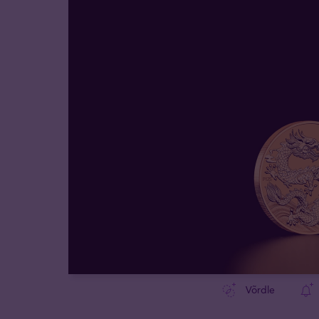
Võrdle