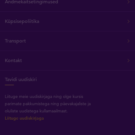
Andmekaitsetingimused
Küpsisepoliitika
Transport
Kontakt
Tavidi uudiskiri
Liituge meie uudiskirjaga ning olge kursis
parimate pakkumistega ning päevakajaliste ja
oluliste uudistega kullamaailmast.
Liituge uudiskirjaga