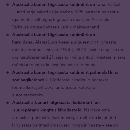
Austraalia Lunari tiigriaasta kuldmünt on raha.
Kullast
Lunari sarja hakati välja andma 1996. aastal ning seeria
iga münt, sealhulgas tiigriaasta münt, on Austraalia
Valitsuse otsuse kohaselt kehtiv maksevahend.
Austraalia Lunari tiigriaasta kuldmünt on
haruldane.
Alates Lunari-seeria algusest on tiigriaasta
münti vermitud seni vaid 1998. ja 2010. aastal ning see on
üks haruldasemaid 21. sajandil välja antud investeerimiseks
mõeldud puhtast kullast üheuntsiseid münte.
Austraalia Lunari tiigriaasta kuldmünt põhineb Hiina
sodiaagikalendril.
Tiigriaastal sündinuid peetakse
loomulikeks juhtideks, ambitsioonikateks ja
autoriteetseteks.
Austraalia Lunari tiigriaasta kuldmünt on
suurepärane kingitus lähedastele.
Näidake oma
armastust puhtast kullast mündiga, millel on kujutatud
kingisaaja parimad omadused ning sünniaasta – see on