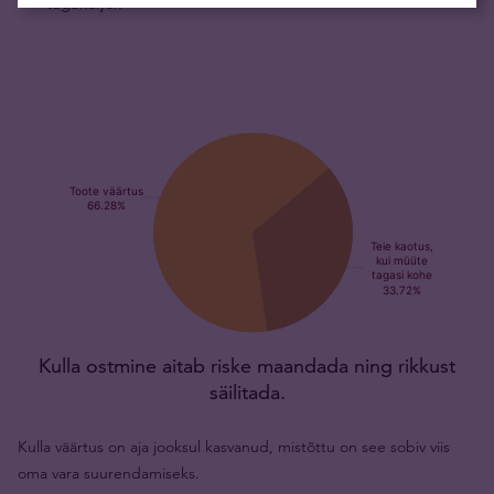
tagaküljel.
Kulla ostmine aitab riske maandada ning rikkust
säilitada.
Kulla väärtus on aja jooksul kasvanud, mistõttu on see sobiv viis
oma vara suurendamiseks.