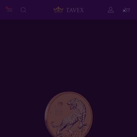
Close