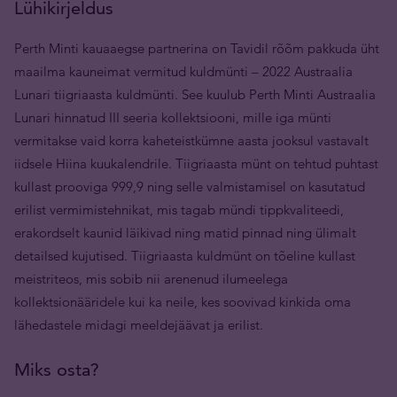
Lühikirjeldus
Perth Minti kauaaegse partnerina on Tavidil rõõm pakkuda üht
maailma kauneimat vermitud kuldmünti – 2022 Austraalia
Lunari tiigriaasta kuldmünti. See kuulub Perth Minti Austraalia
Lunari hinnatud III seeria kollektsiooni, mille iga münti
vermitakse vaid korra kaheteistkümne aasta jooksul vastavalt
iidsele Hiina kuukalendrile. Tiigriaasta münt on tehtud puhtast
kullast prooviga 999,9 ning selle valmistamisel on kasutatud
erilist vermimistehnikat, mis tagab mündi tippkvaliteedi,
erakordselt kaunid läikivad ning matid pinnad ning ülimalt
detailsed kujutised. Tiigriaasta kuldmünt on tõeline kullast
meistriteos, mis sobib nii arenenud ilumeelega
kollektsionääridele kui ka neile, kes soovivad kinkida oma
lähedastele midagi meeldejäävat ja erilist.
Miks osta?