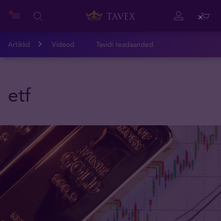
Close
Artiklid
Videod
Tavidi teadaanded
etf