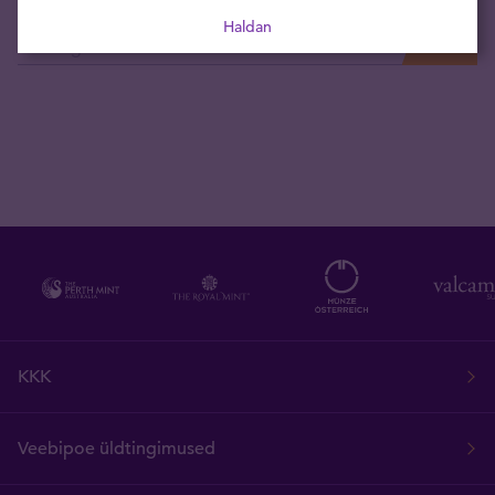
Tellige uudised otse oma e-postkasti
Haldan
KKK
Veebipoe üldtingimused