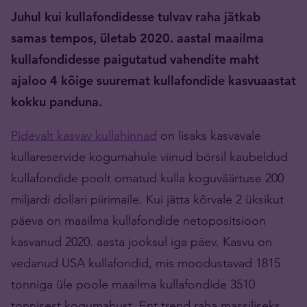
Juhul kui kullafondidesse tulvav raha jätkab
samas tempos, ületab 2020. aastal maailma
kullafondidesse paigutatud vahendite maht
ajaloo 4 kõige suuremat kullafondide kasvuaastat
kokku panduna.
Pidevalt kasvav kullahinnad
on lisaks kasvavale
kullareservide kogumahule viinud börsil kaubeldud
kullafondide poolt omatud kulla koguväärtuse 200
miljardi dollari piirimaile. Kui jätta kõrvale 2 üksikut
päeva on maailma kullafondide netopositsioon
kasvanud 2020. aasta jooksul iga päev. Kasvu on
vedanud USA kullafondid, mis moodustavad 1815
tonniga üle poole maailma kullafondide 3510
tonnisest kogumahust. Ent trend raha massiliseks