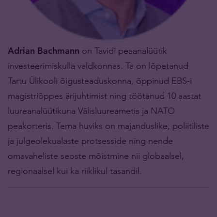
Adrian Bachmann
on Tavidi peaanalüütik
investeerimiskulla valdkonnas. Ta on lõpetanud
Tartu Ülikooli õigusteaduskonna, õppinud EBS-i
magistriõppes ärijuhtimist ning töötanud 10 aastat
luureanalüütikuna Välisluureametis ja NATO
peakorteris. Tema huviks on majanduslike, poliitiliste
ja julgeolekualaste protsesside ning nende
omavaheliste seoste mõistmine nii globaalsel,
regionaalsel kui ka riiklikul tasandil.