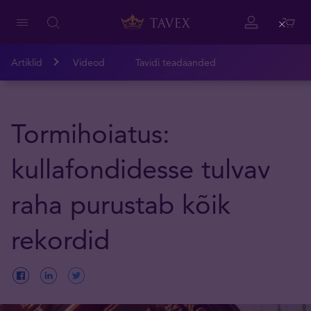
Close
Artiklid
Videod
Tavidi teadaanded
Tormihoiatus:
kullafondidesse tulvav
raha purustab kõik
rekordid