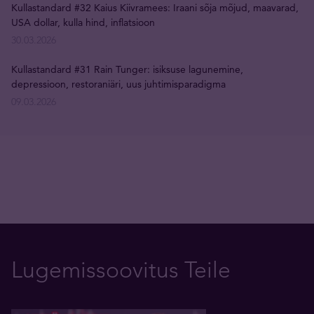
Kullastandard #32 Kaius Kiivramees: Iraani sõja mõjud, maavarad,
USA dollar, kulla hind, inflatsioon
30.03.2026
Kullastandard #31 Rain Tunger: isiksuse lagunemine,
depressioon, restoraniäri, uus juhtimisparadigma
09.03.2026
Lugemissoovitus Teile