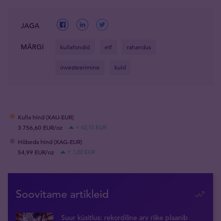
JAGA
MÄRGI
kullafondid
etf
rahandus
investeerimine
kuld
Kulla hind (XAU-EUR)
3 756,60 EUR/oz
+ 62,15 EUR
Hõbeda hind (XAG-EUR)
54,99 EUR/oz
+ 1,02 EUR
Soovitame artikleid
Suur küsitlus: rekordiline arv riike plaanib