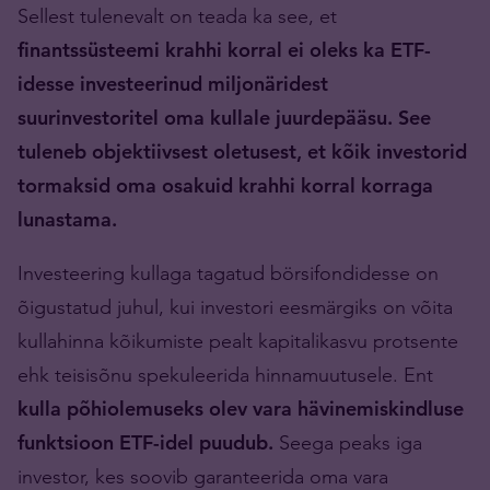
Sellest tulenevalt on teada ka see, et
finantssüsteemi krahhi korral ei oleks ka ETF-
idesse investeerinud miljonäridest
suurinvestoritel oma kullale juurdepääsu. See
tuleneb objektiivsest oletusest, et kõik investorid
tormaksid oma osakuid krahhi korral korraga
lunastama.
Investeering kullaga tagatud börsifondidesse on
õigustatud juhul, kui investori eesmärgiks on võita
kullahinna kõikumiste pealt kapitalikasvu protsente
ehk teisisõnu spekuleerida hinnamuutusele. Ent
kulla põhiolemuseks olev vara hävinemiskindluse
funktsioon ETF-idel puudub.
Seega peaks iga
investor, kes soovib garanteerida oma vara