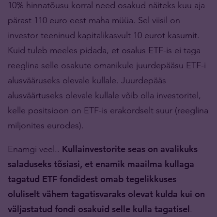
10% hinnatõusu korral need osakud näiteks kuu aja
pärast 110 euro eest maha müüa. Sel viisil on
investor teeninud kapitalikasvult 10 eurot kasumit.
Kuid tuleb meeles pidada, et osalus ETF-is ei taga
reeglina selle osakute omanikule juurdepääsu ETF-i
alusvääruseks olevale kullale. Juurdepääs
alusväärtuseks olevale kullale võib olla investoritel,
kelle positsioon on ETF-is erakordselt suur (reeglina
miljonites eurodes).
Enamgi veel..
Kullainvestorite seas on avalikuks
saladuseks tõsiasi, et enamik maailma kullaga
tagatud ETF fondidest omab tegelikkuses
oluliselt vähem tagatisvaraks olevat kulda kui on
väljastatud fondi osakuid selle kulla tagatisel
.