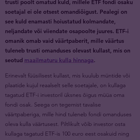
trusti poolt omatud kuld, millele ETF fondi osaku
soetajal ei ole otsest omandiõigust. Pealegi on
see kuld enamasti hoiustatud kolmandate,
neljandate või viiendate osapoolte juures. ETF-i
omanik omab vaid väärtpaberit, mille väärtus
tuleneb trusti omanduses olevast kullast, mis on
seotud
maailmaturu kulla hinnaga
.
Erinevalt füüsilisest kullast, mis kuulub müntide või
plaatide kujul reaalselt selle soetajale, on kullaga
tagatud ETF-i investoril üksnes õigus müüa oma
fondi osak. Seega on tegemist tavalise
väärtpaberiga, mille hind tuleneb fondi omanduses
oleva kulla väärtusest. Piltlikult võib investor osta
kullaga tagatud ETF-is 100 euro eest osakuid ning