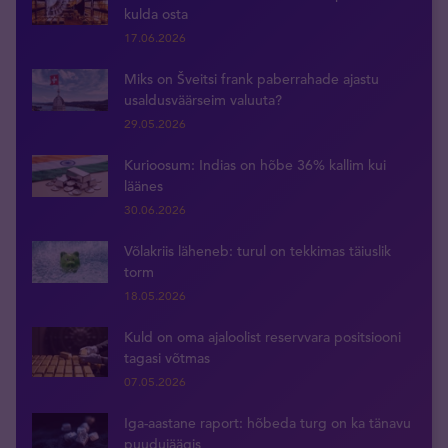
kulda osta
17.06.2026
Miks on Šveitsi frank paberrahade ajastu
usaldusväärseim valuuta?
29.05.2026
Kurioosum: Indias on hõbe 36% kallim kui
läänes
30.06.2026
Võlakriis läheneb: turul on tekkimas täiuslik
torm
18.05.2026
Kuld on oma ajaloolist reservvara positsiooni
tagasi võtmas
07.05.2026
Iga-aastane raport: hõbeda turg on ka tänavu
puudujäägis