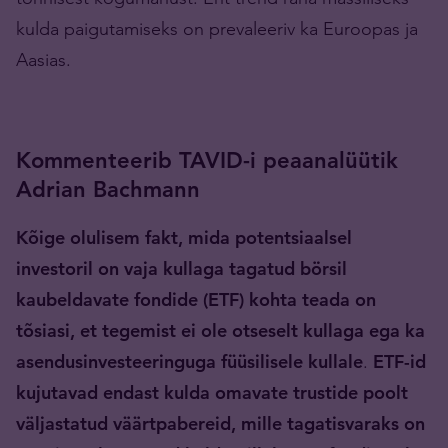
kulda paigutamiseks on prevaleeriv ka Euroopas ja
Aasias.
Kommenteerib TAVID-i peaanalüütik
Adrian Bachmann
Kõige olulisem fakt, mida potentsiaalsel
investoril on vaja kullaga tagatud börsil
kaubeldavate fondide (ETF) kohta teada on
tõsiasi, et tegemist ei ole otseselt kullaga ega ka
asendusinvesteeringuga füüsilisele kullale
.
ETF-id
kujutavad endast kulda omavate trustide poolt
väljastatud väärtpabereid, mille tagatisvaraks on