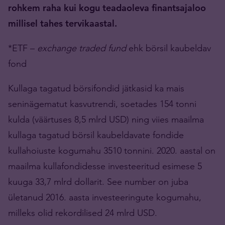
rohkem raha
kui kogu teadaoleva finantsajaloo
millisel tahes tervikaastal.
*ETF –
exchange traded fund
ehk börsil kaubeldav
fond
Kullaga tagatud börsifondid jätkasid ka mais
seninägematut kasvutrendi, soetades 154 tonni
kulda (väärtuses 8,5 mlrd USD) ning viies maailma
kullaga tagatud börsil kaubeldavate fondide
kullahoiuste kogumahu 3510 tonnini. 2020. aastal on
maailma kullafondidesse investeeritud esimese 5
kuuga 33,7 mlrd dollarit. See number on juba
ületanud 2016. aasta investeeringute kogumahu,
milleks olid rekordilised 24 mlrd USD.