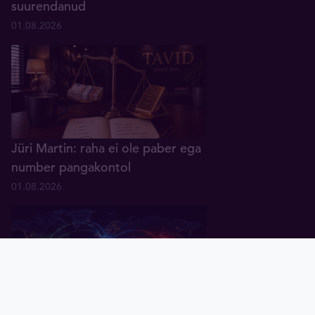
suurendanud
01.08.2026
Jüri Martin: raha ei ole paber ega
number pangakontol
01.08.2026
Pealeht
Kuld
Hõbe
Valuuta
Graafik
Uudised
Tavid ID
Küsitlus: keskpangad ootavad