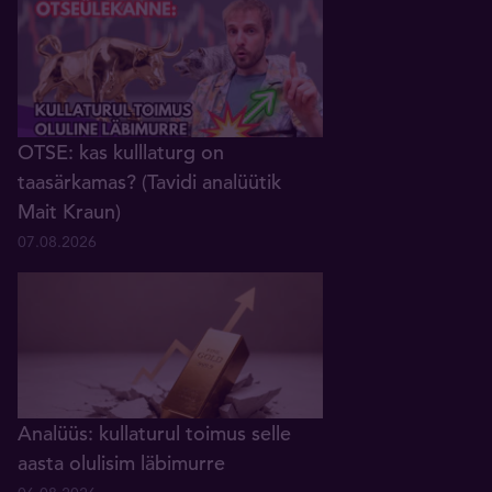
OTSE: kas kulllaturg on
taasärkamas? (Tavidi analüütik
Mait Kraun)
07.08.2026
Analüüs: kullaturul toimus selle
aasta olulisim läbimurre