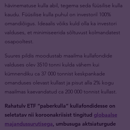
hävinematuse kulla abil, tegema seda füüsilise kulla
kaudu. Füüsilise kulla puhul on investoril 100%
omandiõigus. Ideaalis võiks kuld olla ka investori
valduses, et minimiseerida sõltuvust kolmandatest
osapooltest.
Suures pildis moodustab maailma kullafondide
valduses olev 3510 tonni kulda vähem kui
kümnendiku ca 37 000 tonnist keskpankade
omanduses olevast kullast ja pisut alla 2% kogu
maailmas kaevandatud ca 200 000 tonnist kullast.
Rahatulv ETF “paberkulla” kullafondidesse on
seletatav nii koroonakriisist tingitud
globaalse
majandussurutisega
, umbusuga aktsiaturgude