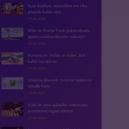
Suur küsitlus: rekordiline arv riike
plaanib kulda osta
17.06.2026
Miks on Šveitsi frank paberrahade
ajastu usaldusväärseim valuuta?
29.05.2026
Kurioosum: Indias on hõbe 36%
kallim kui läänes
30.06.2026
Võlakriis läheneb: turul on tekkimas
täiuslik torm
18.05.2026
Kuld on oma ajaloolist reservvara
positsiooni tagasi võtmas
07.05.2026