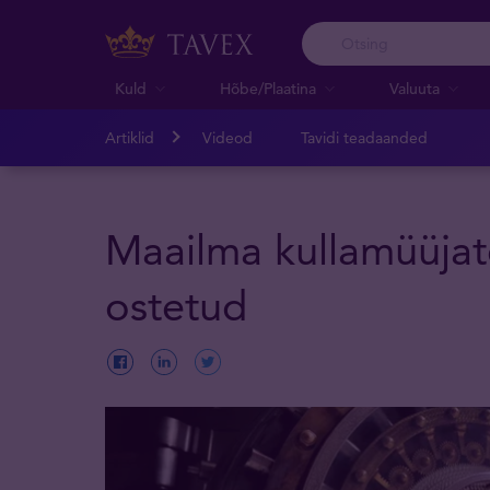
Kuld
Hõbe/Plaatina
Valuuta
Artiklid
Videod
Tavidi teadaanded
Maailma kullamüüjate
ostetud