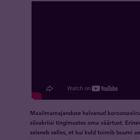
Maailmamajanduse halvanud koroonaviiru
süvakriisi tingimustes oma väärtust. Erinev
seisneb selles, et kui kuld toimib buumi a