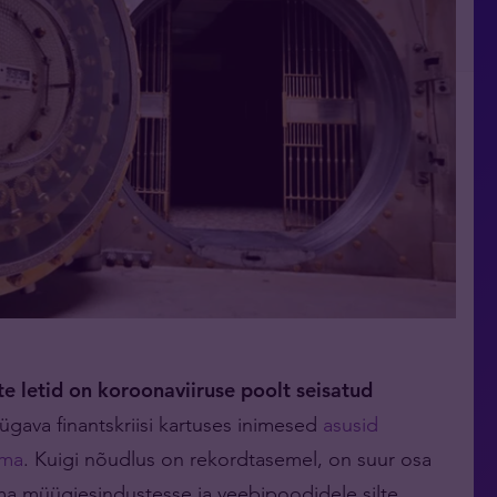
e letid on koroonaviiruse poolt seisatud
sügava finantskriisi kartuses inimesed
asusid
uma
. Kuigi nõudlus on rekordtasemel, on suur osa
a müügiesindustesse ja veebipoodidele silte