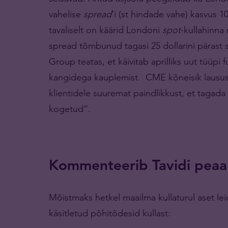
vahelise
spread
’i (st hindade vahe) kasvus 1
tavaliselt on käärid Londoni
spot
-kullahinna
spread tõmbunud tagasi 25 dollarini pärast
Group teatas, et käivitab aprilliks uut tüüpi 
kangidega kauplemist. CME kõneisik lausus,
klientidele suuremat paindlikkust, et tagada
kogetud”.
Kommenteerib Tavidi peaa
Mõistmaks hetkel maailma kullaturul aset le
käsitletud põhitõdesid kullast: