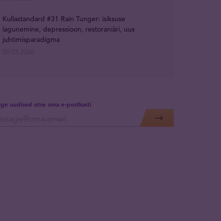
Kullastandard #31 Rain Tunger: isiksuse
lagunemine, depressioon, restoraniäri, uus
juhtimisparadigma
09.03.2026
lige uudised otse oma e-postkasti