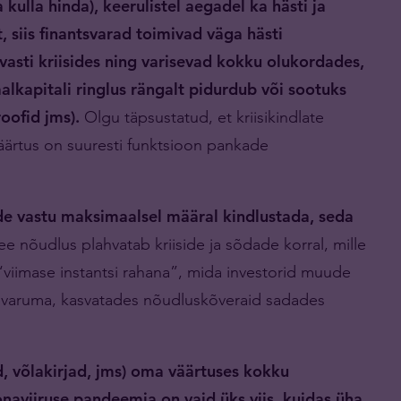
kulla hinda), keerulistel aegadel ka hästi ja
, siis finantsvarad toimivad väga hästi
asti kriisides ning varisevad kokku olukordades,
aalkapitali ringlus rängalt pidurdub või sootuks
oofid jms).
Olgu täpsustatud, et kriisikindlate
uväärtus on suuresti funktsioon pankade
ide vastu maksimaalsel määral kindlustada, seda
ee nõudlus plahvatab kriiside ja sõdade korral, mille
 “viimase instantsi rahana”, mida investorid muude
d varuma, kasvatades nõudluskõveraid sadades
d, võlakirjad, jms) oma väärtuses kokku
oonaviiruse pandeemia on vaid üks viis, kuidas üha