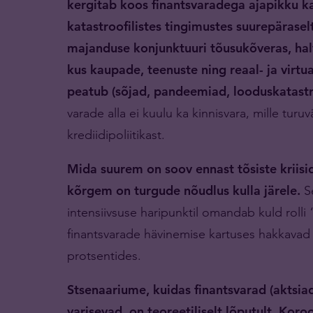
kergitab koos finantsvaradega ajapikku ka 
katastroofilistes tingimustes suurepäraselt
majanduse konjunktuuri tõusukõveras, halv
kus kaupade, teenuste ning reaal- ja virtu
peatub (sõjad, pandeemiad, looduskatastr
varade alla ei kuulu ka kinnisvara, mille tur
krediidipoliitikast.
Mida suurem on soov ennast tõsiste kriis
kõrgem on turgude nõudlus kulla järele.
S
intensiivsuse haripunktil omandab kuld rolli
finantsvarade hävinemise kartuses hakkava
protsentides.
Stsenaariume, kuidas finantsvarad (aktsia
varisevad, on teoreetiliselt lõputult. Kor