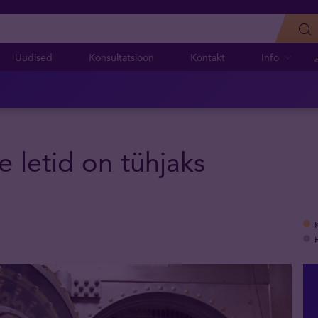
Uudised
Konsultatsioon
Kontakt
Info
 letid on tühjaks