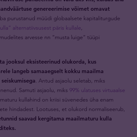
sandväärtuse genereerimise võimet omavat
uba purustanud müüdi globaalsete kapitaliturgude
ulla” alternatiivsusest päris kullale
,
mudelites arvesse nn “musta luige” tüüpi
ta jooksul eksisteerinud olukorda, kus
 järele langeb samaaegselt kokku maailma
a seiskumisega
. Antud asjaolu seletab, miks
enenud. Samuti asjaolu, miks
99% ulatuses virtuaalse
maturu kullahind on kriisi süvenedes üha enam
odete hindadest. Lootuses, et olukord normaliseerub,
tunnid saavad kergitama maailmaturu kulla
diteks.