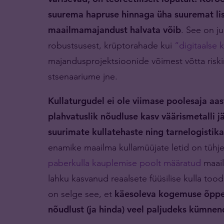
suurema hapruse hinnaga üha suuremat li
maailmamajandust halvata võib
. See on j
robustsusest, krüptorahade kui
“digitaalse k
majandusprojektsioonide võimest võtta riski
stsenaariume jne.
Kullaturgudel ei ole viimase poolesaja aas
plahvatuslik nõudluse kasv väärismetalli
suurimate kullatehaste ning tarnelogistik
enamike maailma kullamüüjate letid on tühj
paberkulla kauplemise poolt määratud
maail
lahku kasvanud reaalsete füüsilise kulla to
on selge see, et
käesoleva kogemuse õppe
nõudlust (ja hinda) veel paljudeks kümnen