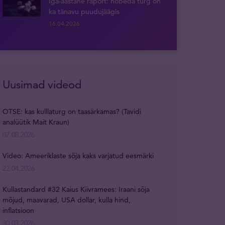
Iga-aastane raport: hõbeda turg on
ka tänavu puudujäägis
16.04.2026
Uusimad videod
OTSE: kas kulllaturg on taasärkamas? (Tavidi
analüütik Mait Kraun)
07.08.2026
Video: Ameeriklaste sõja kaks varjatud eesmärki
22.04.2026
Kullastandard #32 Kaius Kiivramees: Iraani sõja
mõjud, maavarad, USA dollar, kulla hind,
inflatsioon
30.03.2026