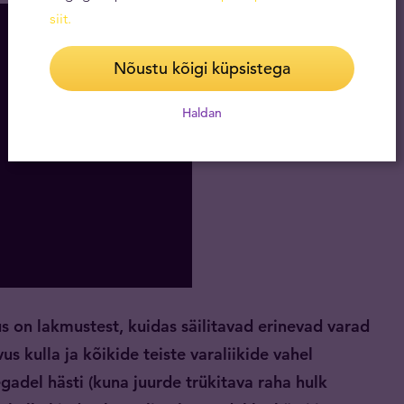
siit
.
Nõustu kõigi küpsistega
Haldan
s on lakmustest, kuidas
säilitavad
erinevad varad
us kulla ja kõikide teiste varaliikide vahel
egadel hästi (kuna juurde trükitava raha hulk