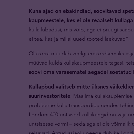
Kuna ajad on ebakindlad, soovitavad spets
kaupmeestele, kes ei ole reaalselt kullaga
kulla lubadusi, mis võib, aga ei pruugi saa
ei tea, kas ja millal uued tooted laekuvad”.
Olukorra muudab veelgi erakordsemaks asjaol
müüvad kulda kullakaupmeestele tagasi, tei
soovi oma varasematel aegadel soetatud k
Kullapõud valitseb mitte üksnes väikeklie
suurinvestoritele
. Maailma kullakauplemise 
probleeme kulla transpordiga nendes tehingut
Londoni 400-untsised kullakangid on vaja ü
untsisesse vormi – seda aga ei ole võimalik 
seisavad. Antud asjaolu peegeldub ka Lon