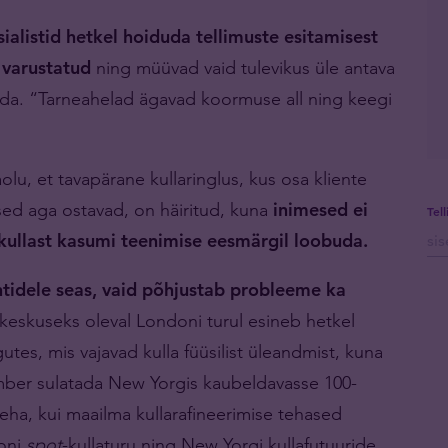
ialistid hetkel hoiduda tellimuste esitamisest
 varustatud
ning müüvad vaid tulevikus üle antava
buda. “Tarneahelad ägavad koormuse all ning keegi
u, et tavapärane kullaringlus, kus osa kliente
sed aga ostavad, on häiritud, kuna
inimesed ei
Tel
ullast kasumi teenimise eesmärgil loobuda.
ntidele seas, vaid põhjustab probleeme ka
keskuseks oleval Londoni turul esineb hetkel
es, mis vajavad kulla füüsilist üleandmist, kuna
mber sulatada New Yorgis kaubeldavasse 100-
teha, kui maailma kullarafineerimise tehased
doni
spot
-kullaturu ning New Yorgi kullafutuuride