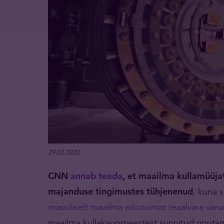
29.03.2020
CNN
annab teada
, et maailma kullamüüjat
majanduse tingimustes tühjenenud
, kuna 
massiliselt maailma nõutuimat reaalvara var
maailma kullakaupmeestest sunnitud riputam