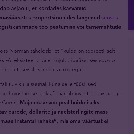
ndab asjaolu, et kordades kasvanud
maväärsetes proportsioonides langenud
seoses
ogistikafirmade töö peatumise või tarnemahtude
Ross Norman täheldab, et “kulda on teoreetiliselt
as või eksisteerib valel kujul… igaüks, kes soovib
tehingut, seisab silmitsi raskustega”.
li tulv kulla suunal, kuna selle füüsilised
lise hoiustamise jaoks,” märgib investeerimispanga
y Currie.
Majanduse vee peal hoidmiseks
av eurode, dollarite ja naelsterlingite mass
imase instantsi rahaks”, mis oma väärtust ei