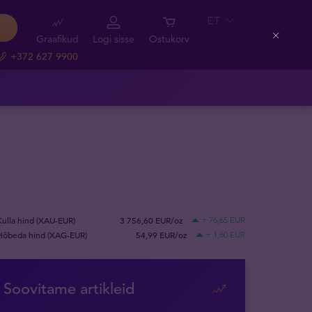
ET
Graafikud
Logi sisse
Ostukorv
Close
+372 627 9900
Kulla hind (XAU-EUR)
3 756,60 EUR/oz
+ 76,65 EUR
Hõbeda hind (XAG-EUR)
54,99 EUR/oz
+ 1,60 EUR
Soovitame artikleid