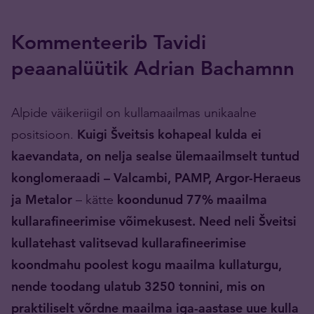
Kommenteerib Tavidi
peaanalüütik Adrian Bachamnn
Alpide väikeriigil on kullamaailmas unikaalne
positsioon.
Kuigi Šveitsis kohapeal kulda ei
kaevandata, on nelja sealse ülemaailmselt tuntud
konglomeraadi – Valcambi, PAMP, Argor-Heraeus
ja Metalor
– kätte
koondunud 77% maailma
kullarafineerimise võimekusest.
Need neli Šveitsi
kullatehast valitsevad kullarafineerimise
koondmahu poolest kogu maailma kullaturgu,
nende toodang ulatub 3250 tonnini, mis on
praktiliselt võrdne maailma iga-aastase uue kulla