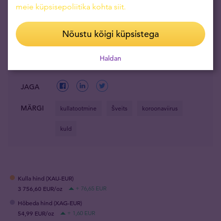
meie küpsisepoliitika kohta siit
.
regionaalsel kui ka riiklikul tasandil.
Nõustu kõigi küpsistega
Haldan
JAGA
MÄRGI
kullatootmine
Šveits
koroonaviirus
kuld
Kulla hind (XAU-EUR)
3 756,60 EUR/oz
+ 76,65 EUR
Hõbeda hind (XAG-EUR)
54,99 EUR/oz
+ 1,60 EUR