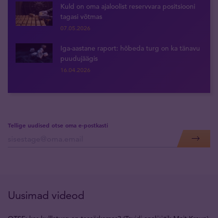
Kuld on oma ajaloolist reservvara positsiooni
tagasi võtmas
07.05.2026
Iga-aastane raport: hõbeda turg on ka tänavu
puudujäägis
16.04.2026
Tellige uudised otse oma e-postkasti
Uusimad videod