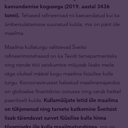
kaevandamise kogusega (2019. aastal 3436
tonni).
Tehased rafineerivad nii kaevandatud kui ka
ümbersulatamisse suunatud kulda, mis on pärit üle
maailma.
Maailma kullaturgu valitsevad Šveitsi
rafineerimistehased on ka Tavidi tarnepartneriteks
ning nende töö seiskumine mõjutab lisaks meile
väga olulisel määral kogu maailma füüsilise kulla
turgu. Koroonaviirusest halvatud maailmamajandus
on globaalse finantskriisi ootuses ning varub hetkel
paaniliselt kulda.
Kullamüüjate letid üle maailma
on tühjenenud ning tarnete katkemine Šveitsist
lisab täiendavat survet füüsilise kulla hinna
tõusmiseks üle
kulla
maailmaturuhinna
, mis on