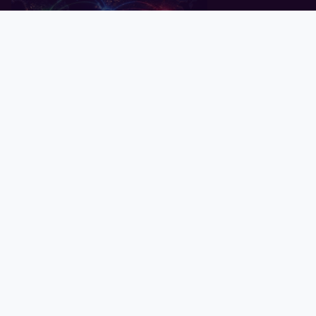
Pealeht
Kuld
Hõbe
Valuuta
Graafik
Uudised
Tavid ID
Küsitlus: keskpangad ootavad
rahanduses "multipolaarse"
maailma tulekut
07.07.2026
Globaalne võlg kaardil: millised
riigid on ennast enim lõhki
laenanud?