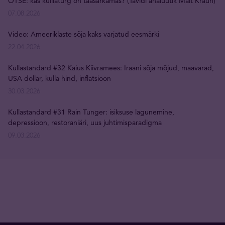
OTSE: kas kulllaturg on taasärkamas? (Tavidi analüütik Mait Kraun)
07.08.2026
Video: Ameeriklaste sõja kaks varjatud eesmärki
22.04.2026
Kullastandard #32 Kaius Kiivramees: Iraani sõja mõjud, maavarad,
USA dollar, kulla hind, inflatsioon
30.03.2026
Kullastandard #31 Rain Tunger: isiksuse lagunemine,
depressioon, restoraniäri, uus juhtimisparadigma
09.03.2026