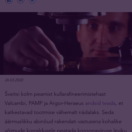
26.03.2020
Šveitsi kolm peamist kullarafineerimistehast
Valcambi, PAMP ja Argor-Heraeus
andsid teada
, et
katkestavad tootmise vähemalt nädalaks. Seda
äärmuslikku abinõud rakendati vastusena kohalike
võimude korraldusele peatada koroonaviiruse leviku