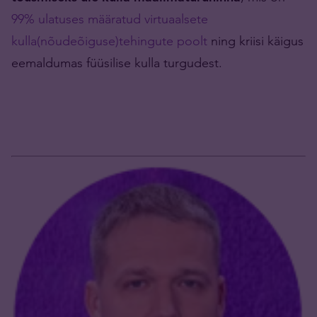
99% ulatuses määratud virtuaalsete
kulla(nõudeõiguse)tehingute poolt
ning kriisi käigus
eemaldumas füüsilise kulla turgudest.