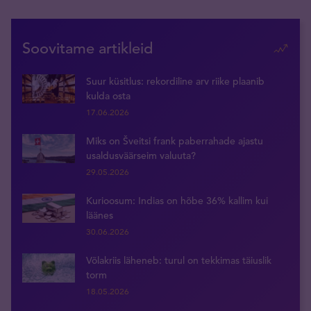
Soovitame artikleid
Suur küsitlus: rekordiline arv riike plaanib
kulda osta
17.06.2026
Miks on Šveitsi frank paberrahade ajastu
usaldusväärseim valuuta?
29.05.2026
Kurioosum: Indias on hõbe 36% kallim kui
läänes
30.06.2026
Võlakriis läheneb: turul on tekkimas täiuslik
torm
18.05.2026