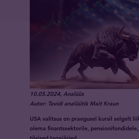
10.05.2024, Analüüs
Autor: Tavidi analüütik Mait Kraun
USA valitsus on praegusel kursil selgelt li
olema finantssektorile, pensionifondidel
tõsised tagajärjed.