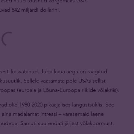
imaksed nüüd tõusnud kõrgemaks USA
uvad 842 miljardi dollarini.
iiresti kasvatanud. Juba kaua aega on räägitud
tkusuutlik. Sellele vaatamata pole USAs sellist
oopas (euroala ja Lõuna-Euroopa riikide võlakriis).
ad olid 1980-2020 pikaajalises langustsüklis. See
a aina madalamat intressi – varasemaid laene
enudega. Samuti suurendati järjest võlakoormust.