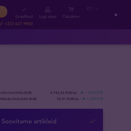
ET
Graafikud
Logi sisse
Ostukorv
Close
+372 627 9900
Kulla hind (XAU-EUR)
3 742,45 EUR/oz
+ 36,90 EUR
Hõbeda hind (XAG-EUR)
55,91 EUR/oz
+ 2,28 EUR
Soovitame artikleid