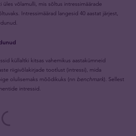
 üles võlamulli, mis sõltus intressimäärade
tuvaks. Intressimäärad langesid 40 aastat järjest,
rdunud.
rdunud
essid küllaltki kitsas vahemikus aastakümneid
e riigivõlakirjade tootlust (intressi), mida
kõige olulisemaks mõõdikuks (nn
benchmark
). Sellest
entide intressid.