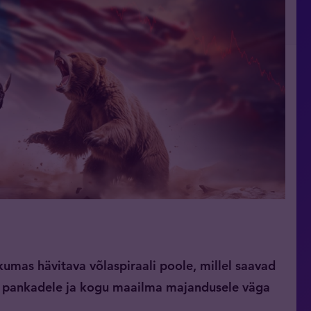
ikumas hävitava võlaspiraali poole, millel saavad
e, pankadele ja kogu maailma majandusele väga