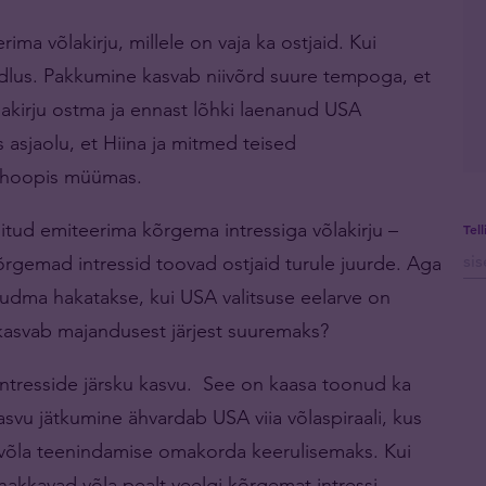
ma võlakirju, millele on vaja ka ostjaid. Kui
lus. Pakkumine kasvab niivõrd suure tempoga, et
lakirju ostma ja ennast lõhki laenanud USA
s asjaolu, et Hiina ja mitmed teised
ju hoopis müümas.
nnitud emiteerima kõrgema intressiga võlakirju –
Tel
Kõrgemad intressid toovad ostjaid turule juurde. Aga
 nõudma hakatakse, kui USA valitsuse eelarve on
kasvab majandusest järjest suuremaks?
intresside järsku kasvu. See on kaasa toonud ka
asvu jätkumine ähvardab USA viia võlaspiraali, kus
 võla teenindamise omakorda keerulisemaks. Kui
 hakkavad võla pealt veelgi kõrgemat intressi