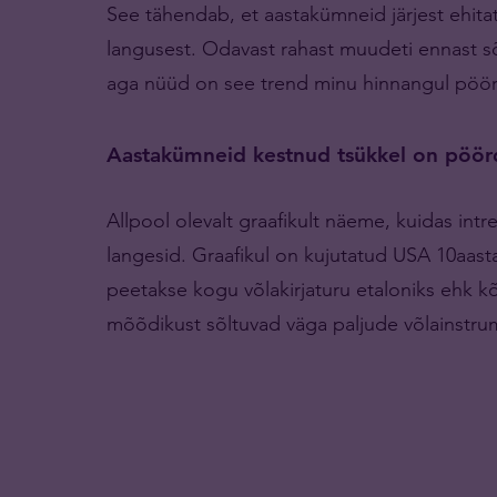
See tähendab, et aastakümneid järjest ehitati
langusest. Odavast rahast muudeti ennast sõl
aga nüüd on see trend minu hinnangul pöö
Aastakümneid kestnud tsükkel on pöö
Allpool olevalt graafikult näeme, kuidas intr
langesid. Graafikul on kujutatud USA 10aastast
peetakse kogu võlakirjaturu etaloniks ehk 
mõõdikust sõltuvad väga paljude võlainstrum