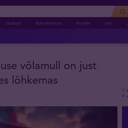
Uudised
Konsultatsioon
Kontakt
Info
suse võlamull on just
es lõhkemas