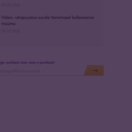
09.03.2026
Video: rahapuudus sundis Venemaad kullareserve
müüma
09.03.2026
lige uudised otse oma e-postkasti