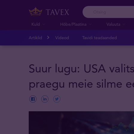
Kuld
Hõbe/Plaatina
Valuuta
Artiklid
Videod
Tavidi teadaanded
Suur lugu: USA valit
praegu meie silme e