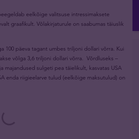
peegeldab eelkõige valitsuse intressimaksete
valt graafikult. Võlakirjaturule on saabumas täiuslik
100 päeva tagant umbes triljoni dollari võrra. Kui
kse võlga 3,6 triljoni dollari võrra. Võrdluseks –
 ja majandused sulgeti pea täielikult, kasvatas USA
USA enda riigieelarve tulud (eelkõige maksutulud) on