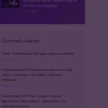
Iga-aastane raport: hõbeda turg on
ka tänavu puudujäägis
16.04.2026
Uusimad videod
Video: Ameeriklaste sõja kaks varjatud eesmärki
22.04.2026
Kullastandard #32 Kaius Kiivramees: Iraani sõja
mõjud, maavarad, USA dollar, kulla hind,
inflatsioon
30.03.2026
Kullastandard #31 Rain Tunger: isiksuse
lagunemine, depressioon, restoraniäri, uus
juhtimisparadigma