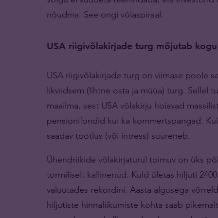
nõudma. See ongi võlaspiraal.
USA riigivõlakirjade turg mõjutab kog
USA riigivõlakirjade turg on viimase poole 
likviidsem (lihtne osta ja müüa) turg. Sellel
maailma, sest USA võlakirju hoiavad massiliste
pensionifondid kui ka kommertspangad. Kui 
saadav tootlus (või intress) suureneb.
Ühendriikide võlakirjaturul toimuv on üks põh
tormiliselt kallinenud. Kuld ületas hiljuti 24
valuutades rekordini. Aasta algusega võrrel
hiljutiste hinnaliikumiste kohta saab pikemalt