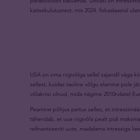
paraboolselt kasvamas. Ühtlasi on intress
kaitsekulutustest, mis 2024. fiskaalaastal ulat
USA on oma riigivõlga sellel sajandil väga k
sellest, kuidas taoline võlgu elamine pole jä
võlakriisi olnud, mida nägime 2010ndatel Eur
Peamine põhjus peitus selles, et intressimäär
tähendab, et uue riigivõla pealt pidi maksm
refinantseeriti uute, madalama intressiga la