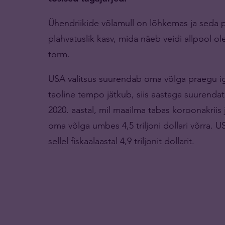
Ühendriikide võlamull on lõhkemas ja seda 
plahvatuslik kasv, mida näeb veidi allpool ole
torm.
USA valitsus suurendab oma võlga praegu iga 
taoline tempo jätkub, siis aastaga suurendata
2020. aastal, mil maailma tabas koroonakriis
oma võlga umbes 4,5 triljoni dollari võrra. 
sellel fiskaalaastal 4,9 triljonit dollarit.