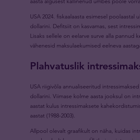
aasta algusest kallinenud umbes poole võrra
USA 2024. fiskaalaasta esimesel poolaastal ul
dollarini. Defitsiit on kasvamas, sest intres
Lisaks sellele on eelarve surve alla pannud 
vähenesid maksulaekumised eelneva aastaga 
Plahvatuslik intressimak
USA riigivõla annualiseeritud intressimaksed t
dollarini. Viimase kolme aasta jooksul on in
aastat kulus intressimaksete kahekordistumi
aastat (1988-2003).
Allpool olevalt graafikult on näha, kuidas 