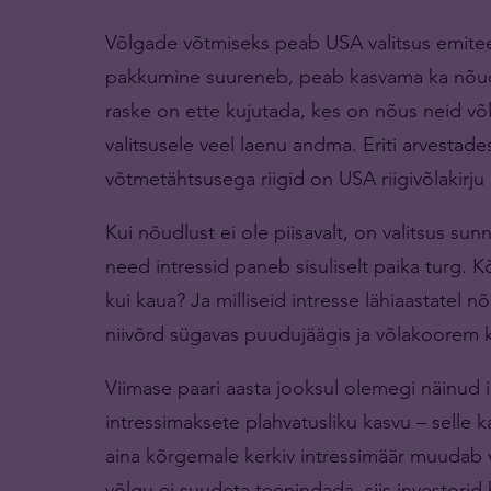
Võlgade võtmiseks peab USA valitsus emiteeri
pakkumine suureneb, peab kasvama ka nõud
raske on ette kujutada, kes on nõus neid võ
valitsusele veel laenu andma. Eriti arvestade
võtmetähtsusega riigid on USA riigivõlakir
Kui nõudlust ei ole piisavalt, on valitsus su
need intressid paneb sisuliselt paika turg. 
kui kaua? Ja milliseid intresse lähiaastatel
niivõrd sügavas puudujäägis ja võlakoorem 
Viimase paari aasta jooksul olemegi näinud 
intressimaksete plahvatusliku kasvu – selle k
aina kõrgemale kerkiv intressimäär muudab
võlgu ei suudeta teenindada, siis investorid