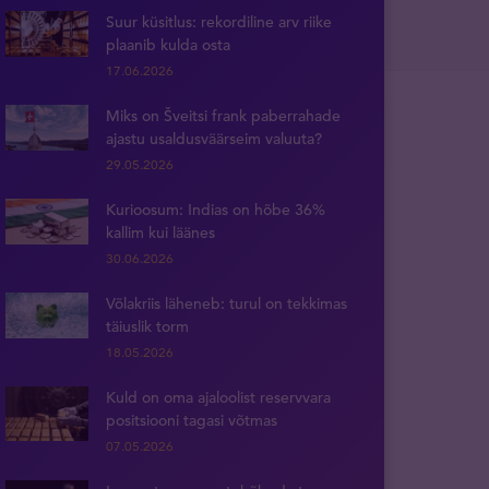
Suur küsitlus: rekordiline arv riike
plaanib kulda osta
17.06.2026
Miks on Šveitsi frank paberrahade
ajastu usaldusväärseim valuuta?
29.05.2026
Kurioosum: Indias on hõbe 36%
kallim kui läänes
30.06.2026
Võlakriis läheneb: turul on tekkimas
täiuslik torm
18.05.2026
Kuld on oma ajaloolist reservvara
positsiooni tagasi võtmas
07.05.2026