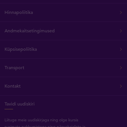
Hinnapoliitika
Andmekaitsetingimused
Küpsisepoliitika
Transport
Kontakt
Tavidi uudiskiri
Liituge meie uudiskirjaga ning olge kursis
parimate pakkumistega ning päevakajaliste ja