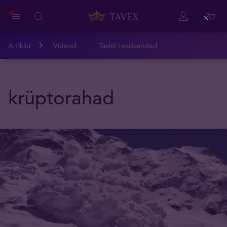
Close
Artiklid
Videod
Tavidi teadaanded
krüptorahad