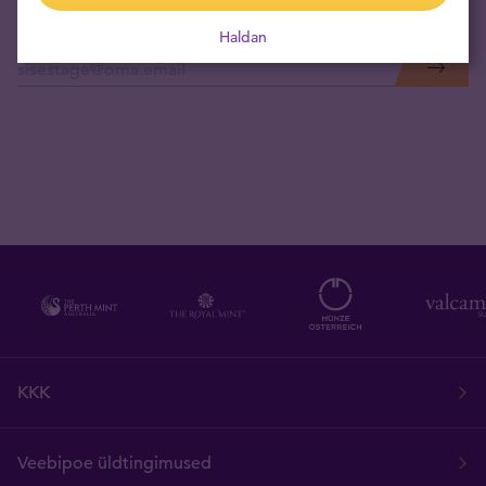
Haldan
Tellige uudised otse oma e-postkasti
KKK
Veebipoe üldtingimused