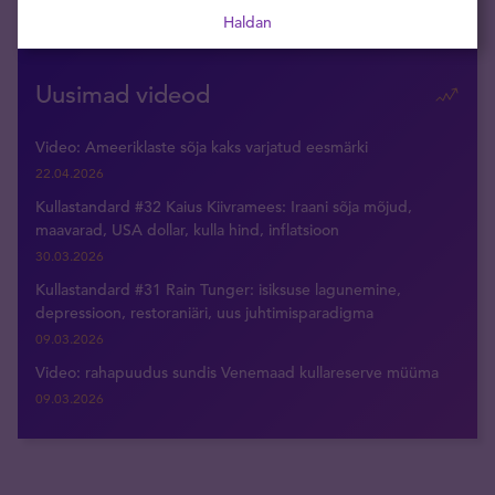
Haldan
Uusimad videod
Video: Ameeriklaste sõja kaks varjatud eesmärki
22.04.2026
Kullastandard #32 Kaius Kiivramees: Iraani sõja mõjud,
maavarad, USA dollar, kulla hind, inflatsioon
30.03.2026
Kullastandard #31 Rain Tunger: isiksuse lagunemine,
depressioon, restoraniäri, uus juhtimisparadigma
09.03.2026
Video: rahapuudus sundis Venemaad kullareserve müüma
09.03.2026