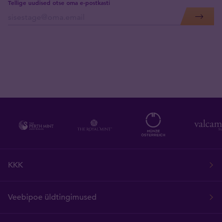
Tellige uudised otse oma e-postkasti
KKK
Veebipoe üldtingimused