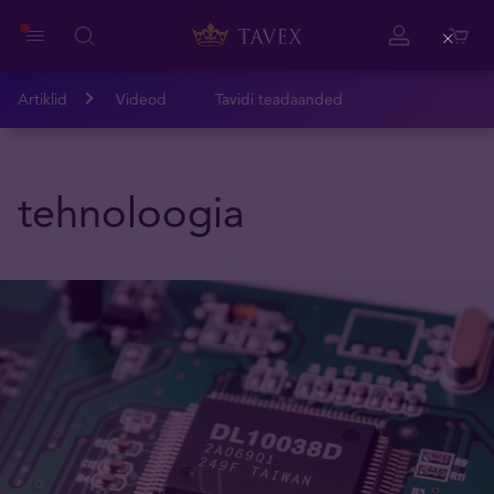
Close
Artiklid
Videod
Tavidi teadaanded
tehnoloogia