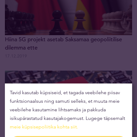
Hiina 5G projekt asetab Saksamaa geopoliitilise
dilemma ette
17.12.2019
Tavid kasutab küpsiseid, et tagada veebilehe piisav
funktsionaalsus ning samuti selleks, et muuta meie
veebilehe kasutamine lihtsamaks ja pakkuda
isikupärastatud kasutajakogemust. Lugege täpsemalt
meie küpsisepoliitika kohta siit
.
USA-Hiina mõõduvõtu tehnoloogiline dimensioon: