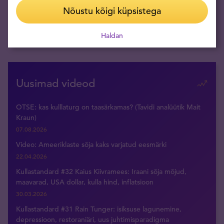
Nõustu kõigi küpsistega
Hiina elektroonikatööstus varub embargo kartuses
massiliselt USA mikrokiipe
Haldan
11.12.2019
Uusimad videod
OTSE: kas kulllaturg on taasärkamas? (Tavidi analüütik Mait
Kraun)
07.08.2026
Video: Ameeriklaste sõja kaks varjatud eesmärki
22.04.2026
Kullastandard #32 Kaius Kiivramees: Iraani sõja mõjud,
maavarad, USA dollar, kulla hind, inflatsioon
30.03.2026
Kullastandard #31 Rain Tunger: isiksuse lagunemine,
depressioon, restoraniäri, uus juhtimisparadigma