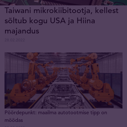
Taiwani mikrokiibitootja, kellest
sõltub kogu USA ja Hiina
majandus
28.02.2022
Pöördepunkt: maailma autotootmise tipp on
möödas