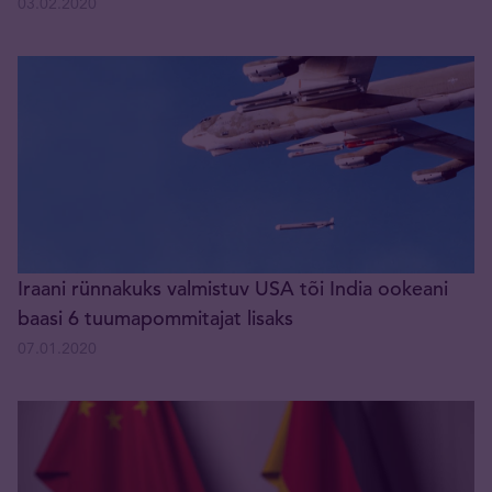
03.02.2020
Iraani rünnakuks valmistuv USA tõi India ookeani
baasi 6 tuumapommitajat lisaks
07.01.2020