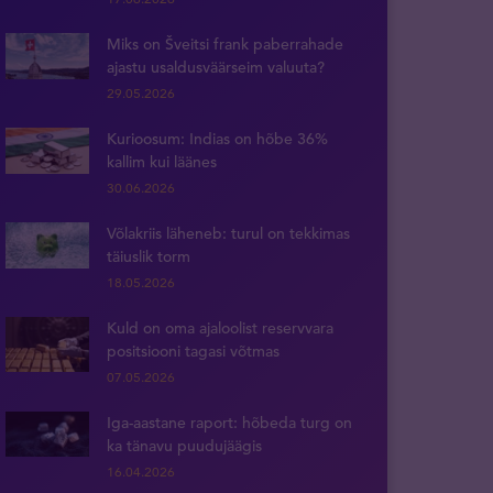
Miks on Šveitsi frank paberrahade
ajastu usaldusväärseim valuuta?
29.05.2026
Kurioosum: Indias on hõbe 36%
kallim kui läänes
30.06.2026
Võlakriis läheneb: turul on tekkimas
täiuslik torm
18.05.2026
Kuld on oma ajaloolist reservvara
positsiooni tagasi võtmas
07.05.2026
Iga-aastane raport: hõbeda turg on
ka tänavu puudujäägis
16.04.2026