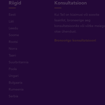
Riigid
Konsultatsioon
Eesti
Kui Teil on küsimusi või soovite
lisainfot, broneerige aeg
Läti
konsultatsiooniks või
võtke meieg
Leedu
otse ühendust
.
Soome
Broneerige konsultatsioon!
Rootsi
Norra
Taani
Suurbritannia
Poola
Ungari
Bulgaaria
Rumeenia
Serbia