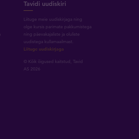
Tavidi uudiskiri
Liituge meie uudiskirjaga ning
olge kursis parimate pakkumistega
a
ning päevakajaliste ja oluliste
uudistega kullamaailmast.
Liituge uudiskirjaga
© Kõik õigused kaitstud, Tavid
AS 2026