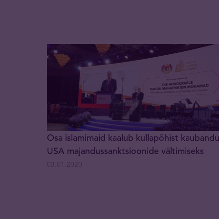
Osa islamimaid kaalub kullapõhist kaubandu
USA majandussanktsioonide vältimiseks
03.01.2020