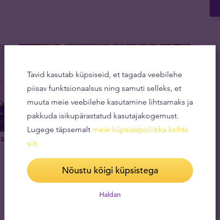
Tavid kasutab küpsiseid, et tagada veebilehe
piisav funktsionaalsus ning samuti selleks, et
muuta meie veebilehe kasutamine lihtsamaks ja
pakkuda isikupärastatud kasutajakogemust.
Lugege täpsemalt
meie küpsisepoliitika kohta
st
Türgi kullapalaviku põhjustest
siit
.
20.12.2019
Nõustu kõigi küpsistega
Haldan