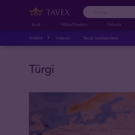
Kuld
Hõbe/Plaatina
Valuuta
Artiklid
Videod
Tavidi teadaanded
Türgi