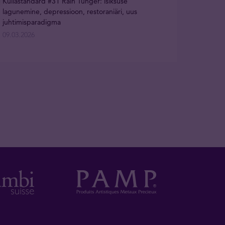
Kullastandard #31 Rain Tunger: isiksuse
lagunemine, depressioon, restoraniäri, uus
juhtimisparadigma
09.03.2026