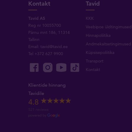
Kontakt
Tavid
Tavid AS
KKK
Reg nr 10055700
Veebipoe üldtingimused
Pärnu mnt 186, 11314
Hinnapoliitika
Tallinn
Andmekaitsetingimused
Email:
tavid@tavid.ee
Küpsisepoliitika
Tel
+372 627 9900
Transport
Kontakt
Klientide hinnang
Tavidile
4.8
521 reviews