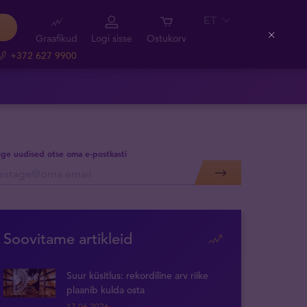
ET
Graafikud
Logi sisse
Ostukorv
Close
+372 627 9900
lige uudised otse oma e-postkasti
Soovitame artikleid
Suur küsitlus: rekordiline arv riike
plaanib kulda osta
17.06.2026