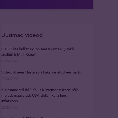
Uusimad videod
OTSE: kas kulllaturg on taasärkamas? (Tavidi
analüütik Mait Kraun)
07.08.2026
Video: Ameeriklaste sõja kaks varjatud eesmärki
22.04.2026
Kullastandard #32 Kaius Kiivramees: Iraani sõja
mõjud, maavarad, USA dollar, kulla hind,
inflatsioon
30.03.2026