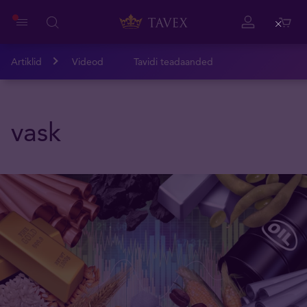
Close
Artiklid
Videod
Tavidi teadaanded
vask