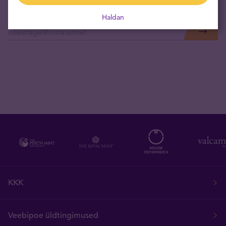
Haldan
Tellige uudised otse oma e-postkasti
KKK
Veebipoe üldtingimused