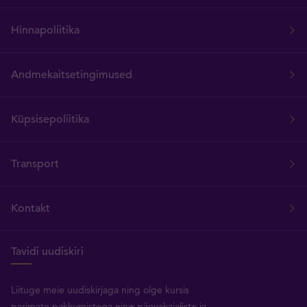
Hinnapoliitika
Andmekaitsetingimused
Küpsisepoliitika
Transport
Kontakt
Tavidi uudiskiri
Liituge meie uudiskirjaga ning olge kursis
parimate pakkumistega ning päevakajaliste ja