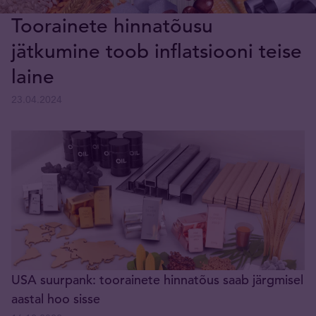
Toorainete hinnatõusu
jätkumine toob inflatsiooni teise
laine
23.04.2024
USA suurpank: toorainete hinnatõus saab järgmisel
aastal hoo sisse