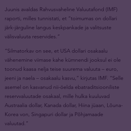
Juunis avaldas Rahvusvaheline Valuutafond (IMF)
raporti, milles tunnistati, et “toimumas on dollari
järk-järguline langus keskpankade ja valitsuste
välisvaluuta reservides.”
“Silmatorkav on see, et USA dollari osakaalu
vähenemine viimase kahe kümnendi jooksul ei ole
toonud kaasa nelja teise suurema valuuta – euro,
jeeni ja naela – osakaalu kasvu,” kirjutas IMF. “Selle
asemel on kasvanud nii-öelda ebatraditsiooniliste
reservvaluutade osakaal, mille hulka kuuluvad
Austraalia dollar, Kanada dollar, Hiina jüaan, Lõuna-
Korea von, Singapuri dollar ja Põhjamaade
valuutad.”