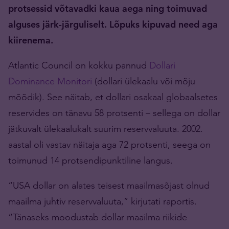
protsessid võtavadki kaua aega ning toimuvad
alguses järk-järguliselt. Lõpuks kipuvad need aga
kiirenema.
Atlantic Council on kokku pannud
Dollari
Dominance Monitori
(dollari ülekaalu või mõju
mõõdik). See näitab, et dollari osakaal globaalsetes
reservides on tänavu 58 protsenti – sellega on dollar
jätkuvalt ülekaalukalt suurim reservvaluuta. 2002.
aastal oli vastav näitaja aga 72 protsenti, seega on
toimunud 14 protsendipunktiline langus.
“USA dollar on alates teisest maailmasõjast olnud
maailma juhtiv reservvaluuta,” kirjutati raportis.
“Tänaseks moodustab dollar maailma riikide