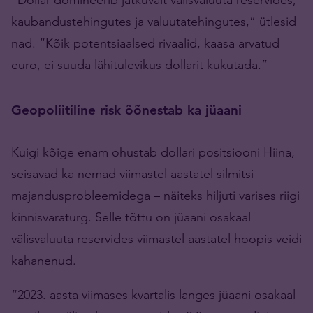
kaubandustehingutes ja valuutatehingutes,” ütlesid
nad. “Kõik potentsiaalsed rivaalid, kaasa arvatud
euro, ei suuda lähitulevikus dollarit kukutada.”
Geopoliitiline risk õõnestab ka jüaani
Kuigi kõige enam ohustab dollari positsiooni Hiina,
seisavad ka nemad viimastel aastatel silmitsi
majandusprobleemidega – näiteks hiljuti varises riigi
kinnisvaraturg. Selle tõttu on jüaani osakaal
välisvaluuta reservides viimastel aastatel hoopis veidi
kahanenud.
“2023. aasta viimases kvartalis langes jüaani osakaal