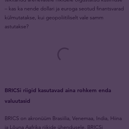
– kas ka nende dollari ja euroga seotud finantsvarad
külmutatakse, kui geopoliitiliselt vale samm
astutakse?
BRICSi riigid kasutavad aina rohkem enda
valuutasid
BRICS on akronüüm Brasiilia, Venemaa, India, Hiina
ja Lõuna Aafrika riikide ühendusele. BRICSi