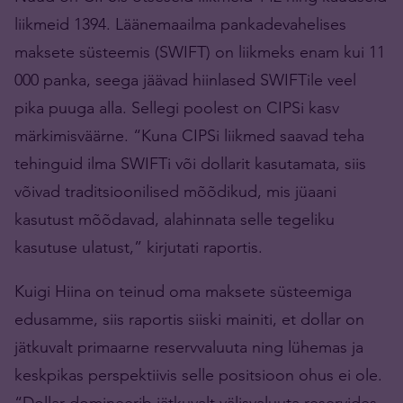
liikmeid 1394. Läänemaailma pankadevahelises
maksete süsteemis (SWIFT) on liikmeks enam kui 11
000 panka, seega jäävad hiinlased SWIFTile veel
pika puuga alla. Sellegi poolest on CIPSi kasv
märkimisväärne. “Kuna CIPSi liikmed saavad teha
tehinguid ilma SWIFTi või dollarit kasutamata, siis
võivad traditsioonilised mõõdikud, mis jüaani
kasutust mõõdavad, alahinnata selle tegeliku
kasutuse ulatust,” kirjutati raportis.
Kuigi Hiina on teinud oma maksete süsteemiga
edusamme, siis raportis siiski mainiti, et dollar on
jätkuvalt primaarne reservvaluuta ning lühemas ja
keskpikas perspektiivis selle positsioon ohus ei ole.
“Dollar domineerib jätkuvalt välisvaluuta reservides,