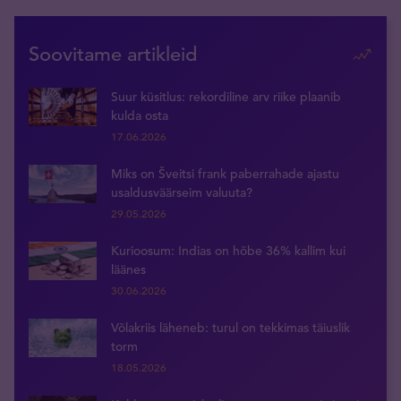
Soovitame artikleid
Suur küsitlus: rekordiline arv riike plaanib
kulda osta
17.06.2026
Miks on Šveitsi frank paberrahade ajastu
usaldusväärseim valuuta?
29.05.2026
Kurioosum: Indias on hõbe 36% kallim kui
läänes
30.06.2026
Võlakriis läheneb: turul on tekkimas täiuslik
torm
18.05.2026