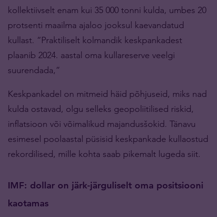
kollektiivselt enam kui 35 000 tonni kulda, umbes 20
protsenti maailma ajaloo jooksul kaevandatud
kullast. “Praktiliselt kolmandik keskpankadest
plaanib 2024. aastal oma kullareserve veelgi
suurendada,”
Keskpankadel on mitmeid häid põhjuseid, miks nad
kulda ostavad, olgu selleks geopoliitilised riskid,
inflatsioon või võimalikud majandusšokid. Tänavu
esimesel poolaastal püsisid keskpankade kullaostud
rekordilised, mille kohta saab pikemalt lugeda siit.
IMF: dollar on järk-järguliselt oma positsiooni
kaotamas