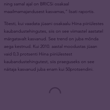
ning samal ajal on BRICSi osakaal
maailmamajandusest kasvamas,” lisati raportis.
Tõesti, kui vaadata jüaani osakaalu Hiina piiriülestes
kaubandustehingutes, siis on see viimastel aastatel
märgatavalt kasvanud. See trend on juba mõnda
aega kestnud. Kui 2010. aastal moodustas jüaan
vaid 0,3 protsenti Hiina piiriülestest
kaubandustehingutest, siis praeguseks on see
näitaja kasvanud juba enam kui 50protsendini.