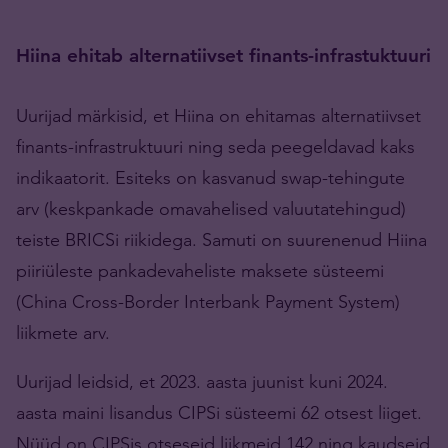
Hiina ehitab alternatiivset finants-infrastuktuuri
Uurijad märkisid, et Hiina on ehitamas alternatiivset
finants-infrastruktuuri ning seda peegeldavad kaks
indikaatorit. Esiteks on kasvanud swap-tehingute
arv (keskpankade omavahelised valuutatehingud)
teiste BRICSi riikidega. Samuti on suurenenud Hiina
piiriüleste pankadevaheliste maksete süsteemi
(China Cross-Border Interbank Payment System)
liikmete arv.
Uurijad leidsid, et 2023. aasta juunist kuni 2024.
aasta maini lisandus CIPSi süsteemi 62 otsest liiget.
Nüüd on CIPSis otseseid liikmeid 142 ning kaudseid