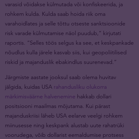
varasid võidakse külmutada või konfiskeerida, ja
rohkem kulda. Kulda saab hoida riik oma
varahoidlates ja selle tõttu otseste sanktsioonide
risk varade külmutamise näol puudub,” kirjutati
raportis. “Selles töös selgus ka see, et keskpankade
nõudlus kulla järele kasvab siis, kui geopoliitilised
riskid ja majanduslik ebakindlus suurenevad.”
Järgmiste aastate jooksul saab olema huvitav
jälgida, kuidas USA
rahandusliku olukorra
märkimisväärne halvenemine
hakkab dollari
positsiooni maailmas mõjutama. Kui pärast
majanduskriisi läheb USA eelarve veelgi rohkem
miinusesse ning keskpank alustab uute rahatrüki
voorudega, võib dollarist eemaldumise protsess