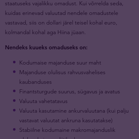
staatuseks vajalikku omadust. Kui võrrelda seda,
kuidas erinevad valuutad nendele omadustele
vastavad, siis on dollari järel teisel kohal euro,
kolmandal kohal aga Hiina jüaan.
Nendeks kuueks omaduseks on:
Kodumaise majanduse suur maht
Majanduse olulisus rahvusvahelises
kaubanduses
Finantsturgude suurus, sügavus ja avatus
Valuuta vahetatavus
Valuuta kasutamine ankurvaluutana (kui palju
vastavat valuutat ankruna kasutatakse)
Stabiilne kodumaine makromajanduslik