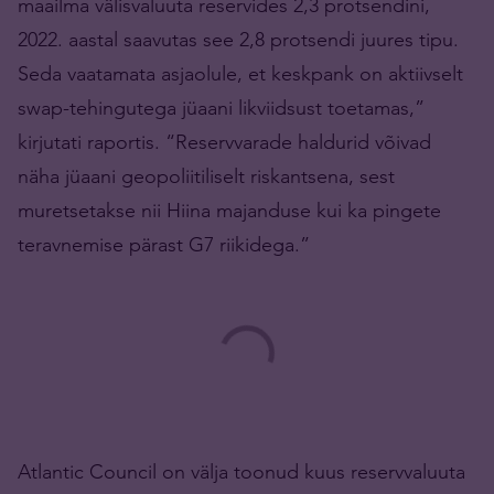
maailma välisvaluuta reservides 2,3 protsendini,
2022. aastal saavutas see 2,8 protsendi juures tipu.
Seda vaatamata asjaolule, et keskpank on aktiivselt
swap-tehingutega jüaani likviidsust toetamas,”
kirjutati raportis. “Reservvarade haldurid võivad
näha jüaani geopoliitiliselt riskantsena, sest
muretsetakse nii Hiina majanduse kui ka pingete
teravnemise pärast G7 riikidega.”
Atlantic Council on välja toonud kuus reservvaluuta