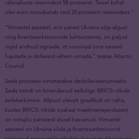
välisvaluuta reservidest 58 protsenti. Teisel kohal
olev euro moodustab vaid 20 protsenti reservidest.”
“Viimastel aastatel, eriti pärast Ukraina sõja algust
ning finantssanktsioonide kehtestamist, on paljud
riigid andnud signaale, et soovivad oma varasid
hajutada ja dollareid vähem omada,” teatas Atlantic
Council.
Seda protsessi nimetatakse dedollariseerumiseks.
Seda trendi on kiirendanud eelkõige BRICSi riikide
esilekerkimine. Allpool olevalt graafikult on näha,
kuidas BRICSi riikide osakaal maailmamajandusest
on ostujõu pariteedi alusel kasvanud. Viimastel
aastatel on Ukraina sõda ja finantssanktsioonid
tekitanud arenevatele riikidele õigustatud küsimuse