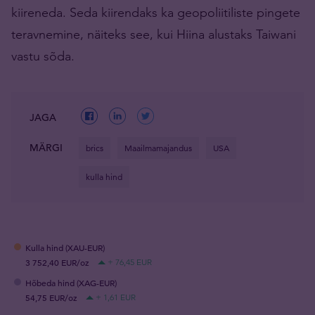
kiireneda. Seda kiirendaks ka geopoliitiliste pingete
teravnemine, näiteks see, kui Hiina alustaks Taiwani
vastu sõda.
JAGA
MÄRGI
brics
Maailmamajandus
USA
kulla hind
Kulla hind (XAU-EUR)
3 752,40 EUR/oz
+ 76,45 EUR
Hõbeda hind (XAG-EUR)
54,75 EUR/oz
+ 1,61 EUR