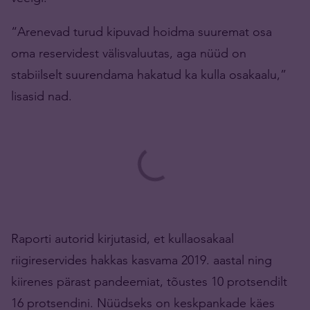
“Arenevad turud kipuvad hoidma suuremat osa
oma reservidest välisvaluutas, aga nüüd on
stabiilselt suurendama hakatud ka kulla osakaalu,”
lisasid nad.
Raporti autorid kirjutasid, et kullaosakaal
riigireservides hakkas kasvama 2019. aastal ning
kiirenes pärast pandeemiat, tõustes 10 protsendilt
16 protsendini. Nüüdseks on keskpankade käes