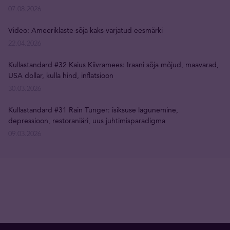
07.08.2026
Video: Ameeriklaste sõja kaks varjatud eesmärki
22.04.2026
Kullastandard #32 Kaius Kiivramees: Iraani sõja mõjud, maavarad,
USA dollar, kulla hind, inflatsioon
30.03.2026
Kullastandard #31 Rain Tunger: isiksuse lagunemine,
depressioon, restoraniäri, uus juhtimisparadigma
09.03.2026