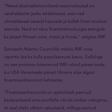
“Need ebatraditsioonilised reservvaluutad on
varahaldurite jaoks atraktiivsed, sest nad
võimaldavad varasid hajutada ja küllalt kiiret tootlust
teenida. Neid on tänu finantstehnoloogia arengule
ka järjest lihtsam osta, müüa ja hoida,” selgitas IMF.
Sarnaselt Atlantic Councilile märkis IMF oma
raportis ära ka kulla populaarsuse kasvu. Eelkõige
on see protsess kiirenenud IMFi sõnul pärast seda,
kui USA Venemaale pärast Ukraina sõja algust
finantssanktsioonid kehtestas.
“Finantssanktsioonid on ajalooliselt pannud
keskpankasid oma portfelle nõnda ümber mängima,
et seal oleks vähem valuutasid, millega seotud