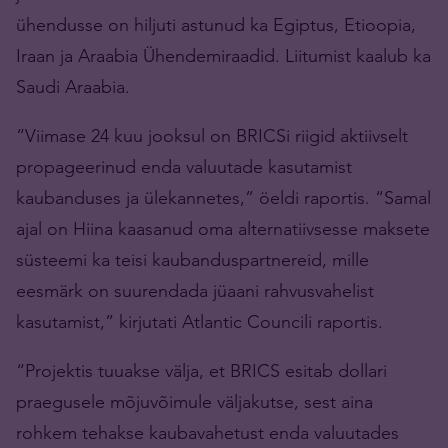
ühendusse on hiljuti astunud ka Egiptus, Etioopia,
Iraan ja Araabia Ühendemiraadid. Liitumist kaalub ka
Saudi Araabia.
“Viimase 24 kuu jooksul on BRICSi riigid aktiivselt
propageerinud enda valuutade kasutamist
kaubanduses ja ülekannetes,” öeldi raportis. “Samal
ajal on Hiina kaasanud oma alternatiivsesse maksete
süsteemi ka teisi kaubanduspartnereid, mille
eesmärk on suurendada jüaani rahvusvahelist
kasutamist,” kirjutati Atlantic Councili raportis.
“Projektis tuuakse välja, et BRICS esitab dollari
praegusele mõjuvõimule väljakutse, sest aina
rohkem tehakse kaubavahetust enda valuutades