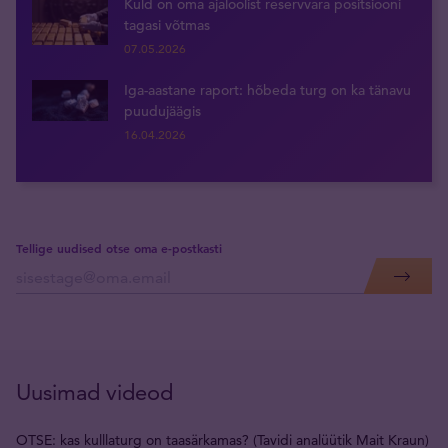
Kuld on oma ajaloolist reservvara positsiooni
tagasi võtmas
07.05.2026
Iga-aastane raport: hõbeda turg on ka tänavu
puudujäägis
16.04.2026
Tellige uudised otse oma e-postkasti
Uusimad videod
OTSE: kas kulllaturg on taasärkamas? (Tavidi analüütik Mait Kraun)