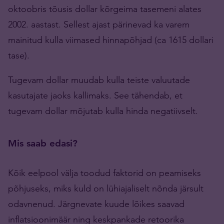
oktoobris tõusis dollar kõrgeima tasemeni alates
2002. aastast. Sellest ajast pärinevad ka varem
mainitud kulla viimased hinnapõhjad (ca 1615 dollari
tase).
Tugevam dollar muudab kulla teiste valuutade
kasutajate jaoks kallimaks. See tähendab, et
tugevam dollar mõjutab kulla hinda negatiivselt.
Mis saab edasi?
Kõik eelpool välja toodud faktorid on peamiseks
põhjuseks, miks kuld on lühiajaliselt nõnda järsult
odavnenud. Järgnevate kuude lõikes saavad
inflatsioonimäär ning keskpankade retoorika