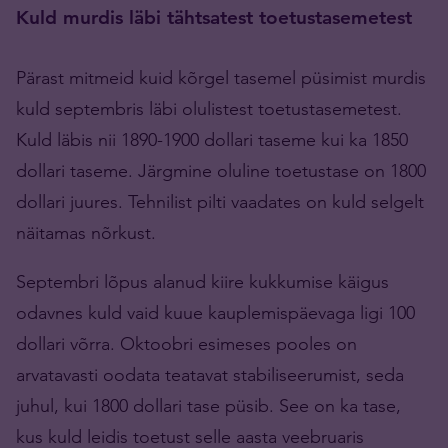
Kuld murdis läbi tähtsatest toetustasemetest
Pärast mitmeid kuid kõrgel tasemel püsimist murdis
kuld septembris läbi olulistest toetustasemetest.
Kuld läbis nii 1890-1900 dollari taseme kui ka 1850
dollari taseme. Järgmine oluline toetustase on 1800
dollari juures. Tehnilist pilti vaadates on kuld selgelt
näitamas nõrkust.
Septembri lõpus alanud kiire kukkumise käigus
odavnes kuld vaid kuue kauplemispäevaga ligi 100
dollari võrra. Oktoobri esimeses pooles on
arvatavasti oodata teatavat stabiliseerumist, seda
juhul, kui 1800 dollari tase püsib. See on ka tase,
kus kuld leidis toetust selle aasta veebruaris