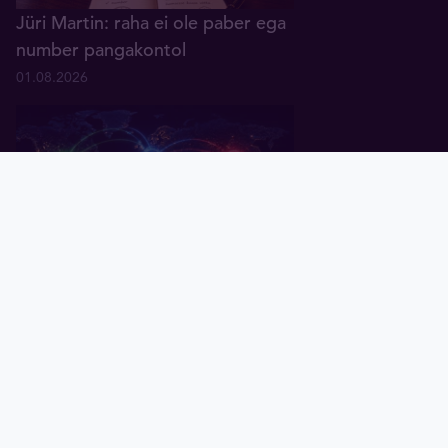
Jüri Martin: raha ei ole paber ega
number pangakontol
01.08.2026
Pealeht
Kuld
Hõbe
Valuuta
Graafik
Uudised
Tavid ID
Küsitlus: keskpangad ootavad
rahanduses "multipolaarse"
maailma tulekut
07.07.2026