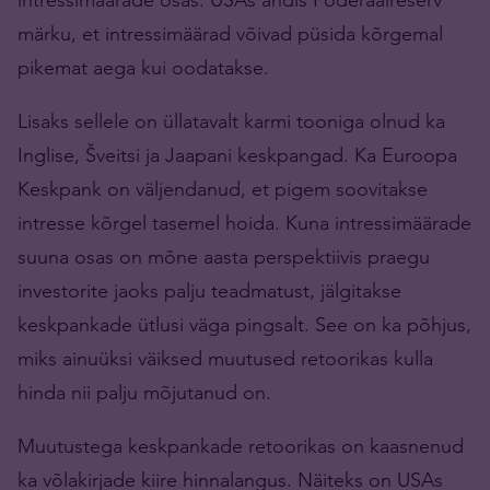
märku, et intressimäärad võivad püsida kõrgemal
pikemat aega kui oodatakse.
Lisaks sellele on üllatavalt karmi tooniga olnud ka
Inglise, Šveitsi ja Jaapani keskpangad. Ka Euroopa
Keskpank on väljendanud, et pigem soovitakse
intresse kõrgel tasemel hoida. Kuna intressimäärade
suuna osas on mõne aasta perspektiivis praegu
investorite jaoks palju teadmatust, jälgitakse
keskpankade ütlusi väga pingsalt. See on ka põhjus,
miks ainuüksi väiksed muutused retoorikas kulla
hinda nii palju mõjutanud on.
Muutustega keskpankade retoorikas on kaasnenud
ka võlakirjade kiire hinnalangus. Näiteks on USAs