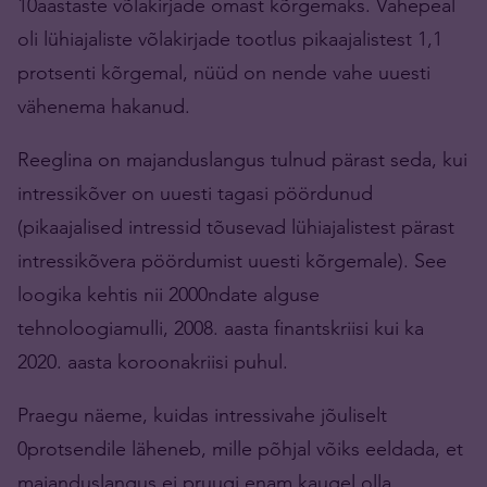
10aastaste võlakirjade omast kõrgemaks. Vahepeal
oli lühiajaliste võlakirjade tootlus pikaajalistest 1,1
protsenti kõrgemal, nüüd on nende vahe uuesti
vähenema hakanud.
Reeglina on majanduslangus tulnud pärast seda, kui
intressikõver on uuesti tagasi pöördunud
(pikaajalised intressid tõusevad lühiajalistest pärast
intressikõvera pöördumist uuesti kõrgemale). See
loogika kehtis nii 2000ndate alguse
tehnoloogiamulli, 2008. aasta finantskriisi kui ka
2020. aasta koroonakriisi puhul.
Praegu näeme, kuidas intressivahe jõuliselt
0protsendile läheneb, mille põhjal võiks eeldada, et
majanduslangus ei pruugi enam kaugel olla.