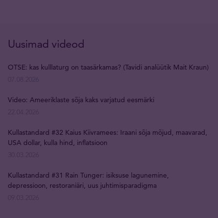
Uusimad videod
OTSE: kas kulllaturg on taasärkamas? (Tavidi analüütik Mait Kraun)
07.08.2026
Video: Ameeriklaste sõja kaks varjatud eesmärki
22.04.2026
Kullastandard #32 Kaius Kiivramees: Iraani sõja mõjud, maavarad,
USA dollar, kulla hind, inflatsioon
30.03.2026
Kullastandard #31 Rain Tunger: isiksuse lagunemine,
depressioon, restoraniäri, uus juhtimisparadigma
09.03.2026