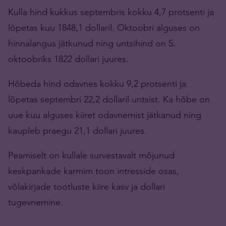
Kulla hind kukkus septembris kokku 4,7 protsenti ja
lõpetas kuu 1848,1 dollaril. Oktoobri alguses on
hinnalangus jätkunud ning untsihind on 5.
oktoobriks 1822 dollari juures.
Hõbeda hind odavnes kokku 9,2 protsenti ja
lõpetas septembri 22,2 dollaril untsist. Ka hõbe on
uue kuu alguses kiiret odavnemist jätkanud ning
kaupleb praegu 21,1 dollari juures.
Peamiselt on kullale survestavalt mõjunud
keskpankade karmim toon intresside osas,
võlakirjade tootluste kiire kasv ja dollari
tugevnemine.