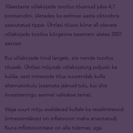
10aastaste võlakirjade tootlus tõusnud juba 4,7
protsendini, ületades ka eelmise aasta oktoobris
saavutatud tippe. Ühtlasi tõusis kõne all olevate
võlakirjade tootlus kõrgeima tasemeni alates 2007.
aastast.
Kui võlakirjade hind langeb, siis nende tootlus
tõuseb. Ühtlasi mõjutab võlakirjaturg paljuski ka
kulda, sest intresside tõus suurendab kulla
alternatiivkulu (saamata jäänud tulu, kui ühe
investeeringu asemel valitakse teine).
Väga suurt mõju avaldavad kullale ka reaalintressid
(intressimäärast on inflatsioon maha arvestatud).
Kuna inflatsioonitase on alla tulemas, aga