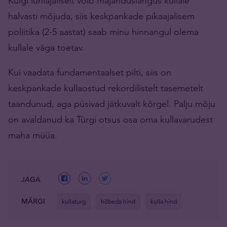
Kuigi lühiajaliselt võib majanduslangus kullale
halvasti mõjuda, siis keskpankade pikaajalisem
poliitika (2-5 aastat) saab minu hinnangul olema
kullale väga toetav.
Kui vaadata fundamentaalset pilti, siis on
keskpankade kullaostud rekordilistelt tasemetelt
taandunud, aga püsivad jätkuvalt kõrgel. Palju mõju
on avaldanud ka Türgi otsus osa oma kullavarudest
maha müüa.
JAGA
MÄRGI
kullaturg
hõbeda hind
kulla hind