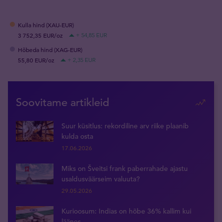
Kulla hind (XAU-EUR)
3 752,35 EUR/oz
+ 54,85 EUR
Hõbeda hind (XAG-EUR)
55,80 EUR/oz
+ 2,35 EUR
Soovitame artikleid
Suur küsitlus: rekordiline arv riike plaanib
kulda osta
17.06.2026
Miks on Šveitsi frank paberrahade ajastu
usaldusväärseim valuuta?
29.05.2026
Kurioosum: Indias on hõbe 36% kallim kui
läänes