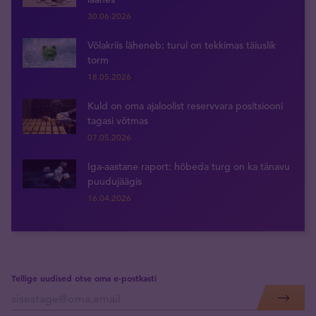
30.06.2026
Võlakriis läheneb: turul on tekkimas täiuslik
torm
18.05.2026
Kuld on oma ajaloolist reservvara positsiooni
tagasi võtmas
07.05.2026
Iga-aastane raport: hõbeda turg on ka tänavu
puudujäägis
16.04.2026
Tellige uudised otse oma e-postkasti