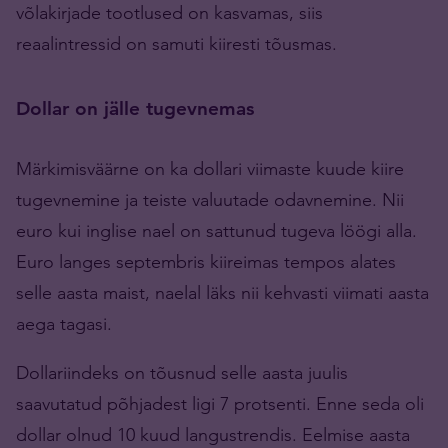
võlakirjade tootlused on kasvamas, siis
reaalintressid on samuti kiiresti tõusmas.
Dollar on jälle tugevnemas
Märkimisväärne on ka dollari viimaste kuude kiire
tugevnemine ja teiste valuutade odavnemine. Nii
euro kui inglise nael on sattunud tugeva löögi alla.
Euro langes septembris kiireimas tempos alates
selle aasta maist, naelal läks nii kehvasti viimati aasta
aega tagasi.
Dollariindeks on tõusnud selle aasta juulis
saavutatud põhjadest ligi 7 protsenti. Enne seda oli
dollar olnud 10 kuud langustrendis. Eelmise aasta