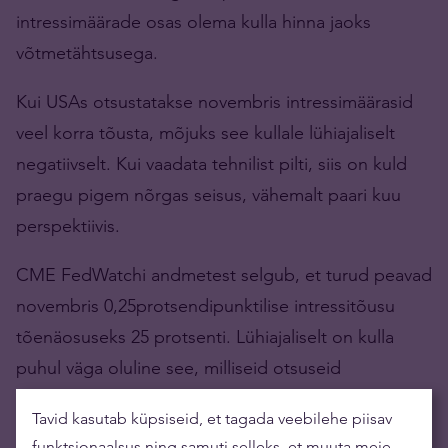
intressimäärade osas olema kulla hinna jaoks
võtmetähtsusega.
Kui USAs otsustatakse novembris intressimäärasid
veel korra tõusta, mõjuks see kullale lühiajaliselt
negatiivselt. Kui vaadata tehnilist pilti, siis on kuld
praegu pigem nõrgas seisus, vähemalt paari kuu
perspektiivis.
CME FedWatchi andmetest selgub, et turud peavad
novembris 0,25protsendipunktilise intressitõusu
tõenäosuseks 25 protsenti. Lühiajaliselt on kulla
puhul väga oluline see, milliseid otsuseid
keskpangad aasta lõpus vastu võtavad.
Tavid kasutab küpsiseid, et tagada veebilehe piisav
funktsionaalsus ning samuti selleks, et muuta meie