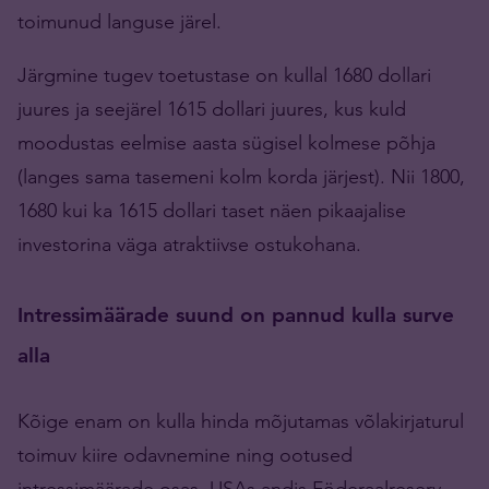
toimunud languse järel.
Järgmine tugev toetustase on kullal 1680 dollari
juures ja seejärel 1615 dollari juures, kus kuld
moodustas eelmise aasta sügisel kolmese põhja
(langes sama tasemeni kolm korda järjest). Nii 1800,
1680 kui ka 1615 dollari taset näen pikaajalise
investorina väga atraktiivse ostukohana.
Intressimäärade suund on pannud kulla surve
alla
Kõige enam on kulla hinda mõjutamas võlakirjaturul
toimuv kiire odavnemine ning ootused
intressimäärade osas. USAs andis Föderaalreserv