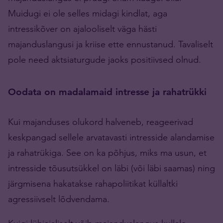
Muidugi ei ole selles midagi kindlat, aga
intressikõver on ajalooliselt väga hästi
majanduslangusi ja kriise ette ennustanud. Tavaliselt
pole need aktsiaturgude jaoks positiivsed olnud.
Oodata on madalamaid intresse ja rahatrükki
Kui majanduses olukord halveneb, reageerivad
keskpangad sellele arvatavasti intresside alandamise
ja rahatrükiga. See on ka põhjus, miks ma usun, et
intresside tõusutsükkel on läbi (või läbi saamas) ning
järgmisena hakatakse rahapoliitikat küllaltki
agressiivselt lõdvendama.