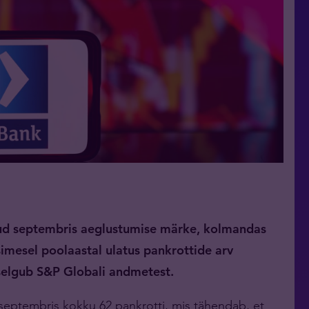
nud septembris aeglustumise märke, kolmandas
Esimesel poolaastal ulatus pankrottide arv
selgub S&P Globali andmetest.
 septembris kokku 62 pankrotti, mis tähendab, et