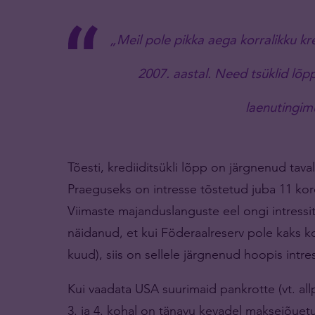
„Meil pole pikka aega korralikku kred
2007. aastal. Need tsüklid lõpp
laenutingim
Tõesti, krediiditsükli lõpp on järgnenud taval
Praeguseks on intresse tõstetud juba 11 ko
Viimaste majanduslanguste eel ongi intressi
näidanud, et kui Föderaalreserv pole kaks ko
kuud), siis on sellele järgnenud hoopis intr
Kui vaadata USA suurimaid pankrotte (vt. allp
3. ja 4. kohal on tänavu kevadel maksejõuet