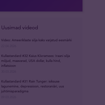
Uusimad videod
Video: Ameeriklaste sõja kaks varjatud eesmärki
22.04.2026
Kullastandard #32 Kaius Kiivramees: Iraani sõja
mõjud, maavarad, USA dollar, kulla hind,
inflatsioon
30.03.2026
Kullastandard #31 Rain Tunger: isiksuse
lagunemine, depressioon, restoraniäri, uus
juhtimisparadigma
09.03.2026