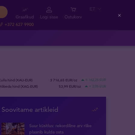
ET
Graafikud
Logi sisse
Ostukorv
Close
+372 627 9900
Kulla hind (XAU-EUR)
3 716,65 EUR/oz
+ 162,25 EUR
Hõbeda hind (XAG-EUR)
53,99 EUR/oz
+ 2,05 EUR
Soovitame artikleid
Suur küsitlus: rekordiline arv riike
plaanib kulda osta