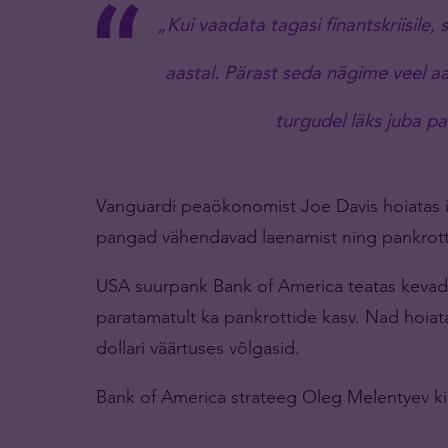
„Kui vaadata tagasi finantskriisile,
aastal. Pärast seda nägime veel a
turgudel läks juba pa
Vanguardi peaökonomist Joe Davis hoiatas in
pangad vähendavad laenamist ning pankrotti
USA suurpank Bank of America teatas kevadel
paratamatult ka pankrottide kasv. Nad hoiata
dollari väärtuses võlgasid.
Bank of America strateeg Oleg Melentyev kir