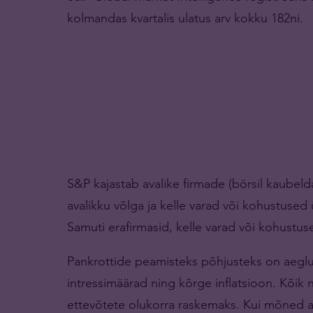
kolmandas kvartalis ulatus arv kokku 182ni.
S&P kajastab avalike firmade (börsil kaubelda
avalikku võlga ja kelle varad või kohustused ü
Samuti erafirmasid, kelle varad või kohustused
Pankrottide peamisteks põhjusteks on aeglu
intressimäärad ning kõrge inflatsioon. Kõi
ettevõtete olukorra raskemaks. Kui mõned a