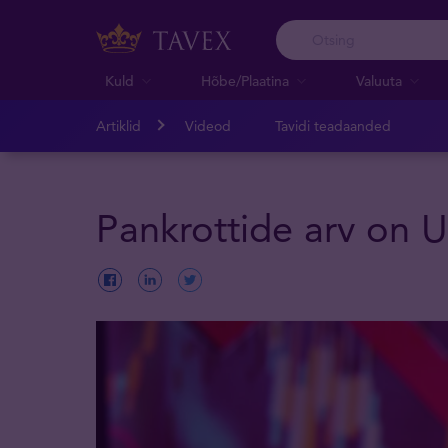
Kuld
Hõbe/Plaatina
Valuuta
Artiklid
Videod
Tavidi teadaanded
Pankrottide arv on U