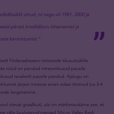
iiditsüklit olnud, nii nagu oli 1981, 2000 ja
esid pärast krediidituru kitsenemist ja
uste karmistumist.“
iselt Föderaalreservi intresside tõusutsüklile.
rda nüüd on pandud intressitõusud pausile.
tõusud tavaliselt pausile pandud. Ajalugu on
htumist järjest intresse enam edasi tõstnud (ca 3-4
esside langetamine.
ool olevat graafikut), siis on märkimisväärne see, et
use välja kuulutanud pangad Silicon Valley Bank