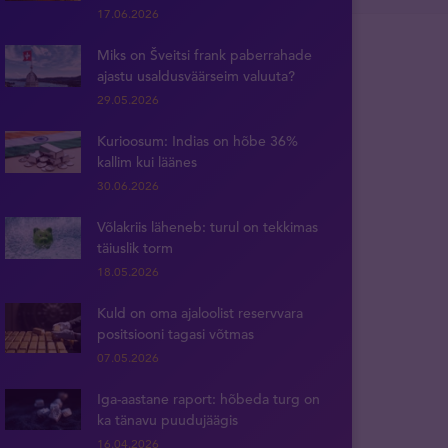
17.06.2026
Miks on Šveitsi frank paberrahade
ajastu usaldusväärseim valuuta?
29.05.2026
Kurioosum: Indias on hõbe 36%
kallim kui läänes
30.06.2026
Võlakriis läheneb: turul on tekkimas
täiuslik torm
18.05.2026
Kuld on oma ajaloolist reservvara
positsiooni tagasi võtmas
07.05.2026
Iga-aastane raport: hõbeda turg on
ka tänavu puudujäägis
16.04.2026