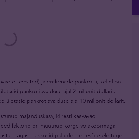
vad ettevõtted) ja erafirmade pankrotti, kellel on
letasid pankrotiavalduse ajal 2 miljonit dollarit.
 ületasid pankrotiavalduse ajal 10 miljonit dollarit.
stunud majanduskasv, kiiresti kasvavad
k need faktorid on muutnud kõrge võlakoormaga
astad tagasi pakkusid paljudele ettevõtetele tuge