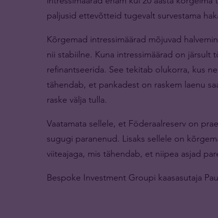
intressimäärad enam kui 20 aasta kõrgeima t
paljusid ettevõtteid tugevalt survestama ha
Kõrgemad intressimäärad mõjuvad halvemini ju
nii stabiilne. Kuna intressimäärad on järsult
refinantseerida. See tekitab olukorra, kus 
tähendab, et pankadest on raskem laenu saad
raske välja tulla.
Vaatamata sellele, et Föderaalreserv on pra
sugugi paranenud. Lisaks sellele on kõrgema
viiteajaga, mis tähendab, et niipea asjad pa
Bespoke Investment Groupi kaasasutaja Paul 