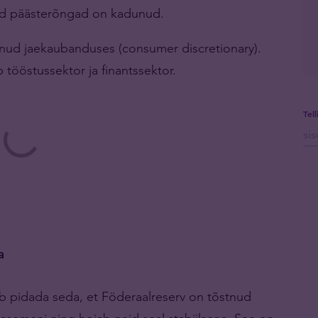
need päästerõngad on kadunud.
nud jaekaubanduses (consumer discretionary).
b tööstussektor ja finantssektor.
Tel
a
b pidada seda, et Föderaalreserv on tõstnud