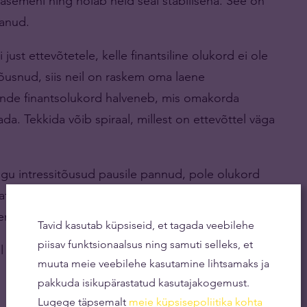
asemeni ning hoiab neid seal stabiilsena. See on
kanud.
st ettevõtetele, kelle finantsiline olukord ei ole
 tõusnud, siis neil on raskem oma laene
nende finantsolukord halveneb, mis omakorda
a. Tekkida võib spiraal, millest on ettevõttel väga
egu intressitõusud pausile pannud, pole olukord
te intresside mõju ettevõtetele tihtipeale
remaks ei muutu.
Tavid kasutab küpsiseid, et tagada veebilehe
piisav funktsionaalsus ning samuti selleks, et
Hickey ütles aasta keskel:
muuta meie veebilehe kasutamine lihtsamaks ja
pakkuda isikupärastatud kasutajakogemust.
Lugege täpsemalt
meie küpsisepoliitika kohta