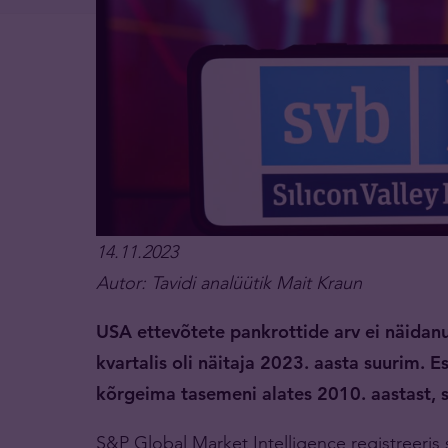
14.11.2023
Autor: Tavidi analüütik Mait Kraun
USA ettevõtete pankrottide arv ei näida
kvartalis oli näitaja 2023. aasta suurim. 
kõrgeima tasemeni alates 2010. aastast, 
S&P Global Market Intelligence registreeris