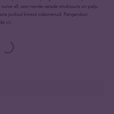
surve all, sest nende varade struktuuris on palju
 aasta jooksul kiiresti odavnenud. Pangandust
eda
siit.