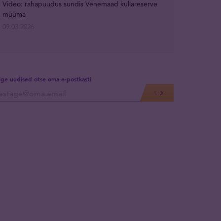
Video: rahapuudus sundis Venemaad kullareserve
müüma
09.03.2026
lige uudised otse oma e-postkasti