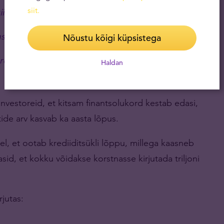
siit
.
 siis aktsiaturud saavutasid oma põhja 2009.
asta aega pankrotte, vaatamata sellele, et
Nõustu kõigi küpsistega
remini. Raskusi on veel ees.“
Haldan
vestoreid, et kitsam finantsolukord kestab edasi,
de arv kasvab ka aasta lõpus.
, et ootab krediiditsükli lõppu, millega kaasneb
sid, et kokku võidakse korstnasse kirjutada triljoni
jutas: