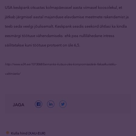
USA keskpank otsustas kolmapäevasel aasta viimasel koosolekul, et
jätkab järgmisel aastal majanduse elavdamise meetmete rakendamist ja
teeb seda veelgi jõulisemalt. Keskpank seadis seekord ühtlasi ka kindla
eesmärgi töötuse vähendamiseks ehk pea nullilähedane intress
säilitatakse kuni töötuse protsent on üle 6,5.
http://www.e24.ee/1073068/bernanke-kutsus-ules-kompromissidele-fiskaalkuristiku-
valtimiseks/
JAGA
Kulla hind (XAU-EUR)