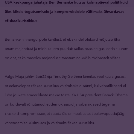
USA keskpanga juhataja Ben Bernanke kutsus kolmapäeval poliitikuid
üles kiirele tegutsemisele ja kompromissidele vältimaks ähvardavat
«fiskaalkuristikku».
Bernanke hinnangul pole kahtlust, et ebakindel olukord mõjutab üha
enam majandust ja mida kauem puudub selles osas selgus, seda suurem
on oht, et käimasolev majanduse taastumine «võib rööbastelt sõita».
Valge Maja juhtiv läbirääkija Timothy Geithner kinnitas veel kuu alguses,
et eelarvelepet «fiskaalkuristiku» vältimiseks ei sünni, kui vabariiklased ei
luba jõukate ameeriklaste makse tõsta. Ka USA president Barack Obama
on korduvalt rõhutanud, et demokraadid ja vabariiklased tegema
«raskeid kompromisse», et saada üle erimeelsustest eelarvepuudujäägi
vähendamise küsimuses ja vältimaks fiskaalkuristikku.