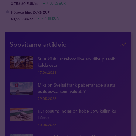
3 756,60 EUR/oz
+ 80,35 EUR
Hõbeda hind (XAG-EUR)
54,99 EUR/oz
+ 1,68 EUR
Soovitame artikleid
Suur küsitlus: rekordiline arv riike plaanib
kulda osta
17.06.2026
Miks on Šveitsi frank paberrahade ajastu
usaldusväärseim valuuta?
29.05.2026
Kurioosum: Indias on hõbe 36% kallim kui
läänes
30.06.2026