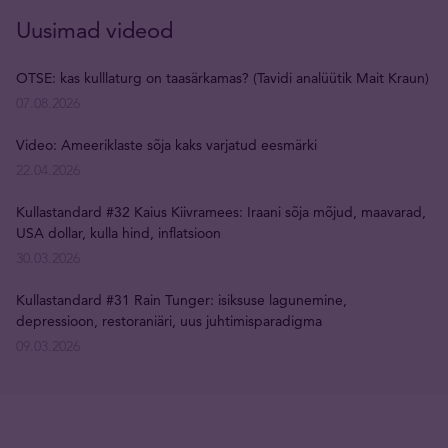
Uusimad videod
OTSE: kas kulllaturg on taasärkamas? (Tavidi analüütik Mait Kraun)
07.08.2026
Video: Ameeriklaste sõja kaks varjatud eesmärki
22.04.2026
Kullastandard #32 Kaius Kiivramees: Iraani sõja mõjud, maavarad,
USA dollar, kulla hind, inflatsioon
30.03.2026
Kullastandard #31 Rain Tunger: isiksuse lagunemine,
depressioon, restoraniäri, uus juhtimisparadigma
09.03.2026