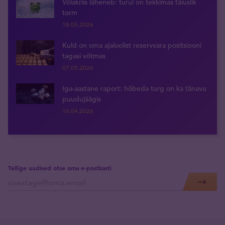
Võlakriis läheneb: turul on tekkimas täiuslik
torm
18.05.2026
Kuld on oma ajaloolist reservvara positsiooni
tagasi võtmas
07.05.2026
Iga-aastane raport: hõbeda turg on ka tänavu
puudujäägis
16.04.2026
Tellige uudised otse oma e-postkasti