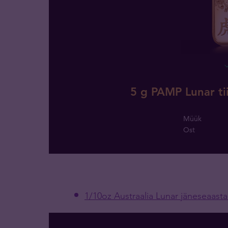
5 g PAMP Lunar ti
Müük
Ost
1/10oz Austraalia Lunar jäneseaast