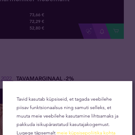
73,66 €
72,29 €
52
,
80
€
 2022
TAVAMARGINAAL -2%
Tavid kasutab küpsiseid, et tagada veebilehe
piisav funktsionaalsus ning samuti selleks, et
muuta meie veebilehe kasutamine lihtsamaks ja
pakkuda isikupärastatud kasutajakogemust.
Lugege täpsemalt
meie küpsisepoliitika kohta