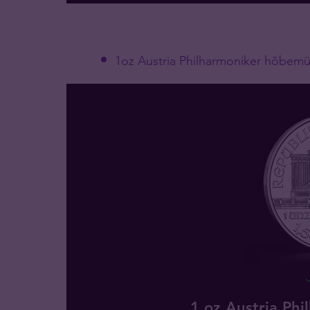
1oz Austria Philharmoniker hõbemü
1 oz Austria Ph