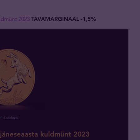
uldmünt 2023
TAVAMARGINAAL -1,5%
Saadaval
r jäneseaasta kuldmünt 2023