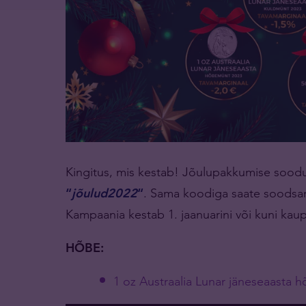
Kingitus, mis kestab! Jõulupakkumise sood
“
jõulud2022
“
. Sama koodiga saate soodsama
Kampaania kestab 1. jaanuarini või kuni kaup
HÕBE:
1 oz Austraalia Lunar jäneseaasta