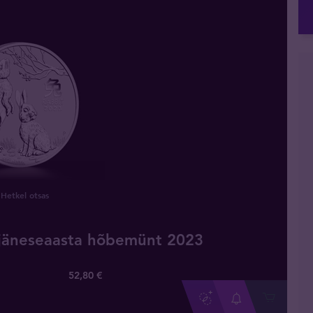
Hetkel otsas
r jäneseaasta hõbemünt 2023
52
,
80
€