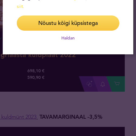
siit
.
Nõustu kõigi küpsistega
Haldan
Saadaval
igriaasta kuldplaat 2022
698,10 €
590
,
90
€
a kuldmünt 2023
TAVAMARGINAAL -3,5%