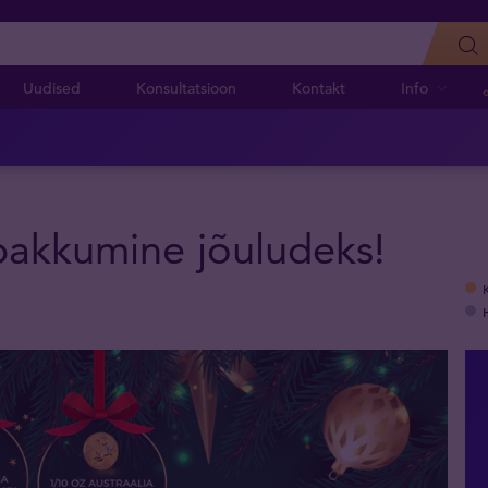
Uudised
Konsultatsioon
Kontakt
Info
ipakkumine jõuludeks!