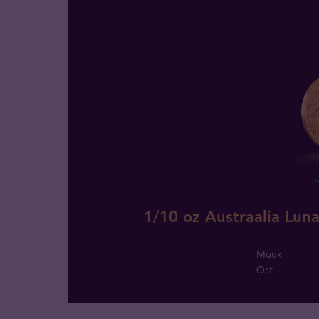
1/10 oz Austraalia Lun
Müük
Ost