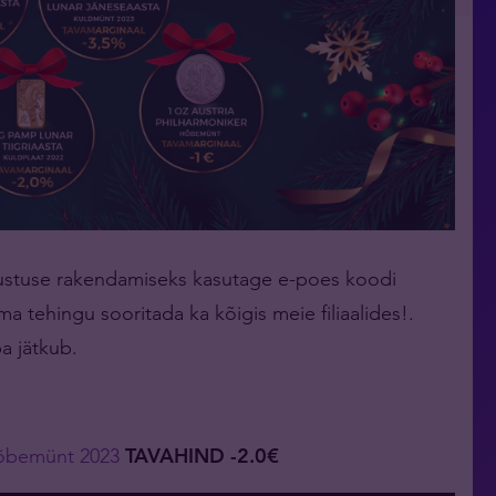
ustuse rakendamiseks kasutage e-poes koodi
 tehingu sooritada ka kõigis meie filiaalides!.
a jätkub.
 hõbemünt 2023
TAVAHIND -2.0€