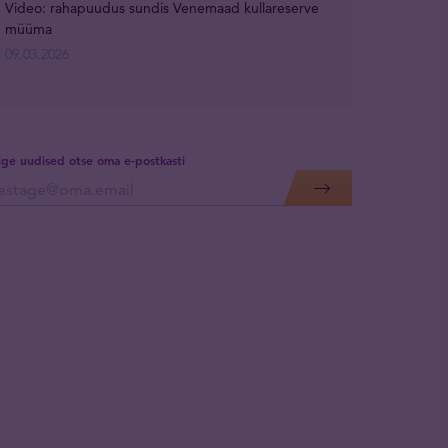
Video: rahapuudus sundis Venemaad kullareserve
müüma
09.03.2026
lige uudised otse oma e-postkasti