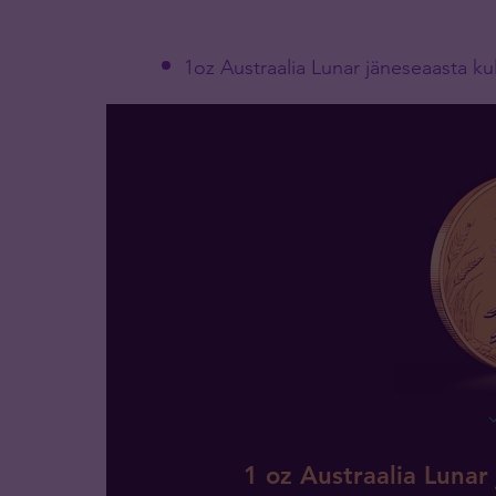
1oz Austraalia Lunar jäneseaasta k
1 oz Austraalia Luna