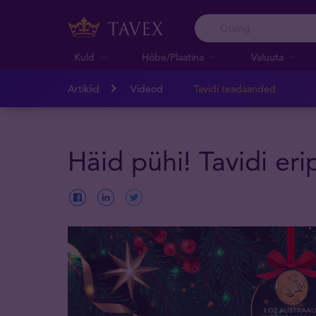
Kuld
Hõbe/Plaatina
Valuuta
Artiklid
Videod
Tavidi teadaanded
Häid pühi! Tavidi er