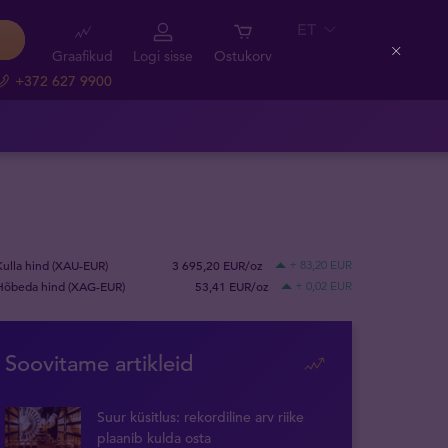
ET
Graafikud
Logi sisse
Ostukorv
Close
+372 627 9900
Kulla hind (XAU-EUR)
3 695,20 EUR/oz
+ 83,20 EUR
Hõbeda hind (XAG-EUR)
53,41 EUR/oz
+ 0,02 EUR
Soovitame artikleid
Suur küsitlus: rekordiline arv riike
plaanib kulda osta