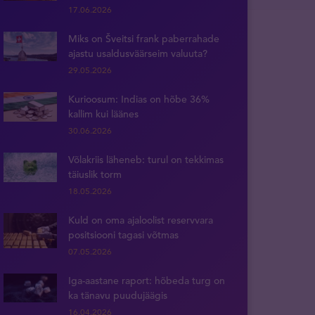
17.06.2026
Miks on Šveitsi frank paberrahade
ajastu usaldusväärseim valuuta?
29.05.2026
Kurioosum: Indias on hõbe 36%
kallim kui läänes
30.06.2026
Võlakriis läheneb: turul on tekkimas
täiuslik torm
18.05.2026
Kuld on oma ajaloolist reservvara
positsiooni tagasi võtmas
07.05.2026
Iga-aastane raport: hõbeda turg on
ka tänavu puudujäägis
16.04.2026