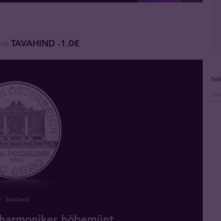
nt
TAVAHIND -1.0€
Tel
Saadaval
ilharmoniker hõbemünt