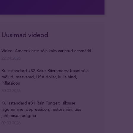
Uusimad videod
Video: Ameeriklaste sõja kaks varjatud eesmärki
22.04.2026
Kullastandard #32 Kaius Kiivramees: Iraani sõja
mõjud, maavarad, USA dollar, kulla hind,
inflatsioon
30.03.2026
Kullastandard #31 Rain Tunger: isiksuse
lagunemine, depressioon, restoraniäri, uus
juhtimisparadigma
09.03.2026