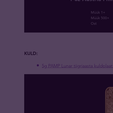
Müük 1+
Müük 500+
Ost
KULD:
5g PAMP Lunar tiigriaasta kuldplaat