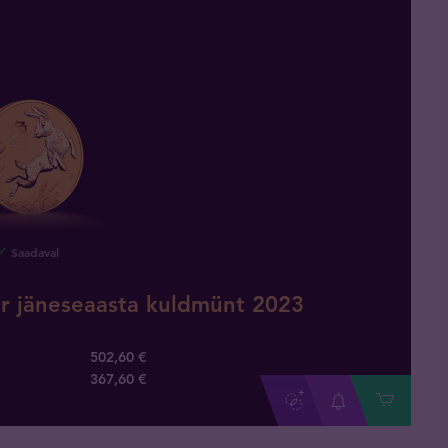
Saadaval
ar jäneseaasta kuldmünt 2023
502,60 €
367
,
60
€