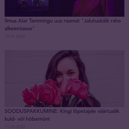
Ilmus Alar Tammingu uus raamat "Jalutuskäik raha
alkeemiasse"
14.07.2020
SOODUSPAKKUMINE: Kingi lõpetajale väärtuslik
kuld- või hõbemünt
11.06.2020