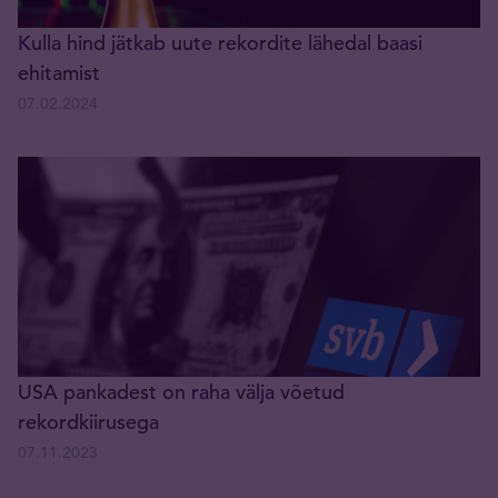
Kulla hind jätkab uute rekordite lähedal baasi
ehitamist
07.02.2024
USA pankadest on raha välja võetud
rekordkiirusega
07.11.2023