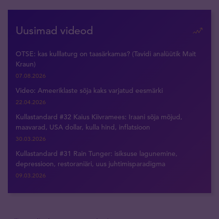
Uusimad videod
OTSE: kas kulllaturg on taasärkamas? (Tavidi analüütik Mait
Kraun)
07.08.2026
Video: Ameeriklaste sõja kaks varjatud eesmärki
22.04.2026
Kullastandard #32 Kaius Kiivramees: Iraani sõja mõjud,
maavarad, USA dollar, kulla hind, inflatsioon
30.03.2026
Kullastandard #31 Rain Tunger: isiksuse lagunemine,
depressioon, restoraniäri, uus juhtimisparadigma
09.03.2026