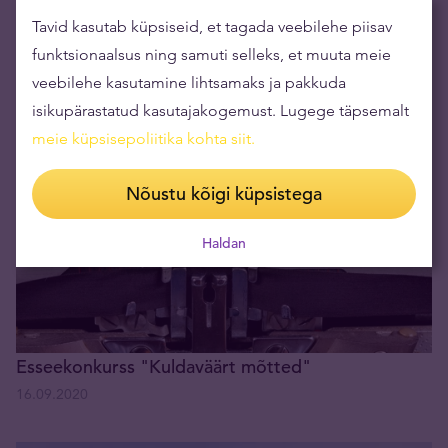
Tavid kasutab küpsiseid, et tagada veebilehe piisav
Kullale panustamine tõi Tavidile Eesti
funktsionaalsus ning samuti selleks, et muuta meie
konkurentsivõimelisima suurettevõtte tiitli
veebilehe kasutamine lihtsamaks ja pakkuda
09.10.2020
isikupärastatud kasutajakogemust. Lugege täpsemalt
meie küpsisepoliitika kohta siit
.
Nõustu kõigi küpsistega
Haldan
Esseekonkurss "Kuldaväärt mõtted"
16.09.2020