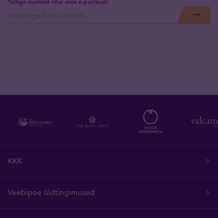
Tellige uudised otse oma e-postkasti
KKK
Veebipoe üldtingimused