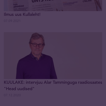
Ilmus uus Kullaleht!
07.09.2021
KUULAKE: intervjuu Alar Tamminguga raadiosaates
"Head uudised"
07.12.2020